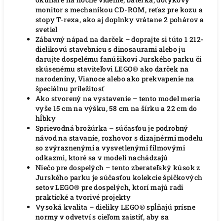
monitor s mechanikou CD-ROM, reťaz pre kozu a
stopy T-rexa, ako aj doplnky vrátane 2 pohárov a
svetiel
Zábavný nápad na darček – doprajte si túto 1 212-
dielikovú stavebnicu s dinosaurami alebo ju
darujte dospelému fanúšikovi Jurského parku či
skúsenému staviteľovi LEGO® ako darček na
narodeniny, Vianoce alebo ako prekvapenie na
špeciálnu príležitosť
Ako stvorený na vystavenie – tento model meria
vyše 15 cm na výšku, 58 cm na šírku a 22 cm do
hĺbky
Sprievodná brožúrka – súčasťou je podrobný
návod na stavanie, rozhovor s dizajnérmi modelu
so zvýraznenými a vysvetlenými filmovými
odkazmi, ktoré sa v modeli nachádzajú
Niečo pre dospelých – tento zberateľský kúsok z
Jurského parku je súčasťou kolekcie špičkových
setov LEGO® pre dospelých, ktorí majú radi
praktické a tvorivé projekty
Vysoká kvalita – dieliky LEGO® spĺňajú prísne
normy v odvetví s cieľom zaistiť, aby sa