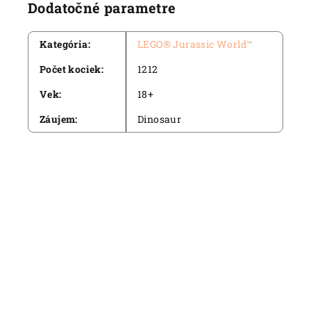
Dodatočné parametre
Kategória
:
LEGO® Jurassic World™
Počet kociek
:
1212
Vek
:
18+
Záujem
:
Dinosaur