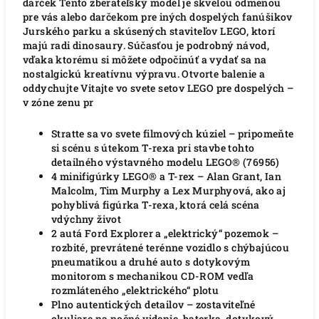
darček Tento zberateľský model je skvelou odmenou
pre vás alebo darčekom pre iných dospelých fanúšikov
Jurského parku a skúsených staviteľov LEGO, ktorí
majú radi dinosaury. Súčasťou je podrobný návod,
vďaka ktorému si môžete odpočinúť a vydať sa na
nostalgickú kreatívnu výpravu. Otvorte balenie a
oddychujte Vitajte vo svete setov LEGO pre dospelých –
v zóne zenu pr
Stratte sa vo svete filmových kúziel – pripomeňte
si scénu s útekom T-rexa pri stavbe tohto
detailného výstavného modelu LEGO® (76956)
4 minifigúrky LEGO® a T-rex – Alan Grant, Ian
Malcolm, Tim Murphy a Lex Murphyová, ako aj
pohyblivá figúrka T-rexa, ktorá celá scéna
vdýchny život
2 autá Ford Explorer a „elektrický“ pozemok –
rozbité, prevrátené terénne vozidlo s chýbajúcou
pneumatikou a druhé auto s dotykovým
monitorom s mechanikou CD-ROM vedľa
rozmláteného „elektrického“ plotu
Plno autentických detailov – zostaviteľné
okuliare na nočné videnie, baterka, dotykový