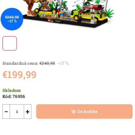
€240,95
–17 %
štandardná cena:
€240,95
–17 %
€199,99
Jednotková
Skladom
cena:
Kód:
76956
−
+
Do košíka