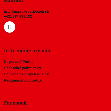
p
Kontakt
ä
info
@
maxovsvetkociek.sk
t
+421 917 398 132
i
e
Informácie pre vás
Doprava & Platba
Obchodné podmienky
Ochrana osobných údajov
Reklamačný poriadok
Facebook