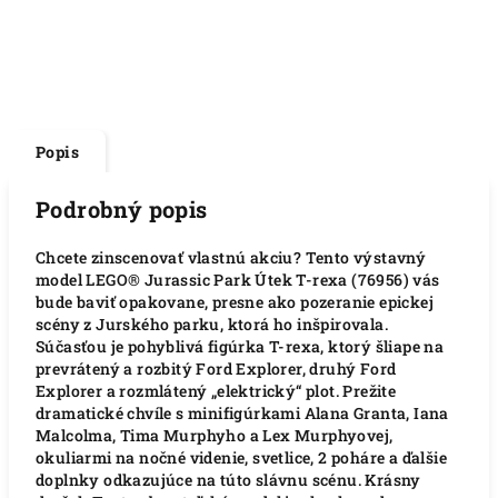
Popis
Podrobný popis
Chcete zinscenovať vlastnú akciu? Tento výstavný
model LEGO® Jurassic Park Útek T-rexa (76956) vás
bude baviť opakovane, presne ako pozeranie epickej
scény z Jurského parku, ktorá ho inšpirovala.
Súčasťou je pohyblivá figúrka T-rexa, ktorý šliape na
prevrátený a rozbitý Ford Explorer, druhý Ford
Explorer a rozmlátený „elektrický“ plot. Prežite
dramatické chvíle s minifigúrkami Alana Granta, Iana
Malcolma, Tima Murphyho a Lex Murphyovej,
okuliarmi na nočné videnie, svetlice, 2 poháre a ďalšie
doplnky odkazujúce na túto slávnu scénu. Krásny