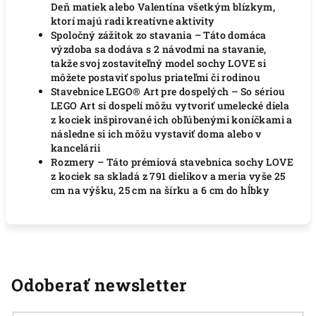
Deň matiek alebo Valentína všetkým blízkym,
ktorí majú radi kreatívne aktivity
Spoločný zážitok zo stavania – Táto domáca
výzdoba sa dodáva s 2 návodmi na stavanie,
takže svoj zostaviteľný model sochy LOVE si
môžete postaviť spolus priateľmi či rodinou
Stavebnice LEGO® Art pre dospelých – So sériou
LEGO Art si dospelí môžu vytvoriť umelecké diela
z kociek inšpirované ich obľúbenými koníčkami a
následne si ich môžu vystaviť doma alebo v
kancelárii
Rozmery – Táto prémiová stavebnica sochy LOVE
z kociek sa skladá z 791 dielikov a meria vyše 25
cm na výšku, 25 cm na šírku a 6 cm do hĺbky
Odoberať newsletter