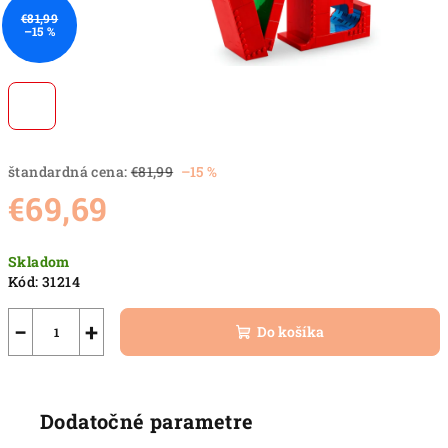
€81,99
–15 %
štandardná cena:
€81,99
–15 %
€69,69
Jednotková
Skladom
cena:
Kód:
31214
−
+
Do košíka
Dodatočné parametre