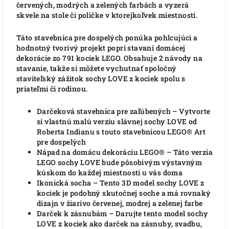
červených, modrých a zelených farbách a vyzerá
skvele na stole či poličke v ktorejkoľvek miestnosti.
Táto stavebnica pre dospelých ponúka pohlcujúci a
hodnotný tvorivý projekt popri stavaní domácej
dekorácie zo 791 kociek LEGO. Obsahuje 2 návody na
stavanie, takže si môžete vychutnať spoločný
staviteľský zážitok sochy LOVE z kociek spolu s
priateľmi či rodinou.
Darčeková stavebnica pre zaľúbených – Vytvorte
si vlastnú malú verziu slávnej sochy LOVE od
Roberta Indianu s touto stavebnicou LEGO® Art
pre dospelých
Nápad na domácu dekoráciu LEGO® – Táto verzia
LEGO sochy LOVE bude pôsobivým výstavným
kúskom do každej miestnosti u vás doma
Ikonická socha – Tento 3D model sochy LOVE z
kociek je podobný skutočnej soche a má rovnaký
dizajn v žiarivo červenej, modrej a zelenej farbe
Darček k zásnubám – Darujte tento model sochy
LOVE z kociek ako darček na zásnuby, svadbu,