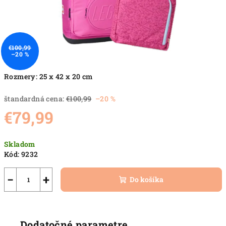
€100,99
–20 %
Rozmery:
25 x 42 x 20 cm
štandardná cena:
€100,99
–20 %
€79,99
Jednotková
Skladom
cena:
Kód:
9232
−
+
Do košíka
Dodatočné parametre