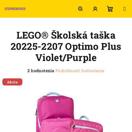
Prejsť
na
obsah
Nákup
Hľadať
Prihlásenie
LEGO® Školská taška
košík
20225-2207 Optimo Plus
Violet/Purple
Priemerné
2 hodnotenia
Podrobnosti hodnotenia
hodnotenie
produktu
Akcia
je
5,0
z
5
hviezdičiek.