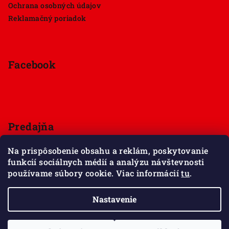
Ochrana osobných údajov
Reklamačný poriadok
Facebook
Predajňa
Štúrova 33, 949 01 Nitra
Na prispôsobenie obsahu a reklám, poskytovanie
Pondelok - Sobota 9:00 - 18:00
funkcií sociálnych médií a analýzu návštevnosti
Nedeľa - zatvorené
používame súbory cookie. Viac informácií
tu
.
Zobraziť mapu
Nastavenie
Copyright 2026
Maxov svet kociek
. Všetky práva
vyhradené.
Upraviť nastavenie cookies