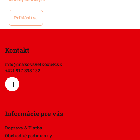
Prihlásiť sa
Z
á
p
Kontakt
ä
info
@
maxovsvetkociek.sk
t
+421 917 398 132
i
e
Informácie pre vás
Doprava & Platba
Obchodné podmienky