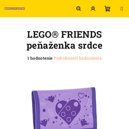
Prejsť
na
obsah
Nákup
Hľadať
Prihlásenie
LEGO® FRIENDS
košík
peňaženka srdce
Priemerné
1 hodnotenie
Podrobnosti hodnotenia
hodnotenie
produktu
je
5,0
z
5
hviezdičiek.