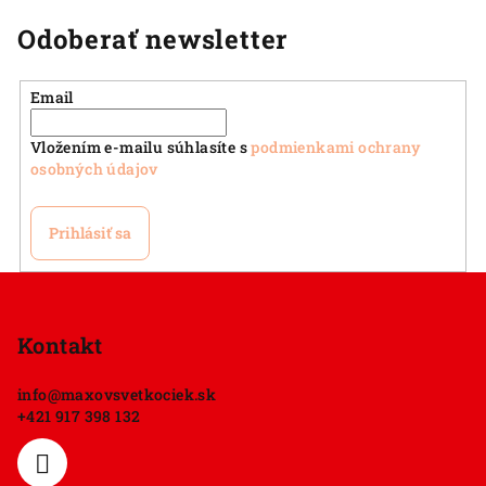
Odoberať newsletter
Email
Vložením e-mailu súhlasíte s
podmienkami ochrany
osobných údajov
Prihlásiť sa
Z
á
p
Kontakt
ä
info
@
maxovsvetkociek.sk
t
+421 917 398 132
i
e