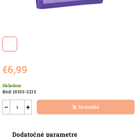
€6,99
Jednotková
Skladom
cena:
Kód:
10103-2213
−
+
Do košíka
Dodatočné parametre