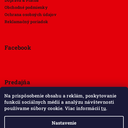
Doprava & Platba
Obchodné podmienky
Ochrana osobných údajov
Reklamačný poriadok
Facebook
Predajňa
Štúrova 33, 949 01 Nitra
Na prispôsobenie obsahu a reklám, poskytovanie
Pondelok - Sobota 9:00 - 18:00
funkcií sociálnych médií a analýzu návštevnosti
Nedeľa - zatvorené
používame súbory cookie. Viac informácií
tu
.
Zobraziť mapu
Nastavenie