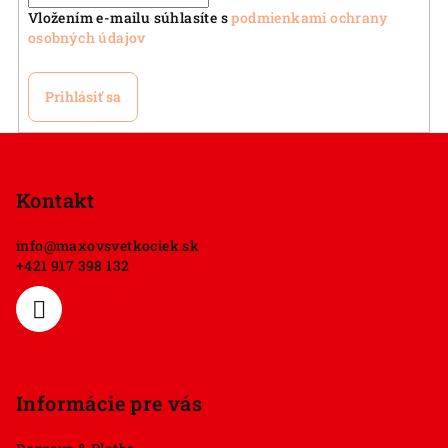
Vložením e-mailu súhlasíte s
podmienkami ochrany
osobných údajov
Prihlásiť sa
Z
á
p
Kontakt
ä
info
@
maxovsvetkociek.sk
t
+421 917 398 132
i
e
Informácie pre vás