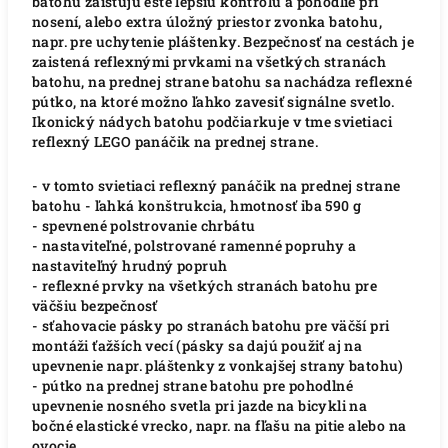
batohu zaisťujú ešte lepšiu kontrolu a pohodlie pri
nosení, alebo extra úložný priestor zvonka batohu,
napr. pre uchytenie pláštenky. Bezpečnosť na cestách je
zaistená reflexnými prvkami na všetkých stranách
batohu, na prednej strane batohu sa nachádza reflexné
pútko, na ktoré možno ľahko zavesiť signálne svetlo.
Ikonický nádych batohu podčiarkuje v tme svietiaci
reflexný LEGO panáčik na prednej strane.
- v tomto svietiaci reflexný panáčik na prednej strane
batohu - ľahká konštrukcia, hmotnosť iba 590 g
- spevnené polstrovanie chrbátu
- nastaviteľné, polstrované ramenné popruhy a
nastaviteľný hrudný popruh
- reflexné prvky na všetkých stranách batohu pre
väčšiu bezpečnosť
- sťahovacie pásky po stranách batohu pre väčší pri
montáži ťažších vecí (pásky sa dajú použiť aj na
upevnenie napr. pláštenky z vonkajšej strany batohu)
- pútko na prednej strane batohu pre pohodlné
upevnenie nosného svetla pri jazde na bicykli na
bočné elastické vrecko, napr.
na fľašu na pitie alebo na
ovocie