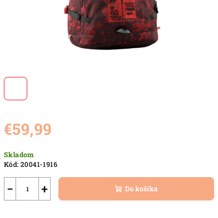
€59,99
Jednotková
Skladom
cena:
Kód:
20041-1916
−
+
Do košíka