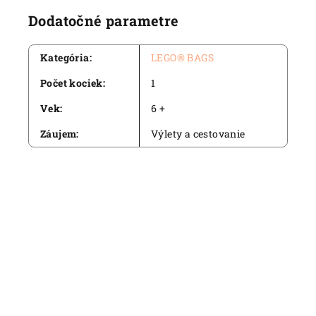
Dodatočné parametre
Kategória
:
LEGO® BAGS
Počet kociek
:
1
Vek
:
6 +
Záujem
:
Výlety a cestovanie