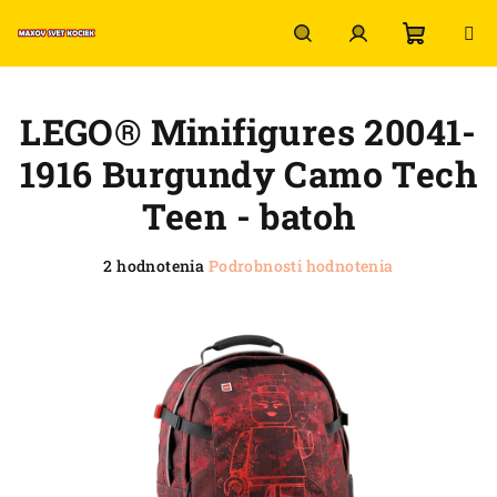
Prejsť
na
obsah
Nákup
Hľadať
Prihlásenie
LEGO® Minifigures 20041-
košík
1916 Burgundy Camo Tech
Teen - batoh
Priemerné
2 hodnotenia
Podrobnosti hodnotenia
hodnotenie
produktu
je
5,0
z
5
hviezdičiek.