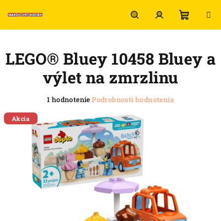
Prejsť
na
obsah
Nákup
Hľadať
Prihlásenie
LEGO® Bluey 10458 Bluey a
košík
výlet na zmrzlinu
Priemerné
1 hodnotenie
Podrobnosti hodnotenia
hodnotenie
produktu
Akcia
je
5,0
z
5
hviezdičiek.