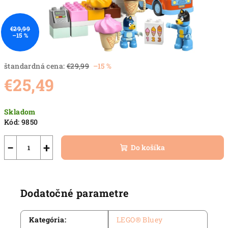
€29,99
–15 %
štandardná cena:
€29,99
–15 %
€25,49
Jednotková
Skladom
cena:
Kód:
9850
−
+
Do košíka
Dodatočné parametre
Kategória
:
LEGO® Bluey