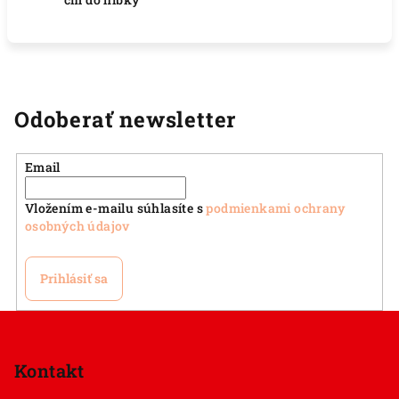
Odoberať newsletter
Email
Vložením e-mailu súhlasíte s
podmienkami ochrany
osobných údajov
Prihlásiť sa
Z
á
p
Kontakt
ä