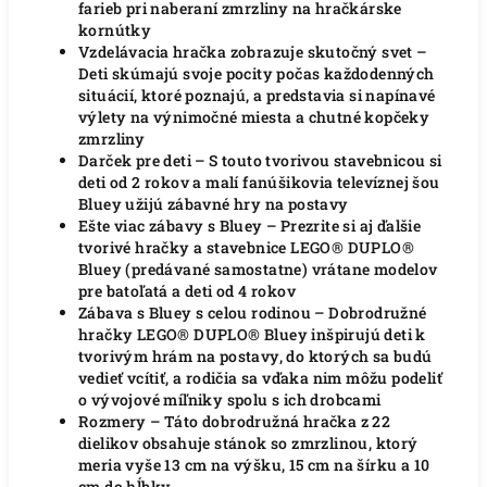
farieb pri naberaní zmrzliny na hračkárske
kornútky
Vzdelávacia hračka zobrazuje skutočný svet –
Deti skúmajú svoje pocity počas každodenných
situácií, ktoré poznajú, a predstavia si napínavé
výlety na výnimočné miesta a chutné kopčeky
zmrzliny
Darček pre deti – S touto tvorivou stavebnicou si
deti od 2 rokov a malí fanúšikovia televíznej šou
Bluey užijú zábavné hry na postavy
Ešte viac zábavy s Bluey – Prezrite si aj ďalšie
tvorivé hračky a stavebnice LEGO® DUPLO®
Bluey (predávané samostatne) vrátane modelov
pre batoľatá a deti od 4 rokov
Zábava s Bluey s celou rodinou – Dobrodružné
hračky LEGO® DUPLO® Bluey inšpirujú deti k
tvorivým hrám na postavy, do ktorých sa budú
vedieť vcítiť, a rodičia sa vďaka nim môžu podeliť
o vývojové míľniky spolu s ich drobcami
Rozmery – Táto dobrodružná hračka z 22
dielikov obsahuje stánok so zmrzlinou, ktorý
meria vyše 13 cm na výšku, 15 cm na šírku a 10
cm do hĺbky