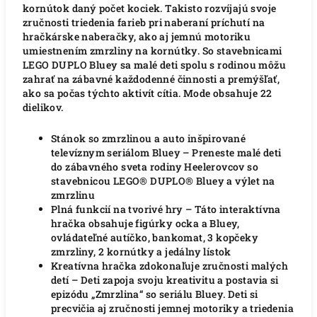
kornútok daný počet kociek. Takisto rozvíjajú svoje
zručnosti triedenia farieb pri naberaní príchutí na
hračkárske naberačky, ako aj jemnú motoriku
umiestnením zmrzliny na kornútky. So stavebnicami
LEGO DUPLO Bluey sa malé deti spolu s rodinou môžu
zahrať na zábavné každodenné činnosti a premýšľať,
ako sa počas týchto aktivít cítia. Mode obsahuje 22
dielikov.
Stánok so zmrzlinou a auto inšpirované
televíznym seriálom Bluey – Preneste malé deti
do zábavného sveta rodiny Heelerovcov so
stavebnicou LEGO® DUPLO® Bluey a výlet na
zmrzlinu
Plná funkcií na tvorivé hry – Táto interaktívna
hračka obsahuje figúrky ocka a Bluey,
ovládateľné autíčko, bankomat, 3 kopčeky
zmrzliny, 2 kornútky a jedálny lístok
Kreatívna hračka zdokonaľuje zručnosti malých
detí – Deti zapoja svoju kreativitu a postavia si
epizódu „Zmrzlina“ so seriálu Bluey. Deti si
precvičia aj zručnosti jemnej motoriky a triedenia