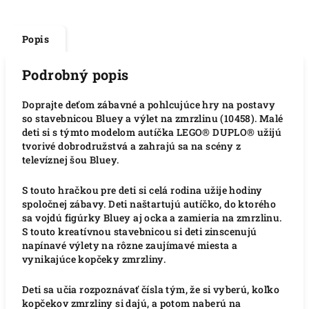
Popis
Podrobný popis
Doprajte deťom zábavné a pohlcujúce hry na postavy
so stavebnicou Bluey a výlet na zmrzlinu (10458). Malé
deti si s týmto modelom autíčka LEGO® DUPLO® užijú
tvorivé dobrodružstvá a zahrajú sa na scény z
televíznej šou Bluey.
S touto hračkou pre deti si celá rodina užije hodiny
spoločnej zábavy. Deti naštartujú autíčko, do ktorého
sa vojdú figúrky Bluey aj ocka a zamieria na zmrzlinu.
S touto kreatívnou stavebnicou si deti zinscenujú
napínavé výlety na rôzne zaujímavé miesta a
vynikajúce kopčeky zmrzliny.
Deti sa učia rozpoznávať čísla tým, že si vyberú, koľko
kopčekov zmrzliny si dajú, a potom naberú na