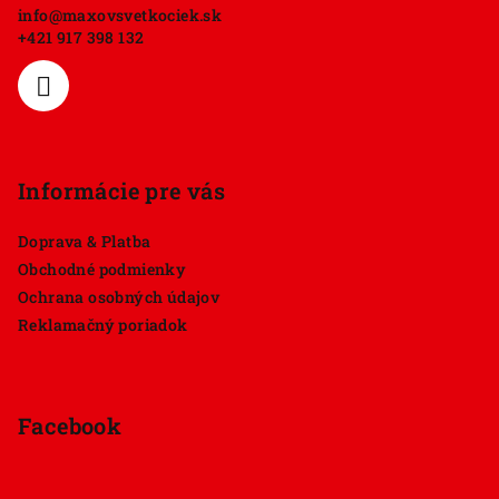
info
@
maxovsvetkociek.sk
t
+421 917 398 132
i
e
Informácie pre vás
Doprava & Platba
Obchodné podmienky
Ochrana osobných údajov
Reklamačný poriadok
Facebook