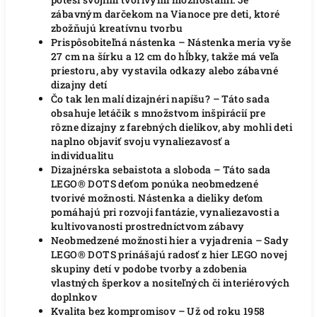
zábavným darčekom na Vianoce pre deti, ktoré
zbožňujú kreatívnu tvorbu
Prispôsobiteľná nástenka – Nástenka meria vyše
27 cm na šírku a 12 cm do hĺbky, takže má veľa
priestoru, aby vystavila odkazy alebo zábavné
dizajny detí
Čo tak len malí dizajnéri napíšu?
– Táto sada
obsahuje letáčik s množstvom inšpirácií pre
rôzne dizajny z farebných dielikov, aby mohli deti
naplno objaviť svoju vynaliezavosť a
individualitu
Dizajnérska sebaistota a sloboda – Táto sada
LEGO® DOTS deťom ponúka neobmedzené
tvorivé možnosti.
Nástenka a dieliky deťom
pomáhajú pri rozvoji fantázie, vynaliezavosti a
kultivovanosti prostredníctvom zábavy
Neobmedzené možnosti hier a vyjadrenia – Sady
LEGO® DOTS prinášajú radosť z hier LEGO novej
skupiny detí v podobe tvorby a zdobenia
vlastných šperkov a nositeľných či interiérových
doplnkov
Kvalita bez kompromisov – Už od roku 1958