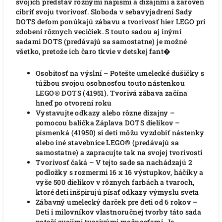
svojich predstáv rôznymi nápismi a dizajnmi a zároveň
cibriť svoju tvorivosť. Sloboda v sebavyjadrení Sady
DOTS deťom ponúkajú zábavu a tvorivosť hier LEGO pri
zdobení rôznych vecičiek. S touto sadou aj inými
sadami DOTS (predávajú sa samostatne) je možné
všetko, pretože ich čaro tkvie v detskej fant�
Osobitosť na výslní – Potešte umelecké dušičky s
túžbou svojou osobnosťou touto nástenkou
LEGO® DOTS (41951).
Tvorivá zábava začína
hneď po otvorení roku
Vystavujte odkazy alebo rôzne dizajny –
pomocou balíčka Záplava DOTS dielikov –
písmenká (41950) si deti môžu vyzdobiť nástenky
alebo iné stavebnice LEGO® (predávajú sa
samostatne) a zapracujte tak na svojej tvorivosti
Tvorivosť čaká – V tejto sade sa nachádzajú 2
podložky s rozmermi 16 x 16 výstupkov, háčiky a
vyše 500 dielikov v rôznych farbách a tvaroch,
ktoré deti inšpirujú písať odkazy výmyslu sveta
Zábavný umelecký darček pre deti od 6 rokov –
Deti i milovníkov vlastnoručnej tvorby táto sada
poteší svojimi tvorivými možnosťami.
Je