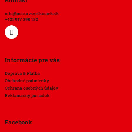
p
Kontakt
ä
info
@
maxovsvetkociek.sk
t
+421 917 398 132
i
e
Informácie pre vás
Doprava & Platba
Obchodné podmienky
Ochrana osobných údajov
Reklamačný poriadok
Facebook