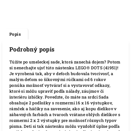
Popis
Podrobný popis
Túžite po umeleckej sade, ktorá zanechá dojem? Potom
si nenechajte ujsť túto nástenku LEGO® DOTS (41951)!
Je vyrobená tak, aby v deťoch budovala tvorivosť, a
malým deťom so šikovnými rúčkami od 6 rokov
ponúka možnosť vytvárať si a vystavovať odkazy,
ktoré si môžu upraviť podľa nálady, záujmov či
interiéru izbičky. Povedzte, čo máte na srdci Sada
obsahuje 2 podložky s rozmermi 16 x 16 výstupkov,
rámček a háčiky na zavesenie, ako aj kopu dielikov v
zábavných farbách a tvaroch vrátane oblých dielikov s
rozmermi 2 x 2 výstupky pre možnosť rôznych typov
písma. Deti si tak nástenku môžu vyzdobiť úplne podľa