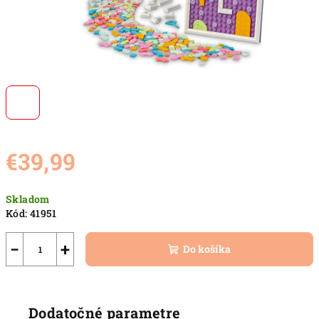
€39,99
Jednotková
Skladom
cena:
Kód:
41951
−
+
Do košíka
Dodatočné parametre