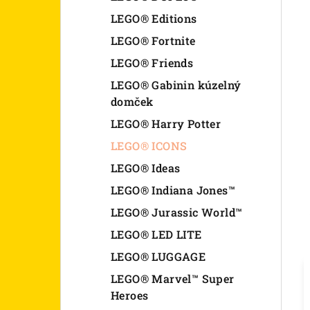
LEGO® Editions
LEGO® Fortnite
LEGO® Friends
LEGO® Gabinin kúzelný
domček
LEGO® Harry Potter
LEGO® ICONS
LEGO® Ideas
LEGO® Indiana Jones™
LEGO® Jurassic World™
LEGO® LED LITE
LEGO® LUGGAGE
LEGO® Marvel™ Super
Heroes