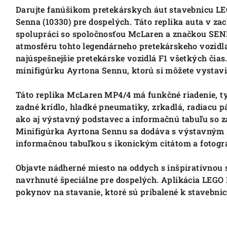
Darujte fanúšikom pretekárskych áut stavebnicu L
Senna (10330) pre dospelých. Táto replika auta v za
spolupráci so spoločnosťou McLaren a značkou SEN
atmosféru tohto legendárneho pretekárskeho vozidla 
najúspešnejšie pretekárske vozidlá F1 všetkých čias.
minifigúrku Ayrtona Sennu, ktorú si môžete vystavi
Táto replika McLaren MP4/4 má funkčné riadenie, ty
zadné krídlo, hladké pneumatiky, zrkadlá, radiacu 
ako aj výstavný podstavec a informačnú tabuľu so z
Minifigúrka Ayrtona Sennu sa dodáva s výstavným s
informačnou tabuľkou s ikonickým citátom a fotogr
Objavte nádherné miesto na oddych s inšpiratívnou 
navrhnuté špeciálne pre dospelých.
Aplikácia LEGO 
pokynov na stavanie, ktoré sú pribalené k stavebnic