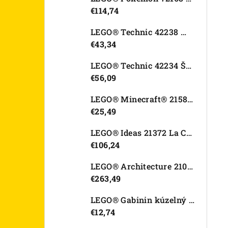
€114,74
LEGO® Technic 42238 Motorka Ducati Desmo450 MX Factory
€43,34
LEGO® Technic 42234 Športové auto Dodge Viper GTS-R
€56,09
LEGO® Minecraft® 21582 Kurací džokej
€25,49
LEGO® Ideas 21372 La Catrina
€106,24
LEGO® Architecture 21067 Tower Bridge
€263,49
LEGO® Gabinin kúzelný domček 11212 Záhradný domček Víly mačičky
€12,74