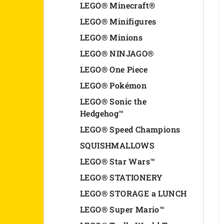
LEGO® Minecraft®
LEGO® Minifigures
LEGO® Minions
LEGO® NINJAGO®
LEGO® One Piece
LEGO® Pokémon
LEGO® Sonic the
Hedgehog™
LEGO® Speed Champions
SQUISHMALLOWS
LEGO® Star Wars™
LEGO® STATIONERY
LEGO® STORAGE a LUNCH
LEGO® Super Mario™