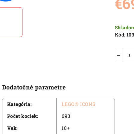
€6
5,0
z
5
Jednot
hviezdič
cena:
Sklado
Kód:
10
−
Dodatočné parametre
Kategória
:
LEGO® ICONS
Počet kociek
:
693
Vek
:
18+