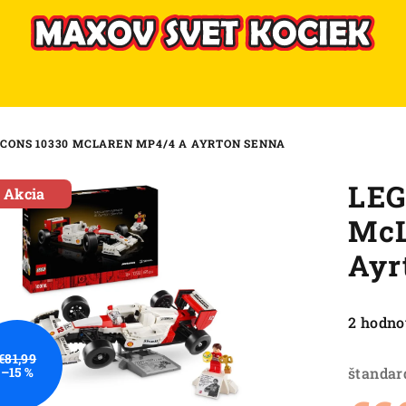
ICONS 10330 MCLAREN MP4/4 A AYRTON SENNA
LEG
Akcia
McL
Ayr
Priemer
2 hodno
hodnote
€81,99
produkt
štandar
–15 %
je