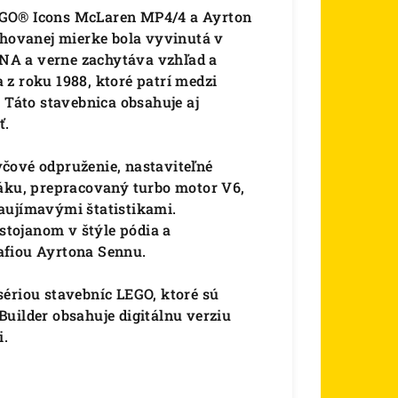
EGO® Icons McLaren MP4/4 a Ayrton
chovanej mierke bola vyvinutá v
NA a verne zachytáva vzhľad a
z roku 1988, ktoré patrí medzi
 Táto stavebnica obsahuje aj
ť.
čové odpruženie, nastaviteľné
páku, prepracovaný turbo motor V6,
aujímavými štatistikami.
tojanom v štýle pódia a
afiou Ayrtona Sennu.
sériou stavebníc LEGO, ktoré sú
Builder obsahuje digitálnu verziu
i.