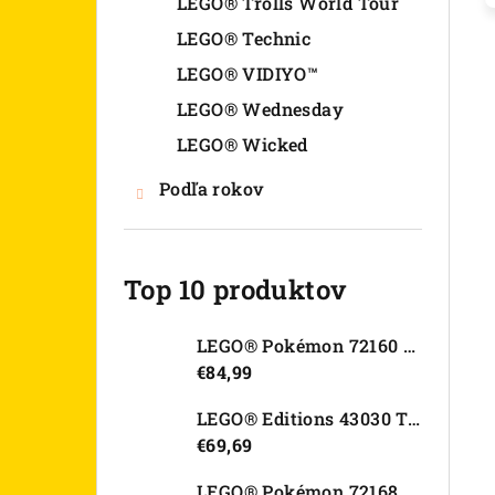
LEGO® Trolls World Tour
LEGO® Technic
LEGO® VIDIYO™
LEGO® Wednesday
LEGO® Wicked
Podľa rokov
Top 10 produktov
LEGO® Pokémon 72160 Arcanine
€84,99
LEGO® Editions 43030 Tajná skrýša Olivie Rodrigo
€69,69
LEGO® Pokémon 72168 Rayquaza