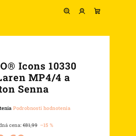
Hľadať
Prihlásenie
Nákupný
košík
O® Icons 10330
aren MP4/4 a
ton Senna
né
tenia
Podrobnosti hodnotenia
nie
u
dná cena:
€81,99
–15 %