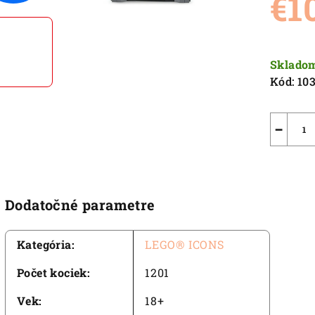
€1
5,0
z
5
Jednot
hviezdič
cena:
Sklado
Kód:
10
−
Dodatočné parametre
Kategória
:
LEGO® ICONS
Počet kociek
:
1201
Vek
:
18+