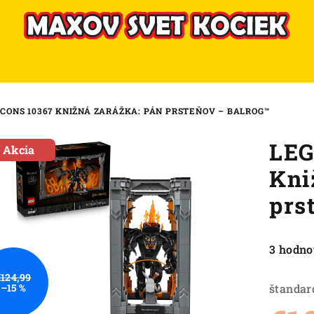
ICONS 10367 KNIŽNÁ ZARÁŽKA: PÁN PRSTEŇOV – BALROG™
LEG
Akcia
Kni
prs
Priemer
3 hodno
hodnote
€124,99
produkt
štandar
–15 %
je