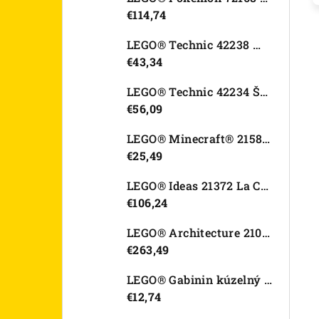
€114,74
LEGO® Technic 42238 Motorka Ducati Desmo450 MX Factory
€43,34
LEGO® Technic 42234 Športové auto Dodge Viper GTS-R
€56,09
LEGO® Minecraft® 21582 Kurací džokej
€25,49
LEGO® Ideas 21372 La Catrina
€106,24
LEGO® Architecture 21067 Tower Bridge
€263,49
LEGO® Gabinin kúzelný domček 11212 Záhradný domček Víly mačičky
€12,74