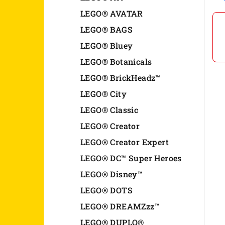
n
LEGO® AVATAR
LEGO® BAGS
e
LEGO® Bluey
l
LEGO® Botanicals
LEGO® BrickHeadz™
LEGO® City
LEGO® Classic
LEGO® Creator
LEGO® Creator Expert
LEGO® DC™ Super Heroes
LEGO® Disney™
LEGO® DOTS
LEGO® DREAMZzz™
LEGO® DUPLO®