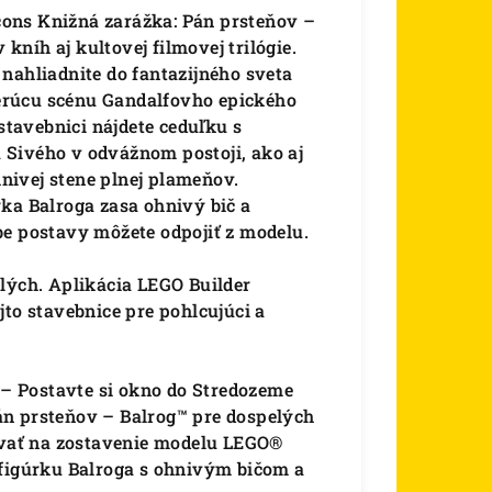
ons Knižná zarážka: Pán prsteňov –
níh aj kultovej filmovej trilógie.
nahliadnite do fantazijného sveta
hberúcu scénu Gandalfovho epického
tavebnici nájdete ceduľku s
 Sivého v odvážnom postoji, ako aj
nivej stene plnej plameňov.
ka Balroga zasa ohnivý bič a
be postavy môžete odpojiť z modelu.
lých. Aplikácia LEGO Builder
jto stavebnice pre pohlcujúci a
e – Postavte si okno do Stredozeme
án prsteňov – Balrog™ pre dospelých
bovať na zostavenie modelu LEGO®
 figúrku Balroga s ohnivým bičom a