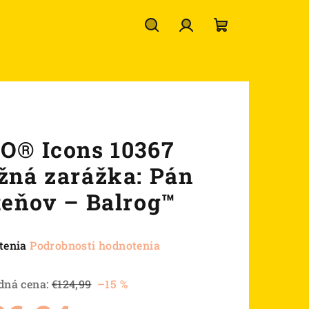
Hľadať
Prihlásenie
Nákupný
košík
O® Icons 10367
žná zarážka: Pán
teňov – Balrog™
né
tenia
Podrobnosti hodnotenia
nie
u
dná cena:
€124,99
–15 %