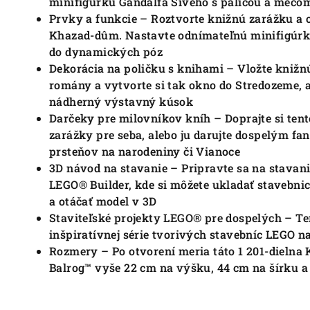
minifigúrku Gandalfa Sivého s palicou a mečo
Prvky a funkcie – Roztvorte knižnú zarážku a 
Khazad-dûm. Nastavte odnímateľnú minifigúrku
do dynamických póz
Dekorácia na poličku s knihami – Vložte knižn
romány a vytvorte si tak okno do Stredozeme, a
nádherný výstavný kúsok
Darčeky pre milovníkov kníh – Doprajte si ten
zarážky pre seba, alebo ju darujte dospelým fa
prsteňov na narodeniny či Vianoce
3D návod na stavanie – Pripravte sa na stavan
LEGO® Builder, kde si môžete ukladať stavebnice
a otáčať model v 3D
Staviteľské projekty LEGO® pre dospelých – Te
inšpiratívnej série tvorivých stavebníc LEGO 
Rozmery – Po otvorení meria táto 1 201-dielna
Balrog™ vyše 22 cm na výšku, 44 cm na šírku a