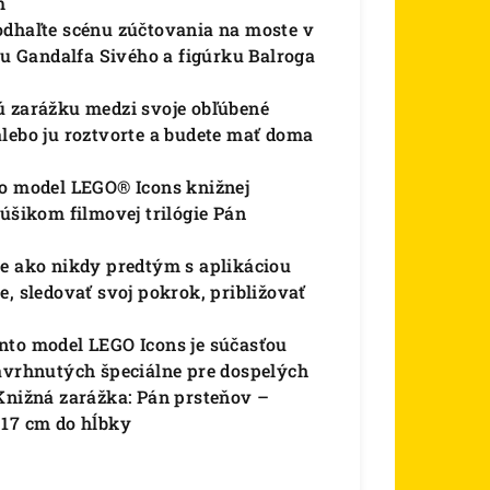
m
odhaľte scénu zúčtovania na moste v
 Gandalfa Sivého a figúrku Balroga
ú zarážku medzi svoje obľúbené
lebo ju roztvorte a budete mať doma
to model LEGO® Icons knižnej
núšikom filmovej trilógie Pán
ie ako nikdy predtým s aplikáciou
, sledovať svoj pokrok, približovať
nto model LEGO Icons je súčasťou
navrhnutých špeciálne pre dospelých
 Knižná zarážka: Pán prsteňov –
 17 cm do hĺbky