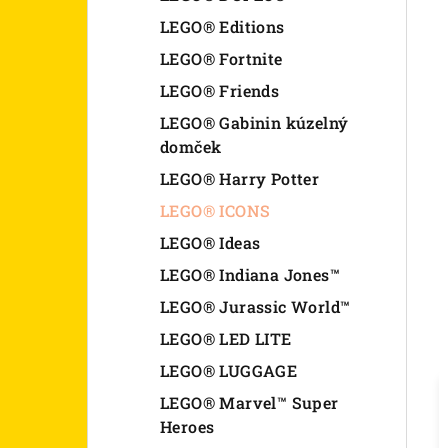
LEGO® Editions
LEGO® Fortnite
LEGO® Friends
LEGO® Gabinin kúzelný
domček
LEGO® Harry Potter
LEGO® ICONS
LEGO® Ideas
LEGO® Indiana Jones™
LEGO® Jurassic World™
LEGO® LED LITE
LEGO® LUGGAGE
LEGO® Marvel™ Super
Heroes