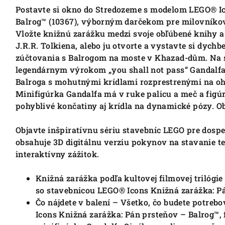
Postavte si okno do Stredozeme s modelom LEGO® Ic
Balrog™ (10367), výborným darčekom pre milovníkov k
Vložte knižnú zarážku medzi svoje obľúbené knihy a 
J.R.R. Tolkiena, alebo ju otvorte a vystavte si dyc
zúčtovania s Balrogom na moste v Khazad-dûm. Na s
legendárnym výrokom „you shall not pass“ Gandalfa
Balroga s mohutnými krídlami rozprestrenými na oh
Minifigúrka Gandalfa má v ruke palicu a meč a figúr
pohyblivé končatiny aj krídla na dynamické pózy. O
Objavte inšpiratívnu sériu stavebníc LEGO pre dospe
obsahuje 3D digitálnu verziu pokynov na stavanie te
interaktívny zážitok.
Knižná zarážka podľa kultovej filmovej trilógi
so stavebnicou LEGO® Icons Knižná zarážka: P
Čo nájdete v balení – Všetko, čo budete potre
Icons Knižná zarážka: Pán prsteňov – Balrog™,