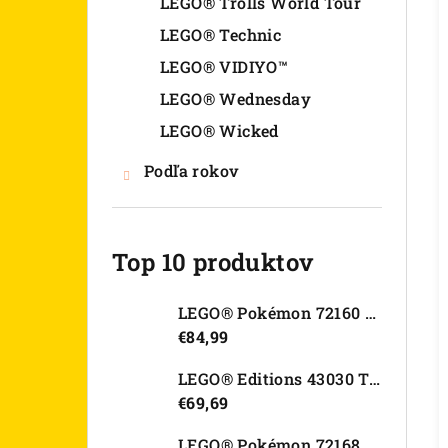
LEGO® Trolls World Tour
LEGO® Technic
LEGO® VIDIYO™
LEGO® Wednesday
LEGO® Wicked
Podľa rokov
Top 10 produktov
LEGO® Pokémon 72160 Arcanine
€84,99
LEGO® Editions 43030 Tajná skrýša Olivie Rodrigo
€69,69
LEGO® Pokémon 72168 Rayquaza