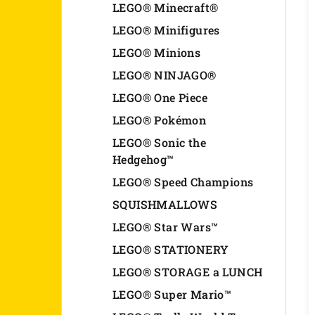
LEGO® Minecraft®
LEGO® Minifigures
LEGO® Minions
LEGO® NINJAGO®
LEGO® One Piece
LEGO® Pokémon
LEGO® Sonic the
Hedgehog™
LEGO® Speed Champions
SQUISHMALLOWS
LEGO® Star Wars™
LEGO® STATIONERY
LEGO® STORAGE a LUNCH
LEGO® Super Mario™