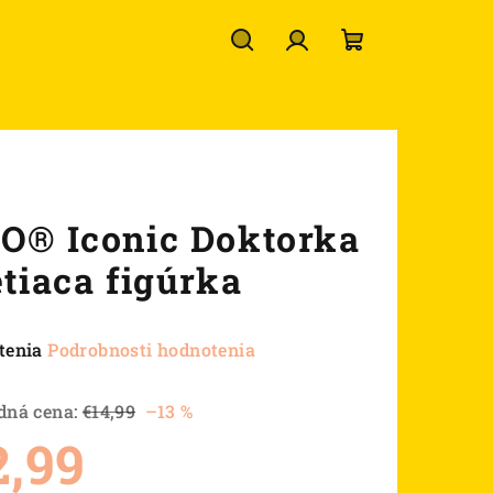
Hľadať
Prihlásenie
Nákupný
košík
O® Iconic Doktorka
etiaca figúrka
né
tenia
Podrobnosti hodnotenia
nie
u
dná cena:
€14,99
–13 %
2,99