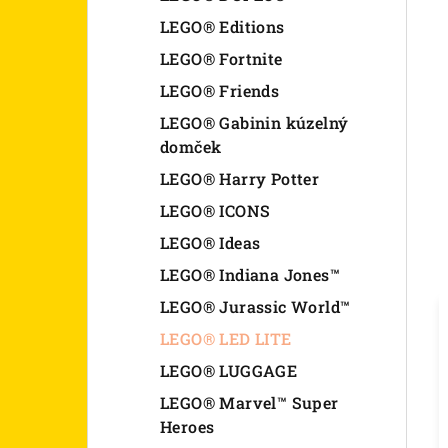
LEGO® Editions
LEGO® Fortnite
LEGO® Friends
LEGO® Gabinin kúzelný
domček
LEGO® Harry Potter
LEGO® ICONS
LEGO® Ideas
LEGO® Indiana Jones™
LEGO® Jurassic World™
LEGO® LED LITE
LEGO® LUGGAGE
LEGO® Marvel™ Super
Heroes