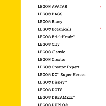
n
LEGO® AVATAR
LEGO® BAGS
e
LEGO® Bluey
l
LEGO® Botanicals
LEGO® BrickHeadz™
LEGO® City
LEGO® Classic
LEGO® Creator
LEGO® Creator Expert
LEGO® DC™ Super Heroes
LEGO® Disney™
LEGO® DOTS
LEGO® DREAMZzz™
LEGO® DUPLO®