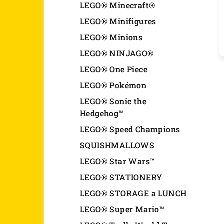
LEGO® Minecraft®
LEGO® Minifigures
LEGO® Minions
LEGO® NINJAGO®
LEGO® One Piece
LEGO® Pokémon
LEGO® Sonic the
Hedgehog™
LEGO® Speed Champions
SQUISHMALLOWS
LEGO® Star Wars™
LEGO® STATIONERY
LEGO® STORAGE a LUNCH
LEGO® Super Mario™