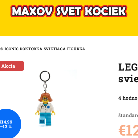
® ICONIC DOKTORKA SVIETIACA FIGÚRKA
LEG
Akcia
svi
Priemer
4 hodno
hodnote
produkt
štandar
je
€14,99
€1
–13 %
4,8
z