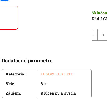
5
Jednot
hviezdič
cena:
Sklado
Kód:
LG
−
Dodatočné parametre
Kategória
:
LEGO® LED LITE
Vek
:
6 +
Záujem
:
Klúčenky a svetlá