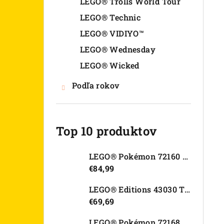
LEGO® Trolls World Tour
LEGO® Technic
LEGO® VIDIYO™
LEGO® Wednesday
LEGO® Wicked
Podľa rokov
Top 10 produktov
LEGO® Pokémon 72160 Arcanine
€84,99
LEGO® Editions 43030 Tajná skrýša Olivie Rodrigo
€69,69
LEGO® Pokémon 72168 Rayquaza