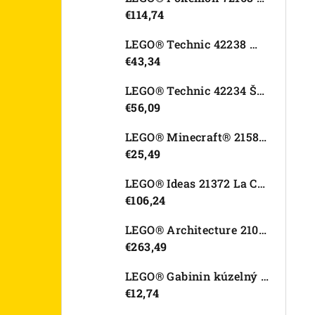
€114,74
LEGO® Technic 42238 Motorka Ducati Desmo450 MX Factory
€43,34
LEGO® Technic 42234 Športové auto Dodge Viper GTS-R
€56,09
LEGO® Minecraft® 21582 Kurací džokej
€25,49
LEGO® Ideas 21372 La Catrina
€106,24
LEGO® Architecture 21067 Tower Bridge
€263,49
LEGO® Gabinin kúzelný domček 11212 Záhradný domček Víly mačičky
€12,74