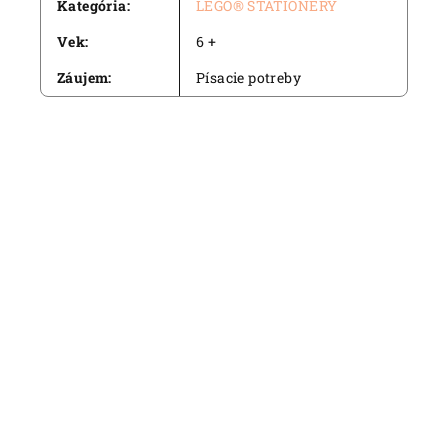
Kategória
:
LEGO® STATIONERY
Vek
:
6 +
Záujem
:
Písacie potreby