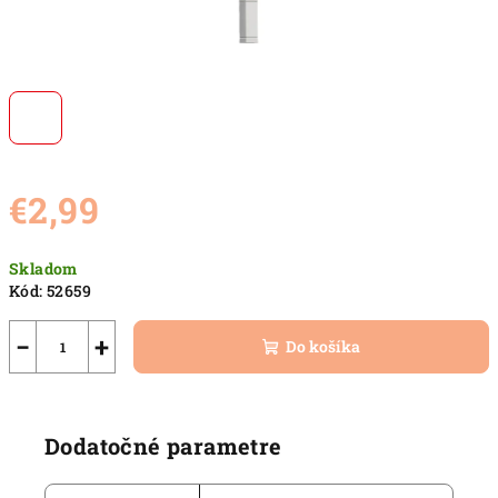
€2,99
Jednotková
Skladom
cena:
Kód:
52659
−
+
Do košíka
Dodatočné parametre