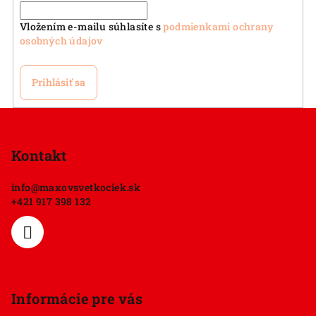
Vložením e-mailu súhlasíte s
podmienkami ochrany
osobných údajov
Prihlásiť sa
Z
á
p
Kontakt
ä
info
@
maxovsvetkociek.sk
t
+421 917 398 132
i
e
Informácie pre vás