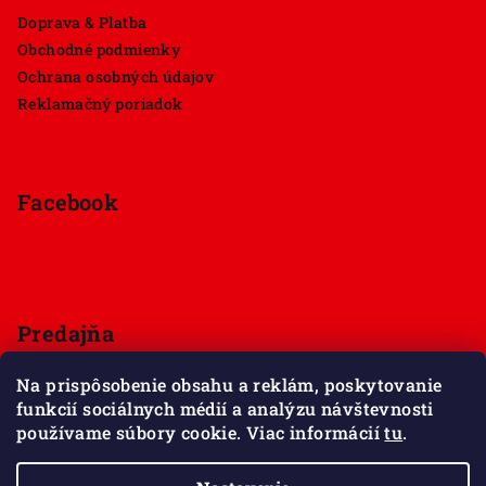
Doprava & Platba
Obchodné podmienky
Ochrana osobných údajov
Reklamačný poriadok
Facebook
Predajňa
Štúrova 33, 949 01 Nitra
Na prispôsobenie obsahu a reklám, poskytovanie
Pondelok - Sobota 9:00 - 18:00
funkcií sociálnych médií a analýzu návštevnosti
Nedeľa - zatvorené
používame súbory cookie. Viac informácií
tu
.
Zobraziť mapu