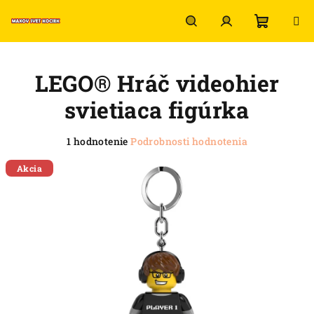
Prejsť
na
obsah
Nákup
Hľadať
Prihlásenie
LEGO® Hráč videohier
košík
svietiaca figúrka
Priemerné
1 hodnotenie
Podrobnosti hodnotenia
hodnotenie
produktu
Akcia
je
5,0
z
5
hviezdičiek.