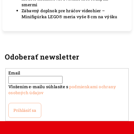
smermi
Zábavný doplnok pre hráčov videohier –
Minifigúrka LEGO® meria vyše 8 cm na výšku
Odoberať newsletter
Email
Vložením e-mailu súhlasíte s
podmienkami ochrany
osobných údajov
Prihlásiť sa
Z
á