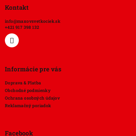
p
Kontakt
ä
info
@
maxovsvetkociek.sk
t
+421 917 398 132
i
e
Informácie pre vás
Doprava & Platba
Obchodné podmienky
Ochrana osobných údajov
Reklamačný poriadok
Facebook