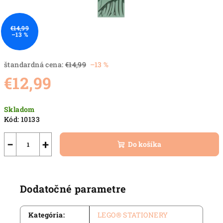
€14,99
–13 %
štandardná cena:
€14,99
–13 %
€12,99
Jednotková
Skladom
cena:
Kód:
10133
−
+
Do košíka
Dodatočné parametre
Kategória
:
LEGO® STATIONERY