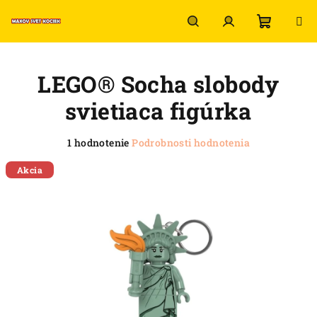
Prejsť
na
obsah
Nákup
Hľadať
Prihlásenie
LEGO® Socha slobody
košík
svietiaca figúrka
Priemerné
1 hodnotenie
Podrobnosti hodnotenia
hodnotenie
produktu
Akcia
je
5,0
z
5
hviezdičiek.