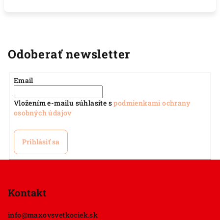
Odoberať newsletter
Email
Vložením e-mailu súhlasíte s
podmienkami ochrany
osobných údajov
Prihlásiť sa
Z
á
p
Kontakt
ä
info
@
maxovsvetkociek.sk