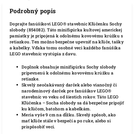
Podrobný popis
Doprajte fanúšikovi LEGO® stavebníc Kľúčenku Sochy
slobody (854082). Táto minifigúrka kultovej americkej
pamiatky je pripojená k odolnému kovovému krúžku s
retiazkou. Ten možno bezpečne upevniť na kľúče, tašky
a kabelky. Vďaka tomu osobné veci každého fanúšika
LEGO stavebníc vystúpia z davu.
Doplnok obsahuje minifigúrku Sochy slobody
pripevnenú k odolnému kovovému krúžku a
retiazke.
Skvelý neočakávaný darček alebo vianočný či
narodeninový darček pre fanúšikov LEGO®
stavebníc vo veku od šiestich rokov. Táto LEGO
Kľúčenka – Socha slobody sa dá bezpečne pripojiť
ku kľúčom, batohom a kabelkám.
Meria vyše 9 cm na dĺžku. Skvelý spôsob, ako
mať kľúče stále v bezpečí a po ruke, alebo si
prispôsobiť veci.