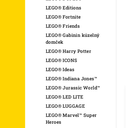
LEGO® Editions
LEGO® Fortnite
LEGO® Friends
LEGO® Gabinin kúzelný
domček
LEGO® Harry Potter
LEGO® ICONS
LEGO® Ideas
LEGO® Indiana Jones™
LEGO® Jurassic World™
LEGO® LED LITE
LEGO® LUGGAGE
LEGO® Marvel™ Super
Heroes