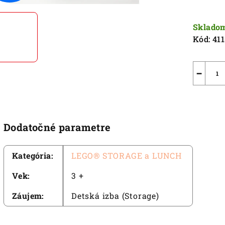
5
Jednot
hviezdič
cena:
Sklado
Kód:
41
−
Dodatočné parametre
Kategória
:
LEGO® STORAGE a LUNCH
Vek
:
3 +
Záujem
:
Detská izba (Storage)