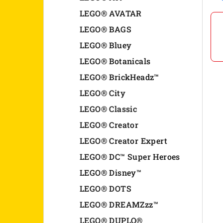
n
LEGO® AVATAR
LEGO® BAGS
e
LEGO® Bluey
l
LEGO® Botanicals
LEGO® BrickHeadz™
LEGO® City
LEGO® Classic
LEGO® Creator
LEGO® Creator Expert
LEGO® DC™ Super Heroes
LEGO® Disney™
LEGO® DOTS
LEGO® DREAMZzz™
LEGO® DUPLO®