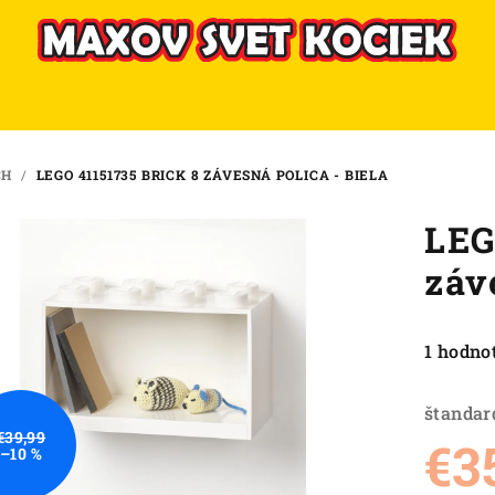
CH
/
LEGO 41151735 BRICK 8 ZÁVESNÁ POLICA - BIELA
LEG
záv
Priemer
1 hodno
hodnote
produkt
štandar
je
€39,99
€3
–10 %
5,0
z