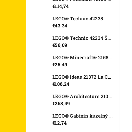
€114,74
LEGO® Technic 42238 Motorka Ducati Desmo450 MX Factory
€43,34
LEGO® Technic 42234 Športové auto Dodge Viper GTS-R
€56,09
LEGO® Minecraft® 21582 Kurací džokej
€25,49
LEGO® Ideas 21372 La Catrina
€106,24
LEGO® Architecture 21067 Tower Bridge
€263,49
LEGO® Gabinin kúzelný domček 11212 Záhradný domček Víly mačičky
€12,74