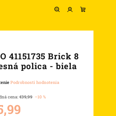
Hľadať
Prihlásenie
Nákupný
košík
O 41151735 Brick 8
esná polica - biela
né
tenie
Podrobnosti hodnotenia
nie
u
dná cena:
€39,99
–10 %
5,99