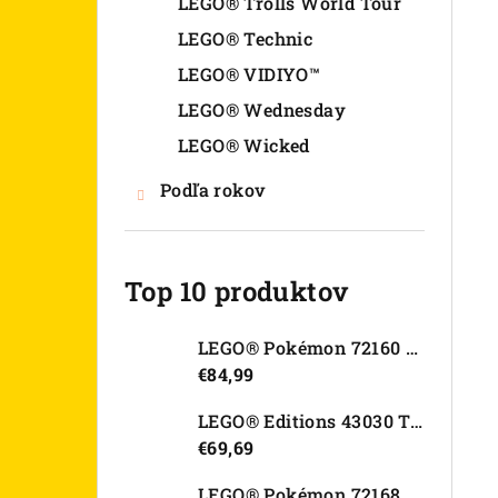
LEGO® Trolls World Tour
LEGO® Technic
LEGO® VIDIYO™
LEGO® Wednesday
LEGO® Wicked
Podľa rokov
Top 10 produktov
LEGO® Pokémon 72160 Arcanine
€84,99
LEGO® Editions 43030 Tajná skrýša Olivie Rodrigo
€69,69
LEGO® Pokémon 72168 Rayquaza