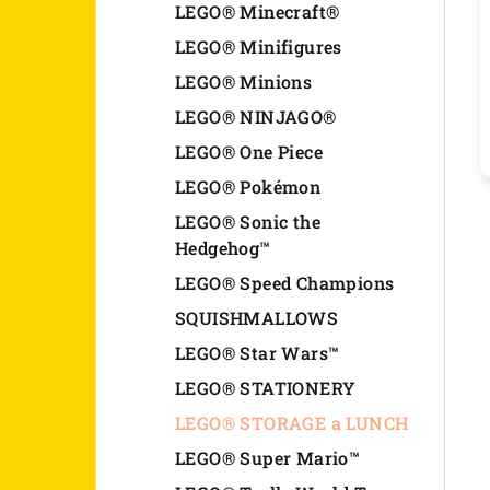
LEGO® Minecraft®
LEGO® Minifigures
LEGO® Minions
LEGO® NINJAGO®
LEGO® One Piece
LEGO® Pokémon
LEGO® Sonic the
Hedgehog™
LEGO® Speed Champions
SQUISHMALLOWS
LEGO® Star Wars™
LEGO® STATIONERY
LEGO® STORAGE a LUNCH
LEGO® Super Mario™