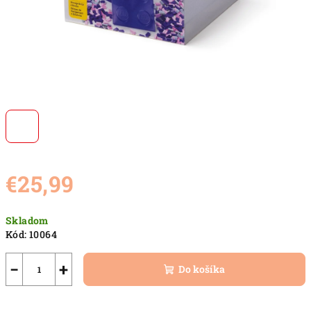
€25,99
Jednotková
Skladom
cena:
Kód:
10064
−
+
Do košíka