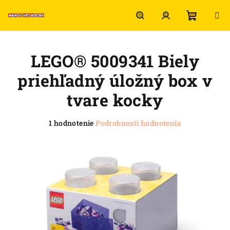
Prejsť
na
obsah
Nákup
Hľadať
Prihlásenie
LEGO® 5009341 Biely
košík
priehľadný úložný box v
tvare kocky
Priemerné
1 hodnotenie
Podrobnosti hodnotenia
hodnotenie
produktu
je
5,0
z
5
hviezdičiek.