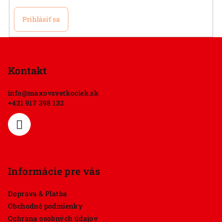
Prihlásiť sa
Z
á
p
Kontakt
ä
info
@
maxovsvetkociek.sk
t
+421 917 398 132
i
e
Informácie pre vás
Doprava & Platba
Obchodné podmienky
Ochrana osobných údajov