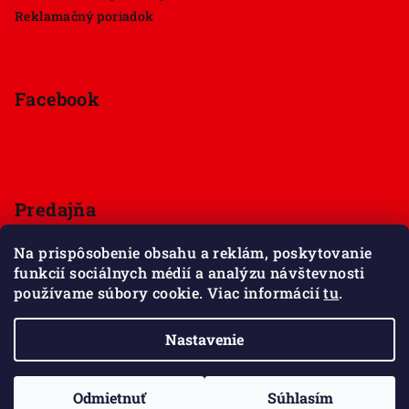
Reklamačný poriadok
Facebook
Predajňa
Štúrova 33, 949 01 Nitra
Na prispôsobenie obsahu a reklám, poskytovanie
Pondelok - Sobota 9:00 - 18:00
funkcií sociálnych médií a analýzu návštevnosti
Nedeľa - zatvorené
používame súbory cookie. Viac informácií
tu
.
Zobraziť mapu
Nastavenie
Copyright 2026
Maxov svet kociek
. Všetky práva
vyhradené.
Upraviť nastavenie cookies
Odmietnuť
Súhlasím