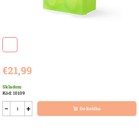
€21,99
Jednotková
Skladom
cena:
Kód:
10109
−
+
Do košíka