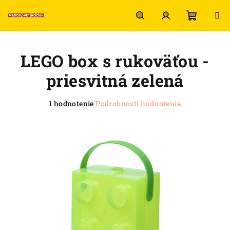
Prejsť
na
obsah
Nákup
Hľadať
Prihlásenie
LEGO box s rukoväťou -
košík
priesvitná zelená
Priemerné
1 hodnotenie
Podrobnosti hodnotenia
hodnotenie
produktu
je
5,0
z
5
hviezdičiek.