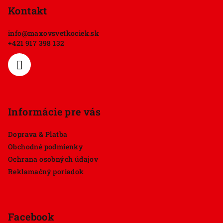
p
Kontakt
ä
info
@
maxovsvetkociek.sk
t
+421 917 398 132
i
e
Informácie pre vás
Doprava & Platba
Obchodné podmienky
Ochrana osobných údajov
Reklamačný poriadok
Facebook