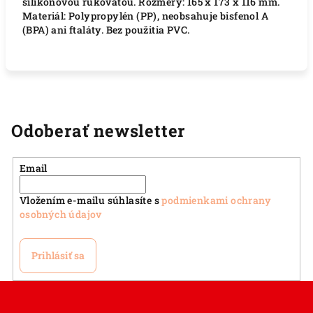
silikónovou rukoväťou. Rozmery: 165 x 173 x 116 mm.
Materiál: Polypropylén (PP), neobsahuje bisfenol A
(BPA) ani ftaláty. Bez použitia PVC.
Odoberať newsletter
Email
Vložením e-mailu súhlasíte s
podmienkami ochrany
osobných údajov
Prihlásiť sa
Z
á