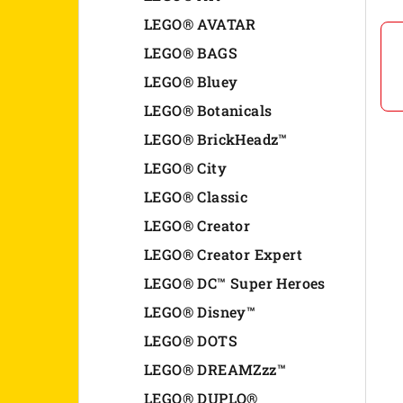
n
LEGO® AVATAR
LEGO® BAGS
e
LEGO® Bluey
l
LEGO® Botanicals
LEGO® BrickHeadz™
LEGO® City
LEGO® Classic
LEGO® Creator
LEGO® Creator Expert
LEGO® DC™ Super Heroes
LEGO® Disney™
LEGO® DOTS
LEGO® DREAMZzz™
LEGO® DUPLO®