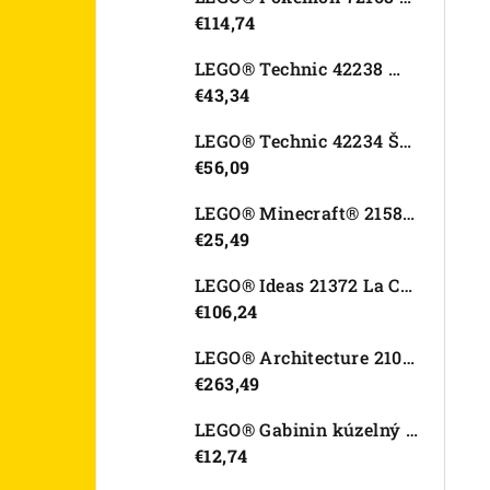
€114,74
LEGO® Technic 42238 Motorka Ducati Desmo450 MX Factory
€43,34
LEGO® Technic 42234 Športové auto Dodge Viper GTS-R
€56,09
LEGO® Minecraft® 21582 Kurací džokej
€25,49
LEGO® Ideas 21372 La Catrina
€106,24
LEGO® Architecture 21067 Tower Bridge
€263,49
LEGO® Gabinin kúzelný domček 11212 Záhradný domček Víly mačičky
€12,74