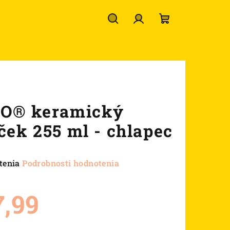
Hľadať
Prihlásenie
Nákupný
košík
O® keramický
ček 255 ml - chlapec
né
tenia
Podrobnosti hodnotenia
nie
u
7,99
ková