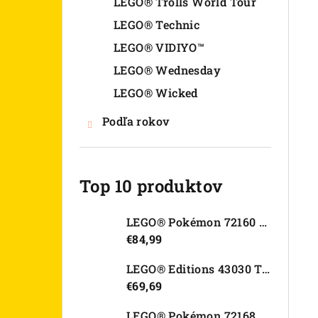
LEGO® Trolls World Tour
LEGO® Technic
LEGO® VIDIYO™
LEGO® Wednesday
LEGO® Wicked
Podľa rokov
Top 10 produktov
LEGO® Pokémon 72160 Arcanine
€84,99
LEGO® Editions 43030 Tajná skrýša Olivie Rodrigo
€69,69
LEGO® Pokémon 72168 Rayquaza