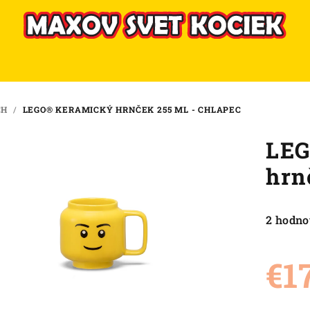
CH
/
LEGO® KERAMICKÝ HRNČEK 255 ML - CHLAPEC
LEG
hrn
Priemer
2 hodno
hodnote
produkt
€1
je
5,0
z
Jednot