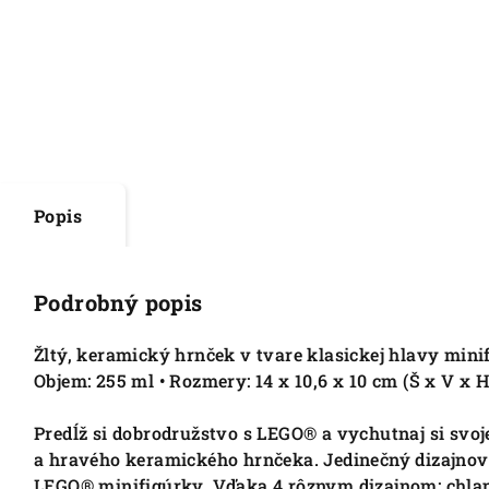
Popis
Podrobný popis
Žltý, keramický hrnček v tvare klasickej hlavy minif
Objem: 255 ml • Rozmery: 14 x 10,6 x 10 cm (Š x V x H
Predĺž si dobrodružstvo s LEGO® a vychutnaj si svo
a hravého keramického hrnčeka. Jedinečný dizajnový
LEGO® minifigúrky. Vďaka 4 rôznym dizajnom: chlape