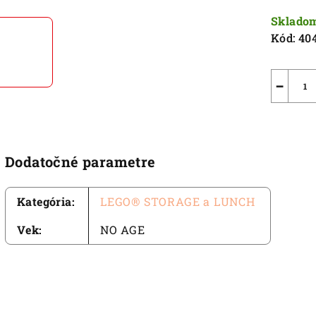
5
cena:
Sklado
hviezdič
Kód:
40
−
Dodatočné parametre
Kategória
:
LEGO® STORAGE a LUNCH
Vek
:
NO AGE