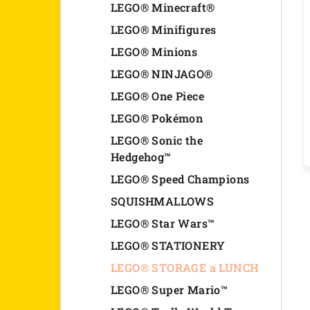
LEGO® Minecraft®
LEGO® Minifigures
LEGO® Minions
LEGO® NINJAGO®
LEGO® One Piece
LEGO® Pokémon
LEGO® Sonic the
Hedgehog™
LEGO® Speed Champions
SQUISHMALLOWS
LEGO® Star Wars™
LEGO® STATIONERY
LEGO® STORAGE a LUNCH
LEGO® Super Mario™