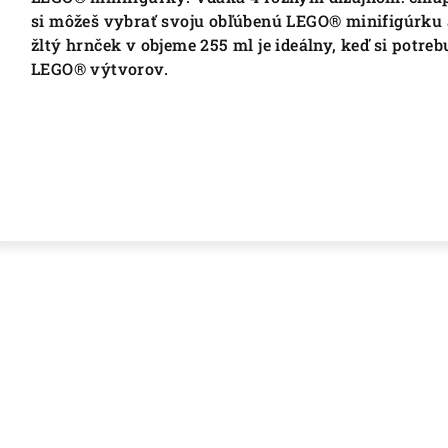
si môžeš vybrať svoju obľúbenú LEGO® minifigúrku
žltý hrnček v objeme 255 ml je ideálny, keď si potre
LEGO® výtvorov.