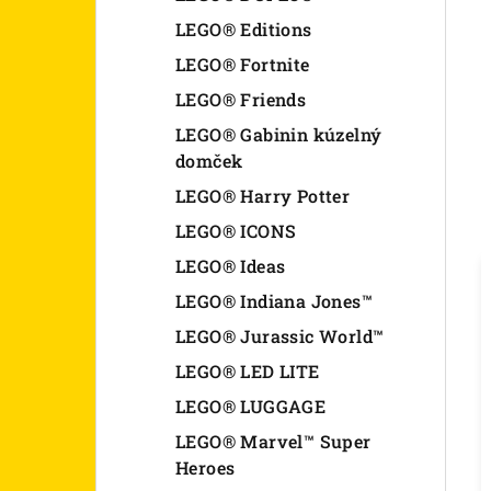
LEGO® Editions
LEGO® Fortnite
LEGO® Friends
LEGO® Gabinin kúzelný
domček
LEGO® Harry Potter
LEGO® ICONS
LEGO® Ideas
LEGO® Indiana Jones™
LEGO® Jurassic World™
LEGO® LED LITE
LEGO® LUGGAGE
LEGO® Marvel™ Super
Heroes