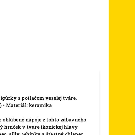
igúrky s potlačom veselej tváre.
) • Materiál: keramika
je obľúbené nápoje z tohto zábavného
 hrnček v tvare ikonickej hlavy
c, silly, whinky a šťastný chlapec