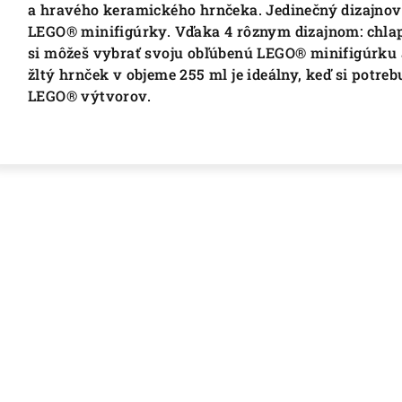
a hravého keramického hrnčeka. Jedinečný dizajnový
LEGO® minifigúrky. Vďaka 4 rôznym dizajnom: chlape
si môžeš vybrať svoju obľúbenú LEGO® minifigúrku
žltý hrnček v objeme 255 ml je ideálny, keď si potre
LEGO® výtvorov.