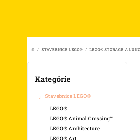
Prejsť
na
obsah
/
STAVEBNICE LEGO®
/
LEGO® STORAGE A LUN
DOMOV
B
o
Kategórie
Preskočiť
kategórie
č
Stavebnice LEGO®
n
LEGO®
ý
LEGO® Animal Crossing™
p
LEGO® Architecture
a
LEGO® Art