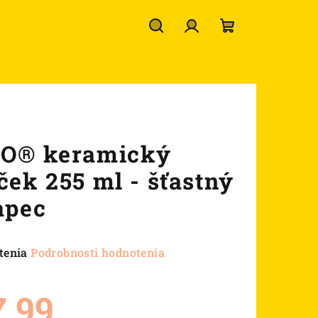
Hľadať
Prihlásenie
Nákupný
košík
O® keramický
ček 255 ml - šťastný
apec
né
tenia
Podrobnosti hodnotenia
nie
u
7,99