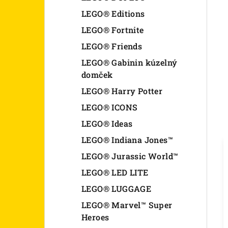
LEGO® Editions
LEGO® Fortnite
LEGO® Friends
LEGO® Gabinin kúzelný
domček
LEGO® Harry Potter
LEGO® ICONS
LEGO® Ideas
LEGO® Indiana Jones™
LEGO® Jurassic World™
LEGO® LED LITE
LEGO® LUGGAGE
LEGO® Marvel™ Super
Heroes