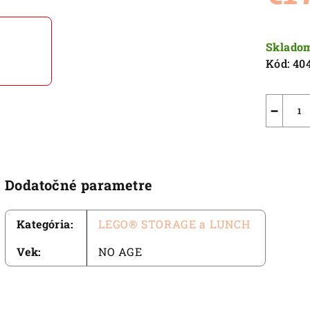
5,0
z
Jednot
5
cena:
Sklado
hviezdič
Kód:
40
−
Dodatočné parametre
Kategória
:
LEGO® STORAGE a LUNCH
Vek
:
NO AGE