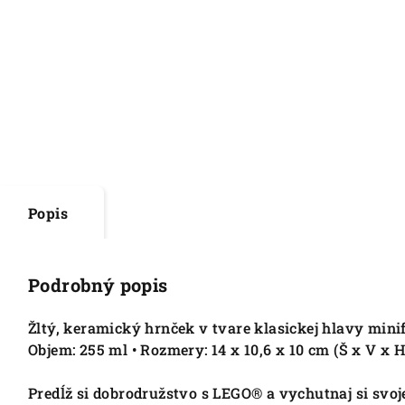
Popis
Podrobný popis
Žltý, keramický hrnček v tvare klasickej hlavy minif
Objem: 255 ml • Rozmery: 14 x 10,6 x 10 cm (Š x V x H
Predĺž si dobrodružstvo s LEGO® a vychutnaj si svo