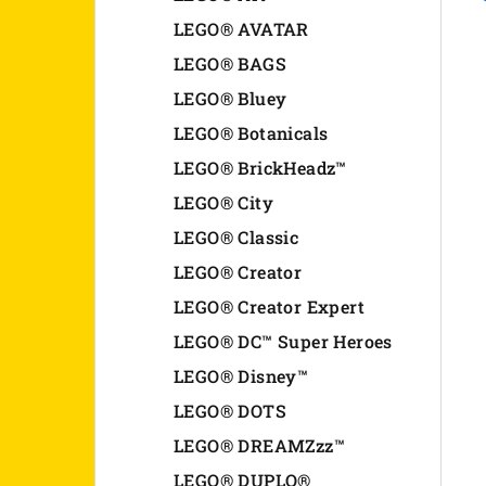
n
LEGO® AVATAR
LEGO® BAGS
e
LEGO® Bluey
l
LEGO® Botanicals
LEGO® BrickHeadz™
LEGO® City
LEGO® Classic
LEGO® Creator
LEGO® Creator Expert
LEGO® DC™ Super Heroes
LEGO® Disney™
LEGO® DOTS
LEGO® DREAMZzz™
LEGO® DUPLO®