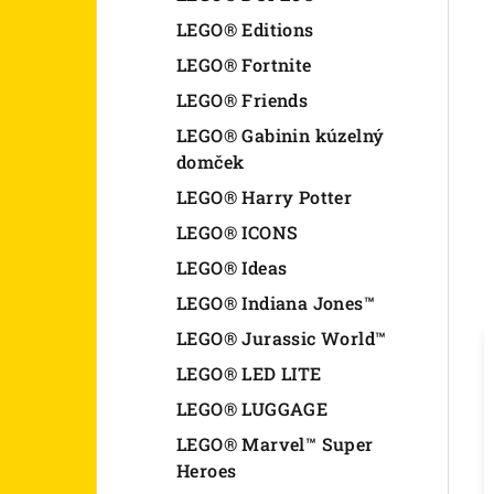
LEGO® Editions
LEGO® Fortnite
LEGO® Friends
LEGO® Gabinin kúzelný
domček
LEGO® Harry Potter
LEGO® ICONS
LEGO® Ideas
LEGO® Indiana Jones™
LEGO® Jurassic World™
LEGO® LED LITE
LEGO® LUGGAGE
LEGO® Marvel™ Super
Heroes