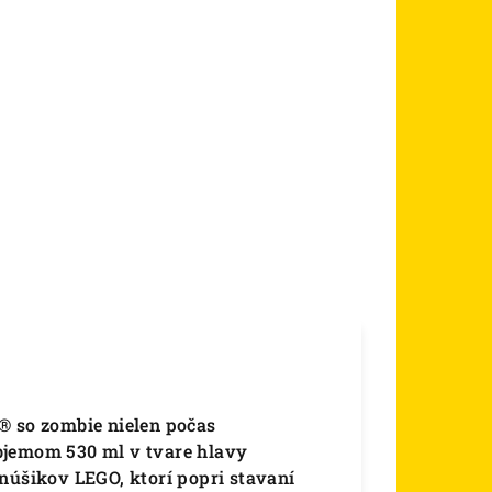
® so zombie nielen počas
bjemom 530 ml v tvare hlavy
núšikov LEGO, ktorí popri stavaní