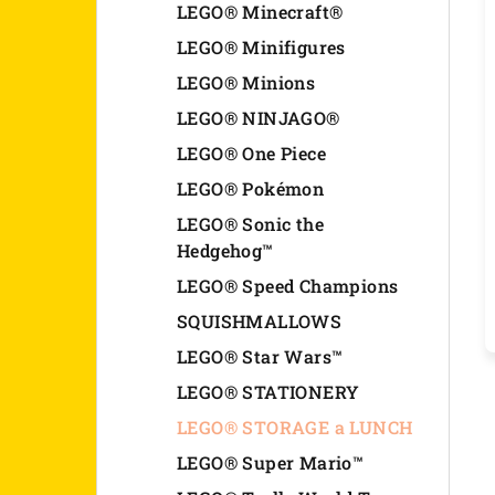
LEGO® Minecraft®
LEGO® Minifigures
LEGO® Minions
LEGO® NINJAGO®
LEGO® One Piece
LEGO® Pokémon
LEGO® Sonic the
Hedgehog™
LEGO® Speed Champions
SQUISHMALLOWS
LEGO® Star Wars™
LEGO® STATIONERY
LEGO® STORAGE a LUNCH
LEGO® Super Mario™