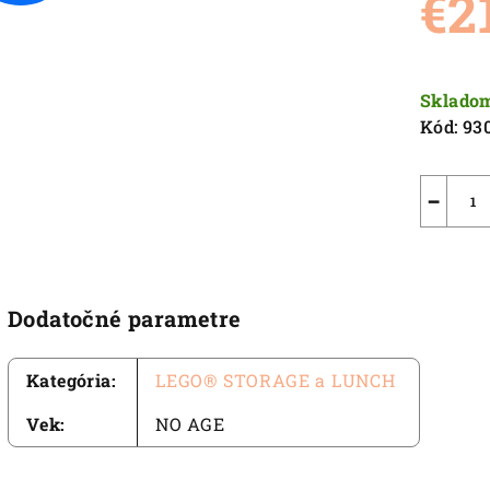
€2
5,0
z
5
Jednot
hviezdič
cena:
Sklado
Kód:
93
−
Dodatočné parametre
Kategória
:
LEGO® STORAGE a LUNCH
Vek
:
NO AGE