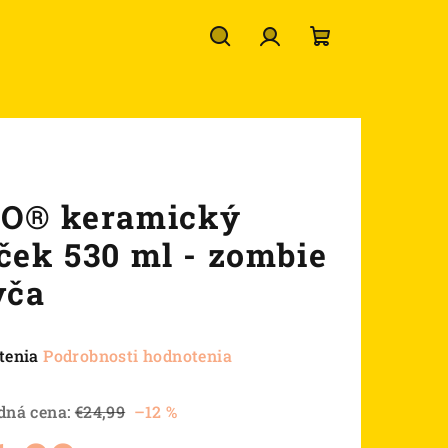
Hľadať
Prihlásenie
Nákupný
košík
O® keramický
ček 530 ml - zombie
vča
né
tenia
Podrobnosti hodnotenia
nie
u
dná cena:
€24,99
–12 %