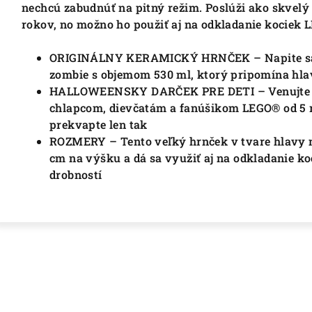
nechcú zabudnúť na pitný režim. Poslúži ako skvelý
rokov, no možno ho použiť aj na odkladanie kociek L
ORIGINÁLNY KERAMICKÝ HRNČEK – Napite sa 
zombie s objemom 530 ml, ktorý pripomína hla
HALLOWEENSKY DARČEK PRE DETI – Venujte t
chlapcom, dievčatám a fanúšikom LEGO® od 5 
prekvapte len tak
ROZMERY – Tento veľký hrnček v tvare hlavy 
cm na výšku a dá sa využiť aj na odkladanie k
drobností