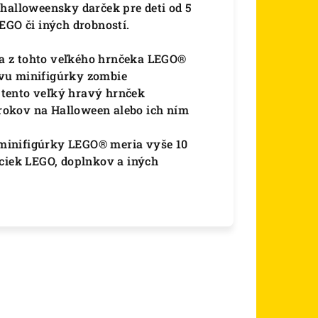
 halloweensky darček pre deti od 5
EGO či iných drobností.
z tohto veľkého hrnčeka LEGO®
vu minifigúrky zombie
ento veľký hravý hrnček
rokov na Halloween alebo ich ním
minifigúrky LEGO® meria vyše 10
ociek LEGO, doplnkov a iných