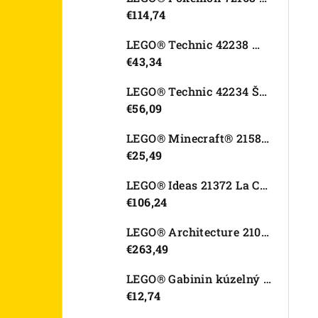
€114,74
LEGO® Technic 42238 Motorka Ducati Desmo450 MX Factory
€43,34
LEGO® Technic 42234 Športové auto Dodge Viper GTS-R
€56,09
LEGO® Minecraft® 21582 Kurací džokej
€25,49
LEGO® Ideas 21372 La Catrina
€106,24
LEGO® Architecture 21067 Tower Bridge
€263,49
LEGO® Gabinin kúzelný domček 11212 Záhradný domček Víly mačičky
€12,74