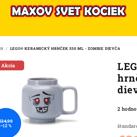
CH
/
LEGO® KERAMICKÝ HRNČEK 530 ML - ZOMBIE DIEVČA
LEG
Akcia
hrn
die
Priemer
2 hodno
hodnote
€24,99
produkt
štandar
–12 %
je