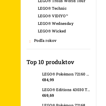
LEGO® Trolls World Tour
LEGO® Technic
LEGO® VIDIYO™
LEGO® Wednesday
LEGO® Wicked
Podľa rokov
Top 10 produktov
LEGO® Pokémon 72160 Arcanine
€84,99
LEGO® Editions 43030 Tajná skrýša Olivie Rodrigo
€69,69
LEGO® Pokémon 72168 Rayquaza