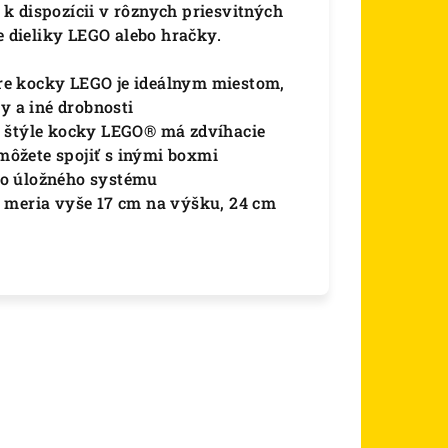
k dispozícii v rôznych priesvitných
e dieliky LEGO alebo hračky.
re kocky LEGO je ideálnym miestom,
y a iné drobnosti
v štýle kocky LEGO® má zdvíhacie
ôžete spojiť s inými boxmi
ho úložného systému
 meria vyše 17 cm na výšku, 24 cm