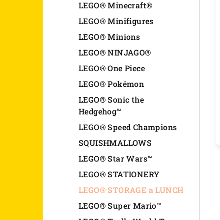
LEGO® Minecraft®
LEGO® Minifigures
LEGO® Minions
LEGO® NINJAGO®
LEGO® One Piece
LEGO® Pokémon
LEGO® Sonic the
Hedgehog™
LEGO® Speed Champions
SQUISHMALLOWS
LEGO® Star Wars™
LEGO® STATIONERY
LEGO® STORAGE a LUNCH
LEGO® Super Mario™