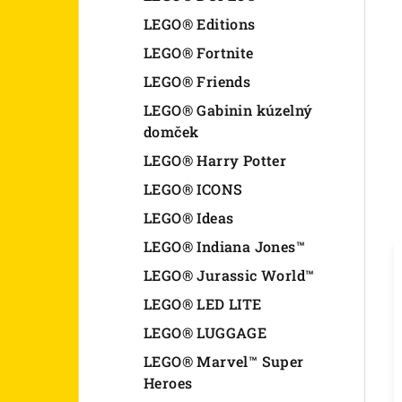
LEGO® Editions
LEGO® Fortnite
LEGO® Friends
LEGO® Gabinin kúzelný
domček
LEGO® Harry Potter
LEGO® ICONS
LEGO® Ideas
LEGO® Indiana Jones™
LEGO® Jurassic World™
LEGO® LED LITE
LEGO® LUGGAGE
LEGO® Marvel™ Super
Heroes