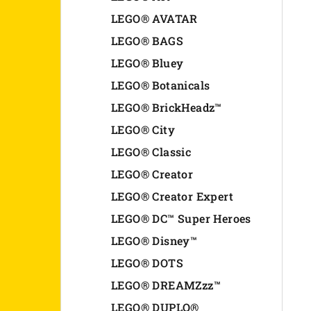
n
LEGO® AVATAR
LEGO® BAGS
e
LEGO® Bluey
l
LEGO® Botanicals
LEGO® BrickHeadz™
LEGO® City
LEGO® Classic
LEGO® Creator
LEGO® Creator Expert
LEGO® DC™ Super Heroes
LEGO® Disney™
LEGO® DOTS
LEGO® DREAMZzz™
LEGO® DUPLO®