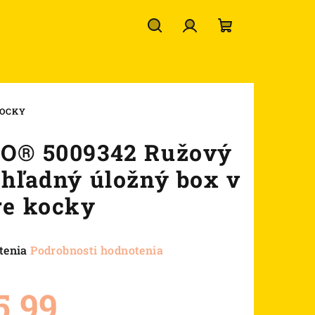
Hľadať
Prihlásenie
Nákupný
košík
KOCKY
O® 5009342 Ružový
ehľadný úložný box v
re kocky
né
tenia
Podrobnosti hodnotenia
nie
u
5,99