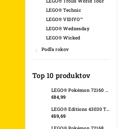
LEGO® Trolls World Tour
LEGO® Technic
LEGO® VIDIYO™
LEGO® Wednesday
LEGO® Wicked
Podľa rokov
Top 10 produktov
LEGO® Pokémon 72160 Arcanine
€84,99
LEGO® Editions 43030 Tajná skrýša Olivie Rodrigo
€69,69
LEGO® Pokémon 72168 Rayquaza