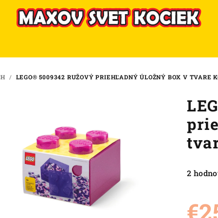
CH
/
LEGO® 5009342 RUŽOVÝ PRIEHĽADNÝ ÚLOŽNÝ BOX V TVARE 
LEG
pri
tva
Priemer
2 hodno
hodnote
produkt
€2
je