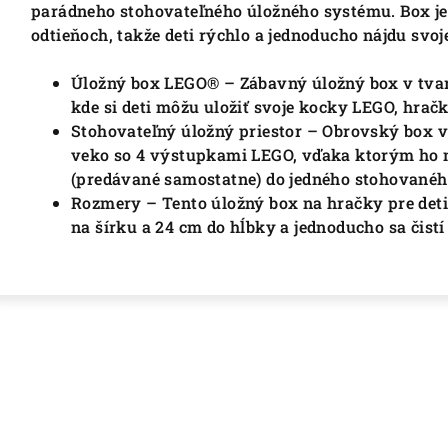
parádneho stohovateľného úložného systému. Box je 
odtieňoch, takže deti rýchlo a jednoducho nájdu svoj
Úložný box LEGO® – Zábavný úložný box v tva
kde si deti môžu uložiť svoje kocky LEGO, hračk
Stohovateľný úložný priestor – Obrovský box 
veko so 4 výstupkami LEGO, vďaka ktorým ho m
(predávané samostatne) do jedného stohované
Rozmery – Tento úložný box na hračky pre deti
na šírku a 24 cm do hĺbky a jednoducho sa čistí