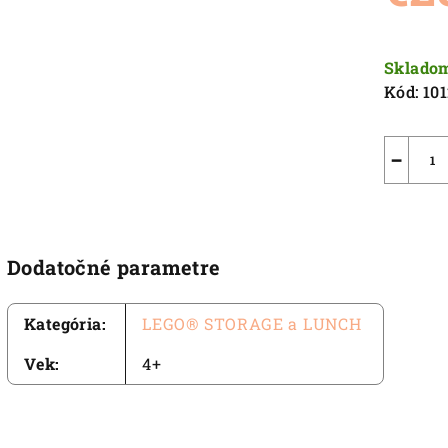
5,0
z
Jednot
5
cena:
Sklado
hviezdič
Kód:
10
−
Dodatočné parametre
Kategória
:
LEGO® STORAGE a LUNCH
Vek
:
4+