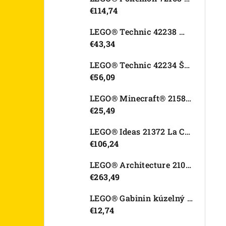
€114,74
LEGO® Technic 42238 Motorka Ducati Desmo450 MX Factory
€43,34
LEGO® Technic 42234 Športové auto Dodge Viper GTS-R
€56,09
LEGO® Minecraft® 21582 Kurací džokej
€25,49
LEGO® Ideas 21372 La Catrina
€106,24
LEGO® Architecture 21067 Tower Bridge
€263,49
LEGO® Gabinin kúzelný domček 11212 Záhradný domček Víly mačičky
€12,74