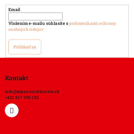
Email
Vložením e-mailu súhlasíte s
podmienkami ochrany
osobných údajov
Prihlásiť sa
Z
á
p
Kontakt
ä
info
@
maxovsvetkociek.sk
t
+421 917 398 132
i
e