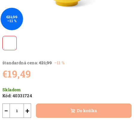
€21,99
–11 %
štandardná cena:
€21,99
–11 %
€19,49
Jednotková
Skladom
cena:
Kód:
40331724
−
+
Do košíka