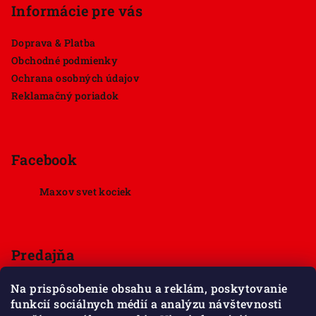
Informácie pre vás
Doprava & Platba
Obchodné podmienky
Ochrana osobných údajov
Reklamačný poriadok
Facebook
Maxov svet kociek
Predajňa
Štúrova 33, 949 01 Nitra
Na prispôsobenie obsahu a reklám, poskytovanie
Pondelok - Sobota 9:00 - 18:00
funkcií sociálnych médií a analýzu návštevnosti
Nedeľa - zatvorené