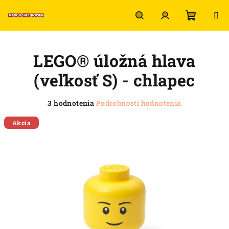
Prejsť
na
obsah
Nákup
Hľadať
Prihlásenie
LEGO® úložná hlava
košík
(veľkosť S) - chlapec
Priemerné
3 hodnotenia
Podrobnosti hodnotenia
hodnotenie
produktu
Akcia
je
5,0
z
5
hviezdičiek.