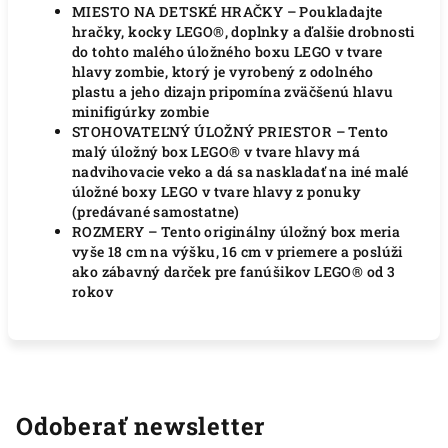
MIESTO NA DETSKÉ HRAČKY – Poukladajte
hračky, kocky LEGO®, doplnky a ďalšie drobnosti
do tohto malého úložného boxu LEGO v tvare
hlavy zombie, ktorý je vyrobený z odolného
plastu a jeho dizajn pripomína zväčšenú hlavu
minifigúrky zombie
STOHOVATEĽNÝ ÚLOŽNÝ PRIESTOR – Tento
malý úložný box LEGO® v tvare hlavy má
nadvihovacie veko a dá sa naskladať na iné malé
úložné boxy LEGO v tvare hlavy z ponuky
(predávané samostatne)
ROZMERY – Tento originálny úložný box meria
vyše 18 cm na výšku, 16 cm v priemere a poslúži
ako zábavný darček pre fanúšikov LEGO® od 3
rokov
Odoberať newsletter