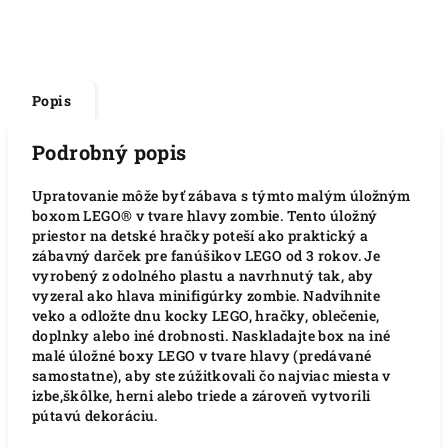
Popis
Podrobný popis
Upratovanie môže byť zábava s týmto malým úložným
boxom LEGO® v tvare hlavy zombie. Tento úložný
priestor na detské hračky poteší ako praktický a
zábavný darček pre fanúšikov LEGO od 3 rokov. Je
vyrobený z odolného plastu a navrhnutý tak, aby
vyzeral ako hlava minifigúrky zombie. Nadvihnite
veko a odložte dnu kocky LEGO, hračky, oblečenie,
doplnky alebo iné drobnosti. Naskladajte box na iné
malé úložné boxy LEGO v tvare hlavy (predávané
samostatne), aby ste zúžitkovali čo najviac miesta v
izbe,škôlke, herni alebo triede a zároveň vytvorili
pútavú dekoráciu.