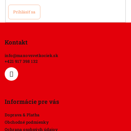
Prihlásiť sa
Z
á
p
Kontakt
ä
info
@
maxovsvetkociek.sk
t
+421 917 398 132
i
e
Informácie pre vás
Doprava & Platba
Obchodné podmienky
Ochrana osobných údajov