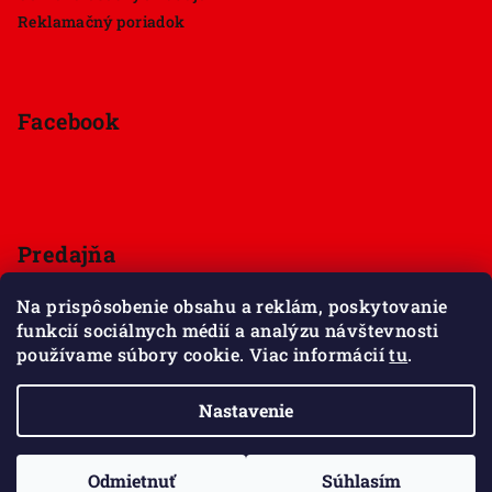
Reklamačný poriadok
Facebook
Predajňa
Štúrova 33, 949 01 Nitra
Na prispôsobenie obsahu a reklám, poskytovanie
Pondelok - Sobota 9:00 - 18:00
funkcií sociálnych médií a analýzu návštevnosti
Nedeľa - zatvorené
používame súbory cookie. Viac informácií
tu
.
Zobraziť mapu
Nastavenie
Copyright 2026
Maxov svet kociek
. Všetky práva
vyhradené.
Upraviť nastavenie cookies
Odmietnuť
Súhlasím