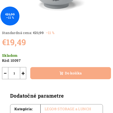
€21,99
–11 %
štandardná cena:
€21,99
–11 %
€19,49
Jednotková
Skladom
cena:
Kód:
10097
−
+
Do košíka
Dodatočné parametre
Kategória
:
LEGO® STORAGE a LUNCH