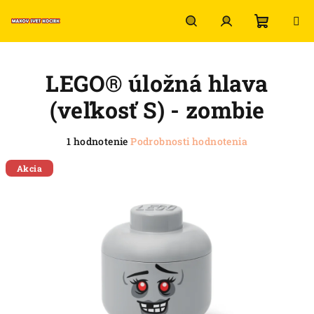
Prejsť
na
obsah
Nákup
Hľadať
Prihlásenie
LEGO® úložná hlava
košík
(veľkosť S) - zombie
Priemerné
1 hodnotenie
Podrobnosti hodnotenia
hodnotenie
produktu
Akcia
je
5,0
z
5
hviezdičiek.