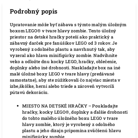
Podrobný popis
Upratovanie môže byť zábava s týmto malým úložným
boxom LEGO® v tvare hlavy zombie. Tento úložný
priestor na detské hračky poteší ako praktický a
zábavný darček pre fanúšikov LEGO od 3 rokov. Je
vyrobený z odolného plastu a navrhnutý tak, aby
vyzeral ako hlava minifigúrky zombie. Nadvihnite
veko a odložte dnu kocky LEGO, hračky, oblečenie,
doplnky alebo iné drobnosti. Naskladajte box na iné
malé úložné boxy LEGO v tvare hlavy (predávané
samostatne), aby ste zúžitkovali čo najviac miesta v
izbe,škôlke, herni alebo triede a zároveň vytvorili
pútavú dekoráciu.
MIESTO NA DETSKÉ HRAČKY – Poukladajte
hračky, kocky LEGO®, doplnky a ďalšie drobnosti
do tohto malého úložného boxu LEGO v tvare
hlavy zombie, ktorý je vyrobený z odolného
plastu a jeho dizajn pripomína zväčšenú hlavu
minifigúrky zombie