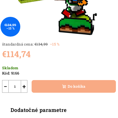
€134,99
–15 %
štandardná cena:
€134,99
–15 %
€114,74
Jednotková
Skladom
cena:
Kód:
9166
−
+
Do košíka
Dodatočné parametre