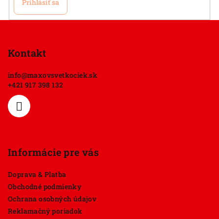
Prihlásiť sa
Z
á
p
Kontakt
ä
info
@
maxovsvetkociek.sk
t
+421 917 398 132
i
e
Informácie pre vás
Doprava & Platba
Obchodné podmienky
Ochrana osobných údajov
Reklamačný poriadok