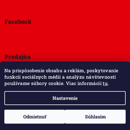
Facebook
Predajňa
Štúrova 33, 949 01 Nitra
Na prispôsobenie obsahu a reklám, poskytovanie
Pondelok - Sobota 9:00 - 18:00
funkcií sociálnych médií a analýzu návštevnosti
Nedeľa - zatvorené
používame súbory cookie. Viac informácií
tu
.
Zobraziť mapu
Nastavenie
Copyright 2026
Maxov svet kociek
. Všetky práva
vyhradené.
Upraviť nastavenie cookies
Odmietnuť
Súhlasím
Vytvoril Shoptet