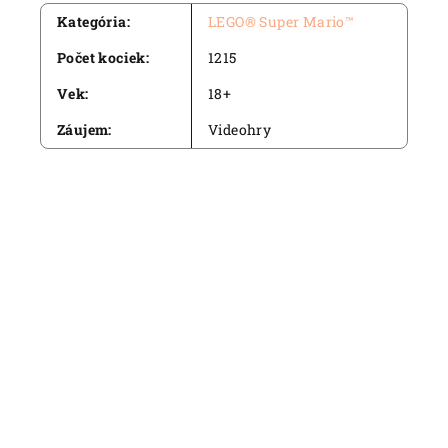
Kategória
:
LEGO® Super Mario™
Počet kociek
:
1215
Vek
:
18+
Záujem
:
Videohry