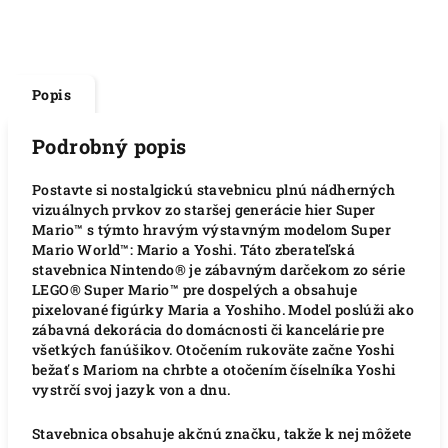
Popis
Podrobný popis
Postavte si nostalgickú stavebnicu plnú nádherných
vizuálnych prvkov zo staršej generácie hier Super
Mario™ s týmto hravým výstavným modelom Super
Mario World™: Mario a Yoshi. Táto zberateľská
stavebnica Nintendo® je zábavným darčekom zo série
LEGO® Super Mario™ pre dospelých a obsahuje
pixelované figúrky Maria a Yoshiho. Model poslúži ako
zábavná dekorácia do domácnosti či kancelárie pre
všetkých fanúšikov. Otočením rukoväte začne Yoshi
bežať s Mariom na chrbte a otočením číselníka Yoshi
vystrčí svoj jazyk von a dnu.
Stavebnica obsahuje akčnú značku, takže k nej môžete