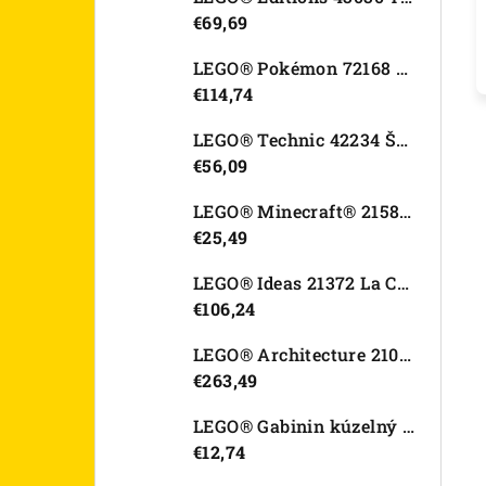
€69,69
LEGO® Pokémon 72168 Rayquaza
€114,74
LEGO® Technic 42234 Športové auto Dodge Viper GTS-R
€56,09
LEGO® Minecraft® 21582 Kurací džokej
€25,49
LEGO® Ideas 21372 La Catrina
€106,24
LEGO® Architecture 21067 Tower Bridge
€263,49
LEGO® Gabinin kúzelný domček 11212 Záhradný domček Víly mačičky
€12,74