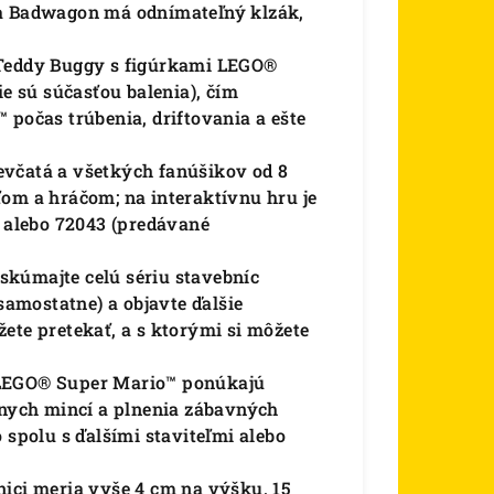
 a Badwagon má odnímateľný klzák,
 Teddy Buggy s figúrkami LEGO®
 sú súčasťou balenia), čím
 počas trúbenia, driftovania a ešte
evčatá a všetkých fanúšikov od 8
ťom a hráčom; na interaktívnu hru je
1 alebo 72043 (predávané
skúmajte celú sériu stavebníc
amostatne) a objavte ďalšie
ete pretekať, a s ktorými si môžete
 LEGO® Super Mario™ ponúkajú
lnych mincí a plnenia zábavných
 spolu s ďalšími staviteľmi alebo
nici meria vyše 4 cm na výšku, 15