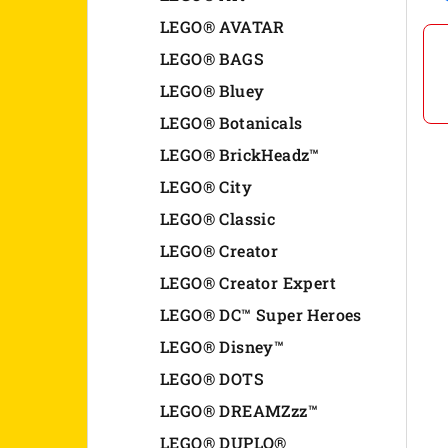
n
LEGO® AVATAR
LEGO® BAGS
e
LEGO® Bluey
l
LEGO® Botanicals
LEGO® BrickHeadz™
LEGO® City
LEGO® Classic
LEGO® Creator
LEGO® Creator Expert
LEGO® DC™ Super Heroes
LEGO® Disney™
LEGO® DOTS
LEGO® DREAMZzz™
LEGO® DUPLO®