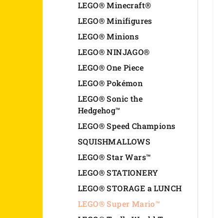
LEGO® Minecraft®
LEGO® Minifigures
LEGO® Minions
LEGO® NINJAGO®
LEGO® One Piece
LEGO® Pokémon
LEGO® Sonic the
Hedgehog™
LEGO® Speed Champions
SQUISHMALLOWS
LEGO® Star Wars™
LEGO® STATIONERY
LEGO® STORAGE a LUNCH
LEGO® Super Mario™