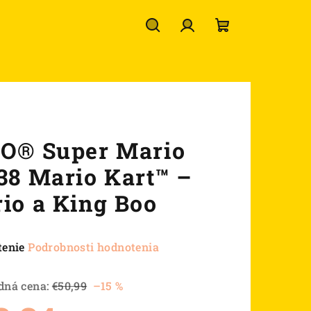
Hľadať
Prihlásenie
Nákupný
košík
O® Super Mario
38 Mario Kart™ –
io a King Boo
né
tenie
Podrobnosti hodnotenia
nie
u
dná cena:
€50,99
–15 %