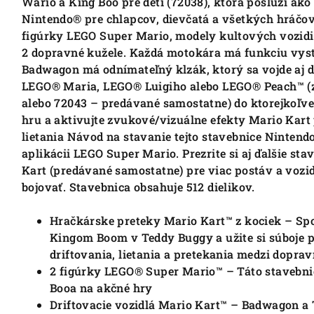
Wario a King Boo pre deti (72038), ktorá poslúži ak
Nintendo® pre chlapcov, dievčatá a všetkých hráčov
figúrky LEGO Super Mario, modely kultových vozidi
2 dopravné kužele. Každá motokára má funkciu vyst
Badwagon má odnímateľný klzák, ktorý sa vojde aj d
LEGO® Maria, LEGO® Luigiho alebo LEGO® Peach™ (zo
alebo 72043 – predávané samostatne) do ktorejkoľve
hru a aktivujte zvukové/vizuálne efekty Mario Kart 
lietania Návod na stavanie tejto stavebnice Nintendo
aplikácii LEGO Super Mario. Prezrite si aj ďalšie s
Kart (predávané samostatne) pre viac postáv a vozid
bojovať. Stavebnica obsahuje 512 dielikov.
Hračkárske preteky Mario Kart™ z kociek – Sp
Kingom Boom v Teddy Buggy a užite si súboje p
driftovania, lietania a pretekania medzi dopr
2 figúrky LEGO® Super Mario™ – Táto stavebni
Booa na akčné hry
Driftovacie vozidlá Mario Kart™ – Badwagon a