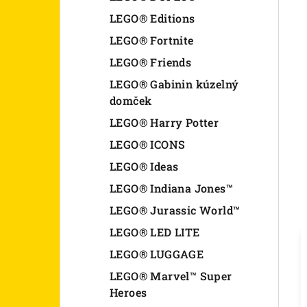
LEGO® Editions
LEGO® Fortnite
LEGO® Friends
LEGO® Gabinin kúzelný
domček
LEGO® Harry Potter
LEGO® ICONS
LEGO® Ideas
LEGO® Indiana Jones™
LEGO® Jurassic World™
LEGO® LED LITE
LEGO® LUGGAGE
LEGO® Marvel™ Super
Heroes