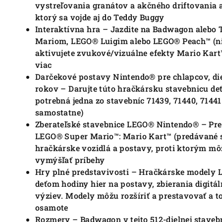
vystreľovania granátov a akčného driftovania
ktorý sa vojde aj do Teddy Buggy
Interaktívna hra – Jazdite na Badwagon alebo
Mariom, LEGO® Luigim alebo LEGO® Peach™ (nie
aktivujete zvukové/vizuálne efekty Mario Kart™
viac
Darčekové postavy Nintendo® pre chlapcov, di
rokov – Darujte túto hračkársku stavebnicu de
potrebná jedna zo stavebníc 71439, 71440, 7144
samostatne)
Zberateľské stavebnice LEGO® Nintendo® – Pre
LEGO® Super Mario™: Mario Kart™ (predávané s
hračkárske vozidlá a postavy, proti ktorým môž
vymýšľať príbehy
Hry plné predstavivosti – Hračkárske modely
deťom hodiny hier na postavy, zbierania digitá
výziev. Modely môžu rozšíriť a prestavovať a to
osamote
Rozmery – Badwagon v tejto 512-dielnej staveb