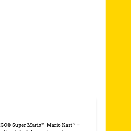
u LEGO® Super Mario™: Mario Kart™ –