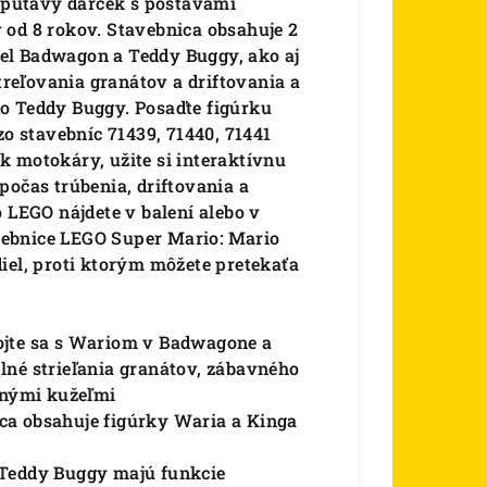
o pútavý darček s postavami
 od 8 rokov. Stavebnica obsahuje 2
el Badwagon a Teddy Buggy, ako aj
reľovania granátov a driftovania a
o Teddy Buggy. Posaďte figúrku
 stavebníc 71439, 71440, 71441
k motokáry, užite si interaktívnu
počas trúbenia, driftovania a
 LEGO nájdete v balení alebo v
tavebnice LEGO Super Mario: Mario
iel, proti ktorým môžete pretekaťa
ojte sa s Wariom v Badwagone a
lné strieľania granátov, zábavného
avnými kužeľmi
ca obsahuje figúrky Waria a Kinga
 Teddy Buggy majú funkcie