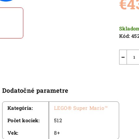
€4
5,0
z
5
Jednot
hviezdič
cena:
Sklado
Kód:
45
−
Dodatočné parametre
Kategória
:
LEGO® Super Mario™
Počet kociek
:
512
Vek
:
8+