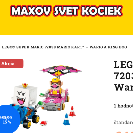
LEGO® SUPER MARIO 72038 MARIO KART™ – WARIO A KING BOO
LEG
Akcia
720
War
Priemer
1 hodno
hodnote
€50,99
produkt
štandar
–15 %
je