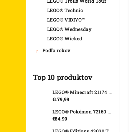
LEGO® Trolls World Tour
LEGO® Technic
LEGO® VIDIYO™
LEGO® Wednesday
LEGO® Wicked
Podľa rokov
Top 10 produktov
LEGO® Minecraft 21174 Moderný domček na strome
€179,99
LEGO® Pokémon 72160 Arcanine
€84,99
LEGO® Editions 43030 Tajná skrýša Olivie Rodrigo