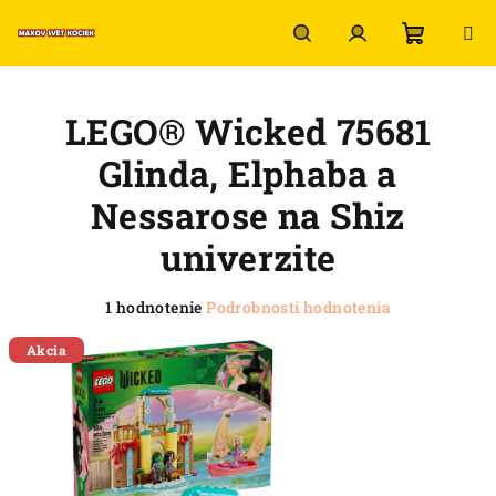
Prejsť
na
obsah
Nákup
Hľadať
Prihlásenie
LEGO® Wicked 75681
košík
Glinda, Elphaba a
Nessarose na Shiz
univerzite
Priemerné
1 hodnotenie
Podrobnosti hodnotenia
hodnotenie
produktu
Akcia
je
5,0
z
5
hviezdičiek.