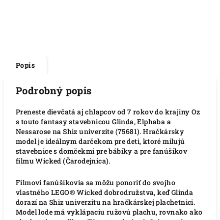
Popis
Podrobný popis
Preneste dievčatá aj chlapcov od 7 rokov do krajiny Oz
s touto fantasy stavebnicou Glinda, Elphaba a
Nessarose na Shiz univerzite (75681). Hračkársky
model je ideálnym darčekom pre deti, ktoré milujú
stavebnice s domčekmi pre bábiky a pre fanúšikov
filmu Wicked (Čarodejnica).
Filmoví fanúšikovia sa môžu ponoriť do svojho
vlastného LEGO® Wicked dobrodružstva, keď Glinda
dorazí na Shiz univerzitu na hračkárskej plachetnici.
Model lode má vyklápaciu ružovú plachu, rovnako ako