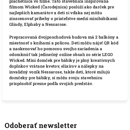
plachetnica vo filme. Táto stavebnica inšpirovaná
filmom Wicked (Čarodejnica) poslúži ako darček pre
najlepších kamarátov a deti si vďaka nej môžu
zinscenovať príbehy o priateľstve medzi minibábikami
Glindy, Elphaby a Nessarose.
Prepracovaná dvojposchodová budova má 2 balkóny a
miestnosť s knihami a policou. Deti môžu nájsť QR kód
a naskenovať ho pomocou svojho zariadenia a
odomknúť tak jedinečný online obsah zo série LEGO
Wicked. Mini domček pre bábiky je plný kreatívnych
doplnkov vrátane kvetov, elixírov a nálepky na
invalidný vozík Nessarose, takže deti, ktoré milujú
domčeky pre bábiky, si môžu svoju stavebnicu
prispôsobiť presne podľa svojich predstáv.
Odoberať newsletter