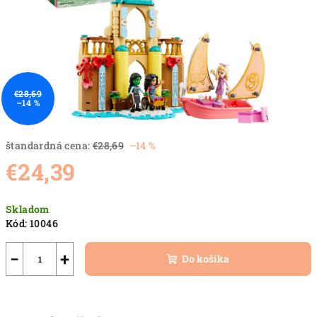
€28,69
–14 %
štandardná cena:
€28,69
–14 %
€24,39
Jednotková
Skladom
cena:
Kód:
10046
−
+
Do košíka