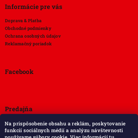
Informácie pre vás
Doprava & Platba
Obchodné podmienky
Ochrana osobných údajov
Reklamačný poriadok
Facebook
Predajňa
Štúrova 33, 949 01 Nitra
Na prispôsobenie obsahu a reklám, poskytovanie
Pondelok - Sobota 9:00 - 18:00
funkcií sociálnych médií a analýzu návštevnosti
Nedeľa - zatvorené
používame súbory cookie. Viac informácií
tu
.