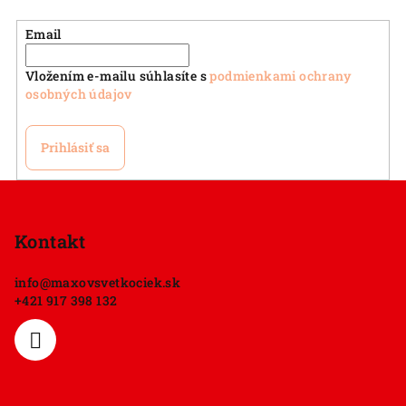
Email
Vložením e-mailu súhlasíte s
podmienkami ochrany
osobných údajov
Prihlásiť sa
Z
á
p
Kontakt
ä
info
@
maxovsvetkociek.sk
t
+421 917 398 132
i
e