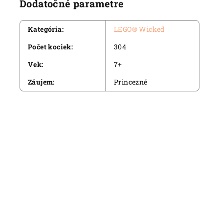
Dodatočné parametre
Kategória
:
LEGO® Wicked
Počet kociek
:
304
Vek
:
7+
Záujem
:
Princezné