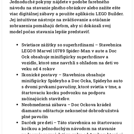
Jednoduché pokyny nájdete v podobe farebného
návodu na stavanie plného obrázkov alebo zažite ešte
viac digitálnej zábavy a použite aplikáciu LEGO Builder.
Jej intuitívne nástroje na zväčšovanie a otáčanie
zobrazenia pomáhajú deťom, aby si dokázali svoj
model počas stavania lepšie predstaviť.
Svietiace zážitky so superhrdinami – Stavebnica
LEGO® Marvel 10789 Spider-Man v aute a Doc
Ock obsahuje minifigúrky superhrdinov a
vozidlo, ktoré sme navrhli s ohľadom na deti vo
veku od 4 rokov
Ikonické postavy – Stavebnica obsahuje
minifigúrky Spideyho a Doc Ocka, Spideyho auto
s dvomi prvkami pavučiny, ktoré svietia v tme, a
štartovaciu kocku podvozku na podporu
začínajúcich staviteľov.
Neobmedzená zábava – Doc Ockova krádež
diamantu odštartuje nekonečné dobrodružstvá
plné pavučín
Darček pre deti – Táto stavebnica so štartovacou
kočkou a jednoduchým návodom na stavanie