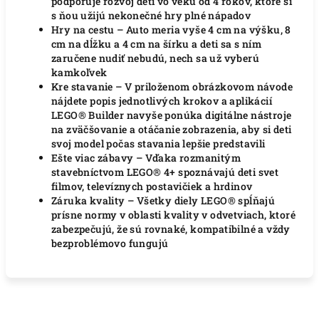
podporuje rozvoj detí vo veku od 4 rokov, ktoré si
s ňou užijú nekonečné hry plné nápadov
Hry na cestu – Auto meria vyše 4 cm na výšku, 8
cm na dĺžku a 4 cm na šírku a deti sa s ním
zaručene nudiť nebudú, nech sa už vyberú
kamkoľvek
Kre stavanie – V priloženom obrázkovom návode
nájdete popis jednotlivých krokov a aplikácií
LEGO® Builder navyše ponúka digitálne nástroje
na zväčšovanie a otáčanie zobrazenia, aby si deti
svoj model počas stavania lepšie predstavili
Ešte viac zábavy – Vďaka rozmanitým
stavebníctvom LEGO® 4+ spoznávajú deti svet
filmov, televíznych postavičiek a hrdinov
Záruka kvality – Všetky diely LEGO® spĺňajú
prísne normy v oblasti kvality v odvetviach, ktoré
zabezpečujú, že sú rovnaké, kompatibilné a vždy
bezproblémovo fungujú