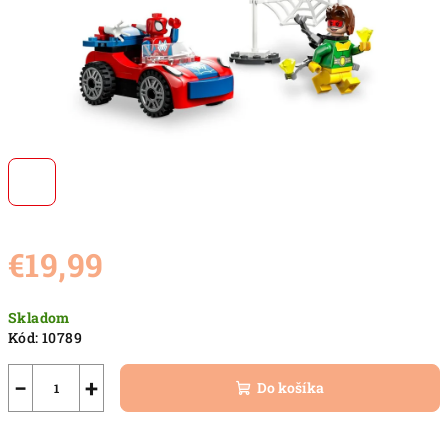
€19,99
Jednotková
Skladom
cena:
Kód:
10789
−
+
Do košíka