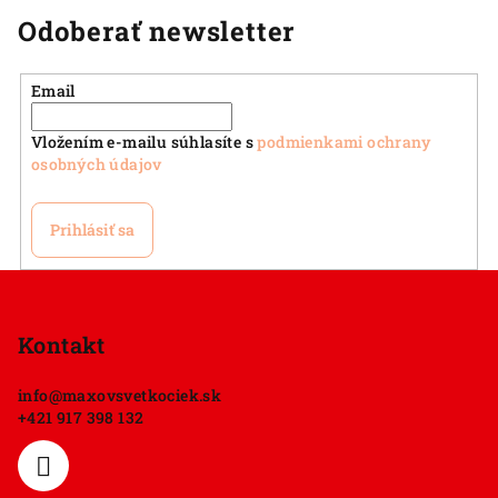
Odoberať newsletter
Email
Vložením e-mailu súhlasíte s
podmienkami ochrany
osobných údajov
Prihlásiť sa
Z
á
p
Kontakt
ä
info
@
maxovsvetkociek.sk
t
+421 917 398 132
i
e