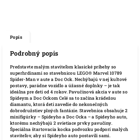
Popis
Podrobný popis
Predstavte malým staviteľom klasické príbehy so
superhrdinami so stavebnicou LEGO® Marvel 10789
Spider-Man v aute a Doc Ock. Nechýbajú v nej kultové
postavy, parádne vozidlo a úžasné doplnky – je tak
ideálna pre deti od 4 rokov. Pavučinová akcia v aute so
Spideym a Doc Ockom Celé sa to začína krádežou
diamantu, ktorá deti zavedie do nekonečných
dobrodružstiev plných fantázie. Stavebnica obsahuje 2
minifigúrky – Spideyho a Doc Ocka – a Spideyho auto,
ktorému nechýbajú 2 svietiace prvky pavučiny.
Špeciálna štartovacia kocka podvozku podporí malých
staviteľov, aby si Spideyho auto postavili sami.