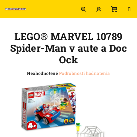
Prejsť
na
obsah
Nákup
Hľadať
Prihlásenie
LEGO® MARVEL 10789
košík
Spider-Man v aute a Doc
Ock
Priemerné
Neohodnotené
Podrobnosti hodnotenia
hodnotenie
produktu
je
0,0
z
5
hviezdičiek.