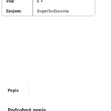
Vek
:
6 +
Záujem
:
Superhrdinovia
Popis
Podrobný popis