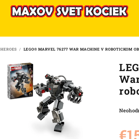
 HEROES
/
LEGO® MARVEL 76277 WAR MACHINE V ROBOTICKOM O
LEG
War
rob
Priemer
Neohod
hodnote
produkt
€1
je