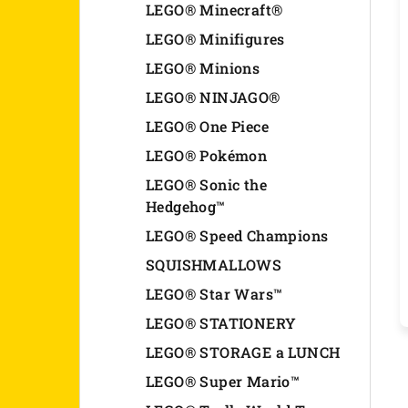
LEGO® Minecraft®
LEGO® Minifigures
LEGO® Minions
LEGO® NINJAGO®
LEGO® One Piece
LEGO® Pokémon
LEGO® Sonic the
Hedgehog™
LEGO® Speed Champions
SQUISHMALLOWS
LEGO® Star Wars™
LEGO® STATIONERY
LEGO® STORAGE a LUNCH
LEGO® Super Mario™