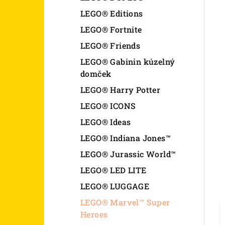
LEGO® Editions
LEGO® Fortnite
LEGO® Friends
LEGO® Gabinin kúzelný
domček
LEGO® Harry Potter
LEGO® ICONS
LEGO® Ideas
LEGO® Indiana Jones™
LEGO® Jurassic World™
LEGO® LED LITE
LEGO® LUGGAGE
LEGO® Marvel™ Super
Heroes