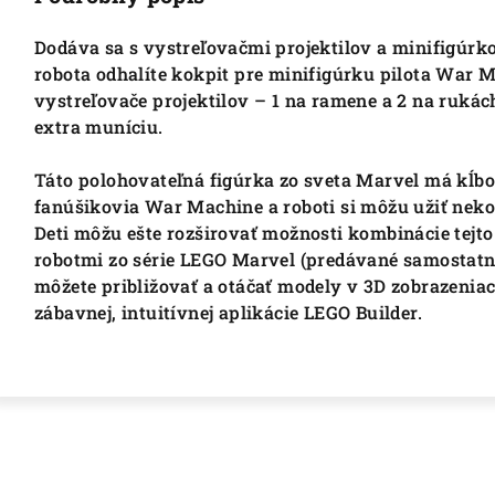
Dodáva sa s vystreľovačmi projektilov a minifigúrk
robota odhalíte kokpit pre minifigúrku pilota War M
vystreľovače projektilov – 1 na ramene a 2 na rukách
extra muníciu.
Táto polohovateľná figúrka zo sveta Marvel má kĺbo
fanúšikovia War Machine a roboti si môžu užiť neko
Deti môžu ešte rozširovať možnosti kombinácie tejto
robotmi zo série LEGO Marvel (predávané samostatne
môžete približovať a otáčať modely v 3D zobrazenia
zábavnej, intuitívnej aplikácie LEGO Builder.