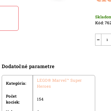
0,0
z
Jednot
5
cena:
Sklado
hviezdič
Kód:
76
−
Dodatočné parametre
LEGO® Marvel™ Super
Kategória
:
Heroes
Počet
154
kociek
: