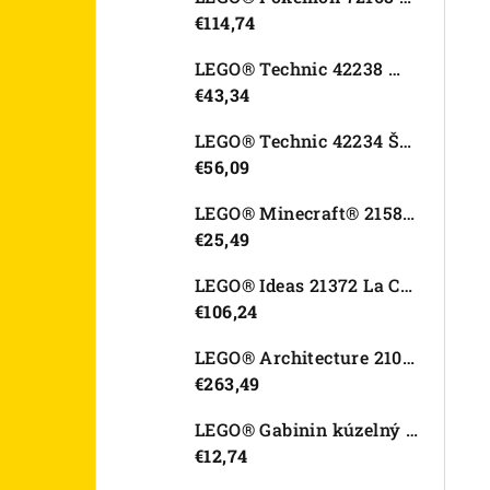
€114,74
LEGO® Technic 42238 Motorka Ducati Desmo450 MX Factory
€43,34
LEGO® Technic 42234 Športové auto Dodge Viper GTS-R
€56,09
LEGO® Minecraft® 21582 Kurací džokej
€25,49
LEGO® Ideas 21372 La Catrina
€106,24
LEGO® Architecture 21067 Tower Bridge
€263,49
LEGO® Gabinin kúzelný domček 11212 Záhradný domček Víly mačičky
€12,74