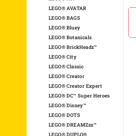
n
LEGO® AVATAR
LEGO® BAGS
e
LEGO® Bluey
l
LEGO® Botanicals
LEGO® BrickHeadz™
LEGO® City
LEGO® Classic
LEGO® Creator
LEGO® Creator Expert
LEGO® DC™ Super Heroes
LEGO® Disney™
LEGO® DOTS
LEGO® DREAMZzz™
LEGO® DUPLO®