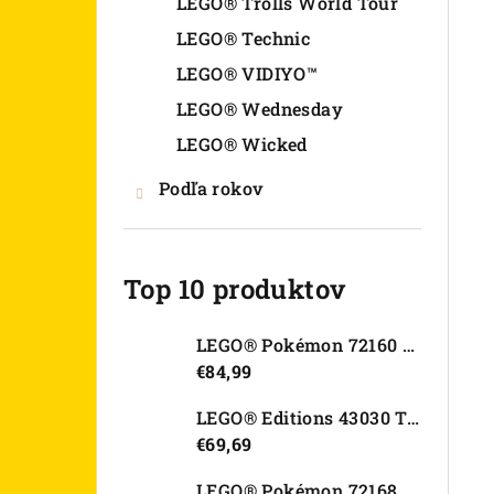
LEGO® Trolls World Tour
LEGO® Technic
LEGO® VIDIYO™
LEGO® Wednesday
LEGO® Wicked
Podľa rokov
Top 10 produktov
LEGO® Pokémon 72160 Arcanine
€84,99
LEGO® Editions 43030 Tajná skrýša Olivie Rodrigo
€69,69
LEGO® Pokémon 72168 Rayquaza