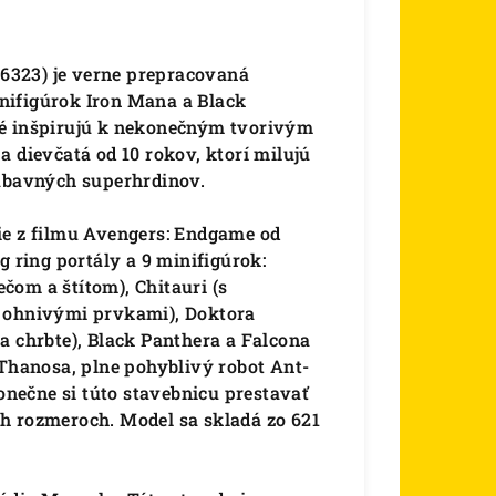
6323) je verne prepracovaná
nifigúrok Iron Mana a Black
ré inšpirujú k nekonečným tvorivým
a dievčatá od 10 rokov, ktorí milujú
zábavných superhrdinov.
ie z filmu Avengers: Endgame od
g ring portály a 9 minifigúrok:
čom a štítom), Chitauri (s
s ohnivými prvkami), Doktora
a chrbte), Black Panthera a Falcona
 Thanosa, plne pohyblivý robot Ant-
nečne si túto stavebnicu prestavať
h rozmeroch. Model sa skladá zo 621