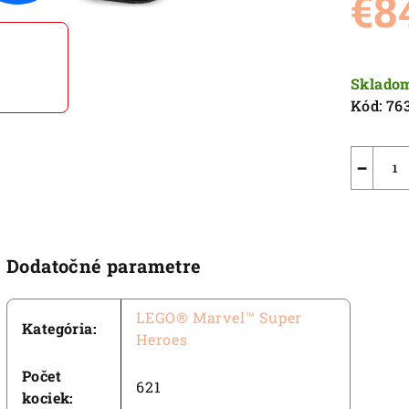
€8
5,0
z
5
Jednot
hviezdič
cena:
Sklado
Kód:
76
−
Dodatočné parametre
LEGO® Marvel™ Super
Kategória
:
Heroes
Počet
621
kociek
: