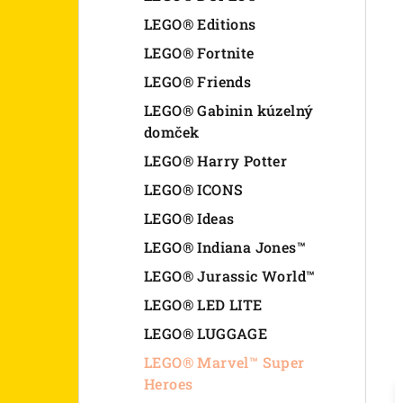
LEGO® Editions
LEGO® Fortnite
LEGO® Friends
LEGO® Gabinin kúzelný
domček
LEGO® Harry Potter
LEGO® ICONS
LEGO® Ideas
LEGO® Indiana Jones™
LEGO® Jurassic World™
LEGO® LED LITE
LEGO® LUGGAGE
LEGO® Marvel™ Super
Heroes