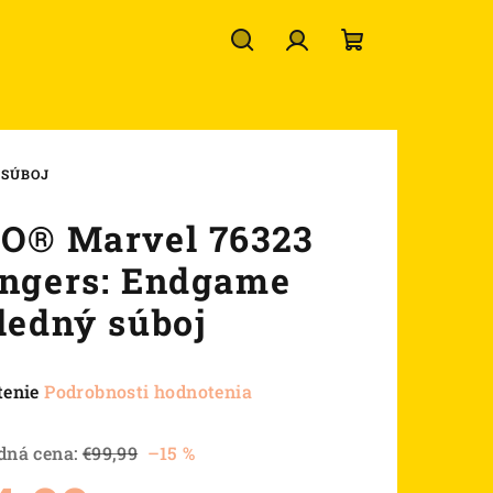
Hľadať
Prihlásenie
Nákupný
košík
 SÚBOJ
O® Marvel 76323
ngers: Endgame
ledný súboj
né
tenie
Podrobnosti hodnotenia
nie
u
dná cena:
€99,99
–15 %