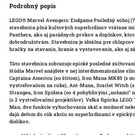
Podrobný popis
LEGO® Marvel Avengers: Endgame Posledný súboj (7
stavebnica plná kultových superhrdinov vrátane mi
Panthera, ako aj parádnych prvkov a doplnkov, kto
dobrodružstvám. Stavebnica je ideálna pre chlapcov 
hračky na stavanie, hranie a vystavovanie, ako aj 
Táto stavebnica zobrazuje epické posledné zúčtovan
štúdia Marvel anájdete v nej interdimenzionálne slin
Captaina Americu (so štítom), Iron Mana MK85 (s me
vystreľovačom na ruke), Ant-Mana, Scarlet Witch (
Strangea, Iron Spidera (so 4 pohyblivými „nohami“ n
(s 2 vystreľovačmi projektilov). Veľká figúrka LEGO
Man, dve funkcie vybuchovania skál a možnosť neko
dajú deťom do rúk akciu so superhrdinami v epickýc
dielikov.