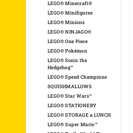
LEGO® Minecraft®
LEGO® Minifigures
LEGO® Minions
LEGO® NINJAGO®
LEGO® One Piece
LEGO® Pokémon
LEGO® Sonic the
Hedgehog™
LEGO® Speed Champions
SQUISHMALLOWS
LEGO® Star Wars™
LEGO® STATIONERY
LEGO® STORAGE a LUNCH
LEGO® Super Mario™