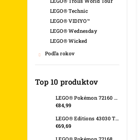
LEGO® Trolls World Tour
LEGO® Technic
LEGO® VIDIYO™
LEGO® Wednesday
LEGO® Wicked
Podľa rokov
Top 10 produktov
LEGO® Pokémon 72160 Arcanine
€84,99
LEGO® Editions 43030 Tajná skrýša Olivie Rodrigo
€69,69
LEGO® Pokémon 72168 Rayquaza