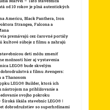
údia Marvel – Táto stavebnica
tá od 10 rokov je plná autentických
a Americu, Black Panthera, Iron
Doktora Strangea, Falcona a
-Mana
ovia premávajú cez čarovné portály
jú kultové súboje z filmu a zahrajú
u stavebnicou deti môžu zmeniť
zne možnosti hier aj vystavenia
ebnica LEGO® bude skvelým
 dobrodružstvá z filmu Avengers:
m a Thanosom
appku LEGO® Builder, ktorá ich
 nástrojom na približovanie a
sledovanie svojho pokroku
 Široká škála stavebníc LEGO® ǀ
et dobrodružstiev so superhrdinami