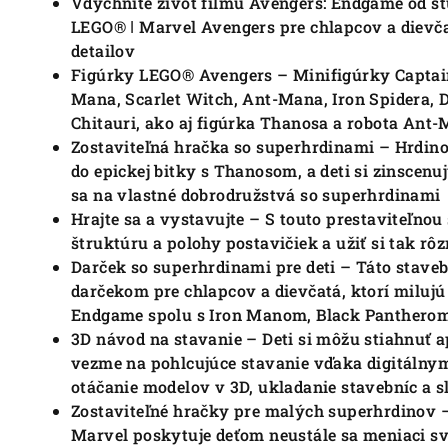
Vdýchnite život filmu Avengers: Endgame od št
LEGO® ǀ Marvel Avengers pre chlapcov a dievča
detailov
Figúrky LEGO® Avengers – Minifigúrky Captain
Mana, Scarlet Witch, Ant-Mana, Iron Spidera, 
Chitauri, ako aj figúrka Thanosa a robota Ant
Zostaviteľná hračka so superhrdinami – Hrdin
do epickej bitky s Thanosom, a deti si zinscenu
sa na vlastné dobrodružstvá so superhrdinami
Hrajte sa a vystavujte – S touto prestaviteľno
štruktúru a polohy postavičiek a užiť si tak rô
Darček so superhrdinami pre deti – Táto stav
darčekom pre chlapcov a dievčatá, ktorí milujú
Endgame spolu s Iron Manom, Black Panthero
3D návod na stavanie – Deti si môžu stiahnuť 
vezme na pohlcujúce stavanie vďaka digitálnym
otáčanie modelov v 3D, ukladanie stavebníc a 
Zostaviteľné hračky pre malých superhrdinov –
Marvel poskytuje deťom neustále sa meniaci sv