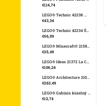
€114,74
LEGO® Technic 42238 Motorka Ducati Desmo450 MX Factory
€43,34
LEGO® Technic 42234 Športové auto Dodge Viper GTS-R
€56,09
LEGO® Minecraft® 21582 Kurací džokej
€25,49
LEGO® Ideas 21372 La Catrina
€106,24
LEGO® Architecture 21067 Tower Bridge
€263,49
LEGO® Gabinin kúzelný domček 11212 Záhradný domček Víly mačičky
€12,74