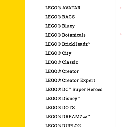
n
LEGO® AVATAR
LEGO® BAGS
e
LEGO® Bluey
l
LEGO® Botanicals
LEGO® BrickHeadz™
LEGO® City
LEGO® Classic
LEGO® Creator
LEGO® Creator Expert
LEGO® DC™ Super Heroes
LEGO® Disney™
LEGO® DOTS
LEGO® DREAMZzz™
LEGO® DUPLO®