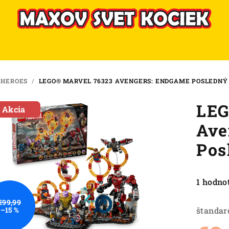
 HEROES
/
LEGO® MARVEL 76323 AVENGERS: ENDGAME POSLEDNÝ
LEG
Akcia
Ave
Pos
Priemer
1 hodno
hodnote
€99,99
produkt
štandar
–15 %
je