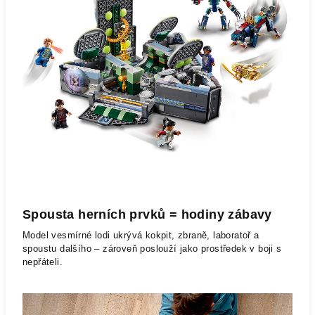
Spousta herních prvků = hodiny zábavy
Model vesmírné lodi ukrývá kokpit, zbraně, laboratoř a
spoustu dalšího – zároveň poslouží jako prostředek v boji s
nepřáteli.