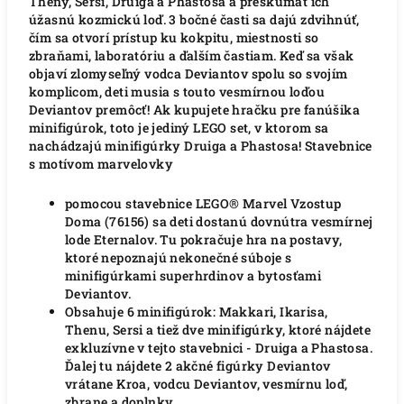
Theny, Sersi, Druiga a Phastosa a preskúmať ich
úžasnú kozmickú loď. 3 bočné časti sa dajú zdvihnúť,
čím sa otvorí prístup ku kokpitu, miestnosti so
zbraňami, laboratóriu a ďalším častiam. Keď sa však
objaví zlomyseľný vodca Deviantov spolu so svojím
komplicom, deti musia s touto vesmírnou loďou
Deviantov premôcť! Ak kupujete hračku pre fanúšika
minifigúrok, toto je jediný LEGO set, v ktorom sa
nachádzajú minifigúrky Druiga a Phastosa! Stavebnice
s motívom marvelovky
pomocou stavebnice LEGO® Marvel Vzostup
Doma (76156) sa deti dostanú dovnútra vesmírnej
lode Eternalov.
Tu pokračuje hra na postavy,
ktoré nepoznajú nekonečné súboje s
minifigúrkami superhrdinov a bytosťami
Deviantov.
Obsahuje 6 minifigúrok: Makkari, Ikarisa,
Thenu, Sersi a tiež dve minifigúrky, ktoré nájdete
exkluzívne v tejto stavebnici - Druiga a Phastosa.
Ďalej tu nájdete 2 akčné figúrky Deviantov
vrátane Kroa, vodcu Deviantov, vesmírnu loď,
zbrane a doplnky.