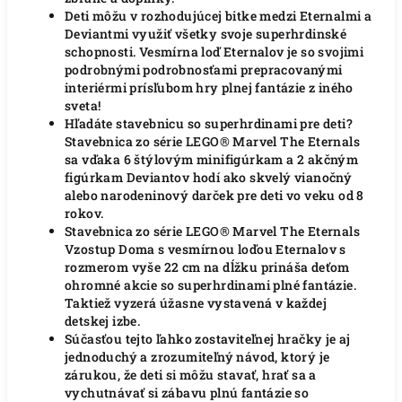
Deti môžu v rozhodujúcej bitke medzi Eternalmi a
Deviantmi využiť všetky svoje superhrdinské
schopnosti.
Vesmírna loď Eternalov je so svojimi
podrobnými podrobnosťami prepracovanými
interiérmi prísľubom hry plnej fantázie z iného
sveta!
Hľadáte stavebnicu so superhrdinami pre deti?
Stavebnica zo série LEGO® Marvel The Eternals
sa vďaka 6 štýlovým minifigúrkam a 2 akčným
figúrkam Deviantov hodí ako skvelý vianočný
alebo narodeninový darček pre deti vo veku od 8
rokov.
Stavebnica zo série LEGO® Marvel The Eternals
Vzostup Doma s vesmírnou loďou Eternalov s
rozmerom vyše 22 cm na dĺžku prináša deťom
ohromné akcie so superhrdinami plné fantázie.
Taktiež vyzerá úžasne vystavená v každej
detskej izbe.
Súčasťou tejto ľahko zostaviteľnej hračky je aj
jednoduchý a zrozumiteľný návod, ktorý je
zárukou, že deti si môžu stavať, hrať sa a
vychutnávať si zábavu plnú fantázie so