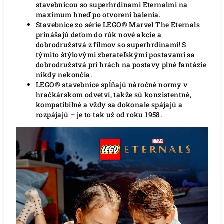
stavebnicou so superhrdinami Eternalmi na
maximum hneď po otvorení balenia.
Stavebnice zo série LEGO® Marvel The Eternals
prinášajú deťom do rúk nové akcie a
dobrodružstvá z filmov so superhrdinami! S
týmito štýlovými zberateľskými postavami sa
dobrodružstvá pri hrách na postavy plné fantázie
nikdy nekončia.
LEGO® stavebnice spĺňajú náročné normy v
hračkárskom odvetví, takže sú konzistentné,
kompatibilné a vždy sa dokonale spájajú a
rozpájajú – je to tak už od roku 1958.