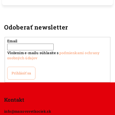
Odoberať newsletter
Email
Vložením e-mailu súhlasíte s
podmienkami ochrany
osobných údajov
Prihlásiť sa
Z
á
p
Kontakt
ä
info
@
maxovsvetkociek.sk
t