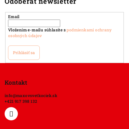
Odoberať newsletter
Email
Vložením e-mailu súhlasíte s
podmienkami ochrany
osobných údajov
Prihlásiť sa
Z
á
p
Kontakt
ä
info
@
maxovsvetkociek.sk
t
+421 917 398 132
i
e