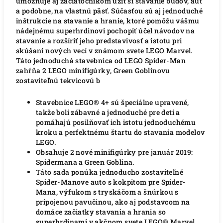
umožňuje aj začiatočníkom užiť si stavanie budov, áut
a podobne, na vlastnú päsť. Súčasťou sú aj jednoduché
inštrukcie na stavanie a hranie, ktoré pomôžu vášmu
nádejnému superhrdinovi pochopiť účel návodov na
stavanie a rozšíriť jeho predstavivosť a istotu pri
skúšaní nových vecí v známom svete LEGO Marvel.
Táto jednoduchá stavebnica od LEGO Spider-Man
zahŕňa 2 LEGO minifigúrky, Green Goblinovu
zostaviteľnú tekvicovú b
Stavebnice LEGO® 4+ sú špeciálne upravené,
takže boli zábavné a jednoduché pre deti a
pomáhajú posilňovať ich istotu jednoduchému
kroku a perfektnému štartu do stavania modelov
LEGO.
Obsahuje 2 nové minifigúrky pre január 2019:
Spidermana a Green Goblina.
Táto sada ponúka jednoducho zostaviteľné
Spider-Manove auto s kokpitom pre Spider-
Mana, výfukom s tryskáčom a šnúrkou s
pripojenou pavučinou, ako aj podstavcom na
domáce začiatky stavania a hrania so
superhrdinami v akčnom svete LEGO® Marvel.