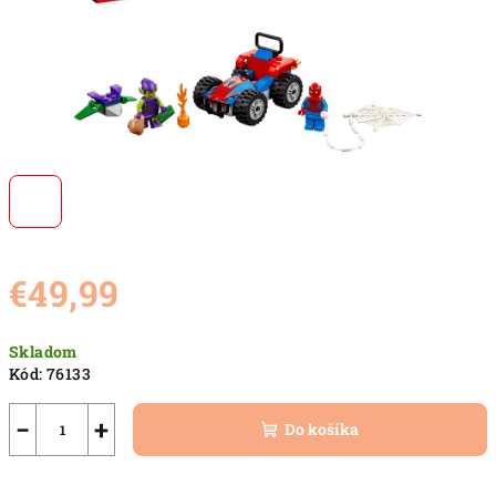
€49,99
Jednotková
Skladom
cena:
Kód:
76133
−
+
Do košíka