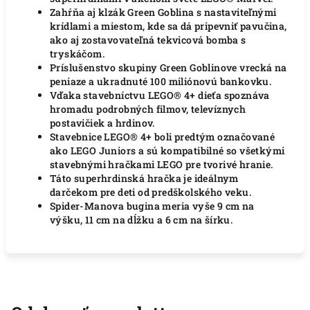
Zahŕňa aj klzák Green Goblina s nastaviteľnými
krídlami a miestom, kde sa dá pripevniť pavučina,
ako aj zostavovateľná tekvicová bomba s
tryskáčom.
Príslušenstvo skupiny Green Goblinove vrecká na
peniaze a ukradnuté 100 miliónovú bankovku.
Vďaka stavebníctvu LEGO® 4+ dieťa spoznáva
hromadu podrobných filmov, televíznych
postavičiek a hrdinov.
Stavebnice LEGO® 4+ boli predtým označované
ako LEGO Juniors a sú kompatibilné so všetkými
stavebnými hračkami LEGO pre tvorivé hranie.
Táto superhrdinská hračka je ideálnym
darčekom pre deti od predškolského veku.
Spider-Manova bugina meria vyše 9 cm na
výšku, 11 cm na dĺžku a 6 cm na šírku.