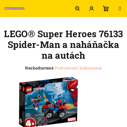
Prejsť
na
obsah
Nákup
Hľadať
Prihlásenie
LEGO® Super Heroes 76133
košík
Spider-Man a naháňačka
na autách
Priemerné
Neohodnotené
Podrobnosti hodnotenia
hodnotenie
produktu
je
0,0
z
5
hviezdičiek.