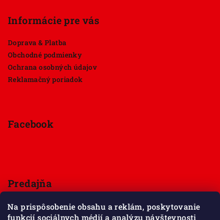
Informácie pre vás
Doprava & Platba
Obchodné podmienky
Ochrana osobných údajov
Reklamačný poriadok
Facebook
Predajňa
Štúrova 33, 949 01 Nitra
Na prispôsobenie obsahu a reklám, poskytovanie
Pondelok - Sobota 9:00 - 18:00
funkcií sociálnych médií a analýzu návštevnosti