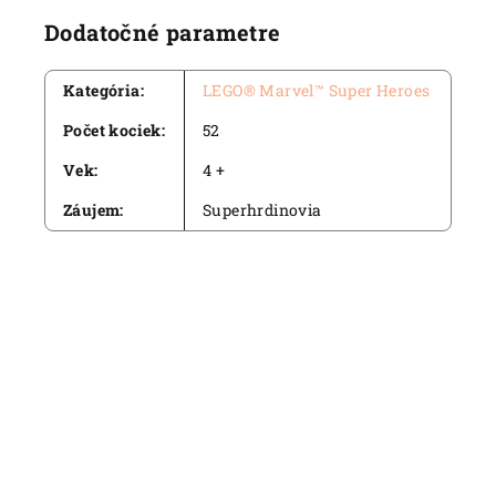
Dodatočné parametre
Kategória
:
LEGO® Marvel™ Super Heroes
Počet kociek
:
52
Vek
:
4 +
Záujem
:
Superhrdinovia