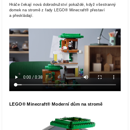
Hráče čekají nová dobrodružství pokaždé, když všestranný
domek na stromě z řady LEGO® Minecraft® přestaví
a přeskládají.
LEGO® Minecraft® Moderní dům na stromě