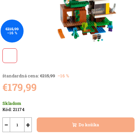
€215,99
–16 %
štandardná cena:
€215,99
–16 %
€179,99
Jednotková
Skladom
cena:
Kód:
21174
−
+
Do košíka