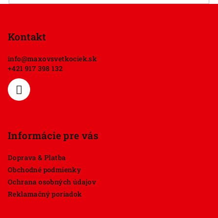
Z
á
p
Kontakt
ä
info
@
maxovsvetkociek.sk
t
+421 917 398 132
i
e
Informácie pre vás
Doprava & Platba
Obchodné podmienky
Ochrana osobných údajov
Reklamačný poriadok