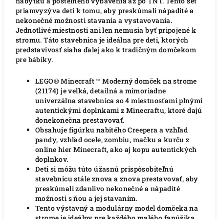
nábytku a posteľného vybavenia až po TNT. Tento set
priamvyzýva deti k tomu, aby preskúmali nápadité a
nekonečné možnosti stavania a vystavovania.
Jednotlivé miestnosti ani len nemusia byť pripojené k
stromu. Táto stavebnica je ideálna pre deti, ktorých
predstavivosť siaha ďalej ako k tradičným domčekom
pre bábiky.
LEGO® Minecraft ™ Moderný domček na strome
(21174) je veľká, detailná a mimoriadne
univerzálna stavebnica so 4 miestnosťami plnými
autentickými doplnkami z Minecraftu, ktoré dajú
donekonečna prestavovať.
Obsahuje figúrku nabitého Creepera a vzhľad
pandy, vzhľad ocele, zombiu, mačku a kurču z
online hier Minecraft, ako aj kopu autentických
doplnkov.
Deti si môžu túto úžasnú prispôsobiteľnú
stavebnicu stále znova a znova prestavovať, aby
preskúmali zdanlivo nekonečné a nápadité
možnosti s ňou a jej stavaním.
Tento výstavný a modulárny model domčeka na
strome je ideálny pre každého malého fanúšika