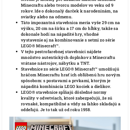
Minecraftu alebo tvorcu modelov vo veku od 9
rokov.
Ide o dokonalý darček k narodeninám, na
sviatky alebo na odmenu.
Táto impozantná stavebnica meria vyše 29 cm na
výšku, 20 cm na šírku a 17 cm do hĺbky, takže sa
dokonale hodí na nápadité hry, vhodné
vystavenie aj na kombinovanie s setmi zo série
LEGO® Minecraft™.
V tejto pestrofarebnej stavebnici nájdete
množstvo autentických doplnkov z Minecraftu
vrátane nástrojov, nábytku a TNT.
Stavebnice zo série LEGO® Minecraft™ umožňujú
hráčom Minecraftu hrať ich obľúbenú hru novým
spôsobom: s postavami a prvkami, ktorým je
nápaditá kombinácia LEGO kociek a dielikov.
LEGO® stavebnice spĺňajú dôsledné normy
kvality v odvetviach, ktoré zabezpečujú, že sú
rovnaké, kompatibilné a vždy sa ľahko skladajú a
oddeľujú.
Je to tak už od roku 1958.