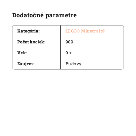
Dodatočné parametre
Kategória
:
LEGO® Minecraft®
Počet kociek
:
909
Vek
:
9 +
Záujem
:
Budovy