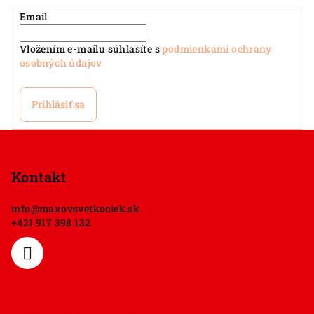
Email
Vložením e-mailu súhlasíte s
podmienkami ochrany
osobných údajov
Prihlásiť sa
Z
á
p
Kontakt
ä
info
@
maxovsvetkociek.sk
t
+421 917 398 132
i
e