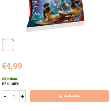
€4,99
Jednotková
Skladom
cena:
Kód:
10591
−
+
Do košíka