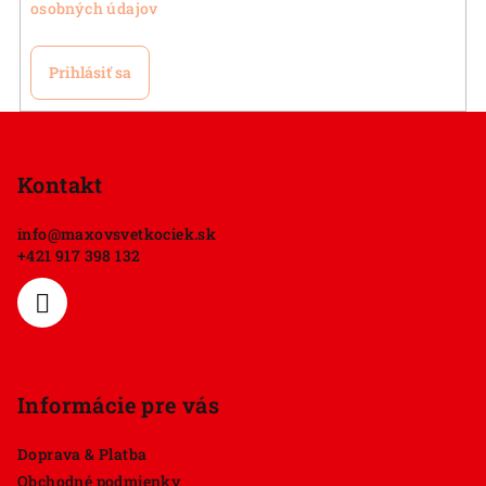
osobných údajov
Prihlásiť sa
Z
á
p
Kontakt
ä
info
@
maxovsvetkociek.sk
t
+421 917 398 132
i
e
Informácie pre vás
Doprava & Platba
Obchodné podmienky