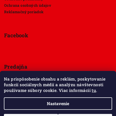
Ochrana osobných údajov
Reklamačný poriadok
Facebook
Predajňa
Štúrova 33, 949 01 Nitra
Na prispôsobenie obsahu a reklám, poskytovanie
Pondelok - Sobota 9:00 - 18:00
funkcií sociálnych médií a analýzu návštevnosti
Nedeľa - zatvorené
používame súbory cookie. Viac informácií
tu
.
Zobraziť mapu
Nastavenie
Copyright 2026
Maxov svet kociek
. Všetky práva
vyhradené.
Upraviť nastavenie cookies