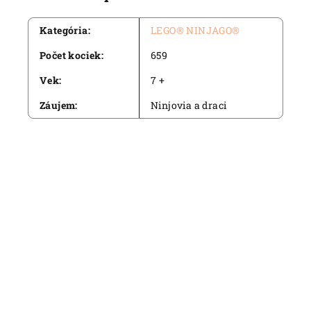
Kategória
:
LEGO® NINJAGO®
Počet kociek
:
659
Vek
:
7 +
Záujem
:
Ninjovia a draci