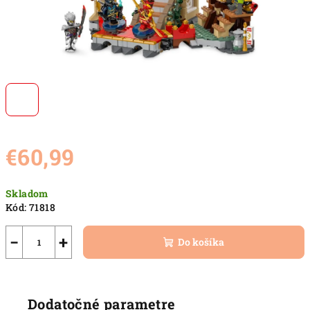
€60,99
Jednotková
Skladom
cena:
Kód:
71818
−
+
Do košíka
Dodatočné parametre