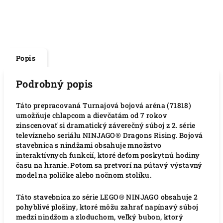
Popis
Podrobný popis
Táto prepracovaná Turnajová bojová aréna (71818)
umožňuje chlapcom a dievčatám od 7 rokov
zinscenovať si dramatický záverečný súboj z 2. série
televízneho seriálu NINJAGO® Dragons Rising. Bojová
stavebnica s nindžami obsahuje množstvo
interaktívnych funkcií, ktoré deťom poskytnú hodiny
času na hranie. Potom sa pretvorí na pútavý výstavný
model na poličke alebo nočnom stolíku.
Táto stavebnica zo série LEGO® NINJAGO obsahuje 2
pohyblivé plošiny, ktoré môžu zahrať napínavý súboj
medzi nindžom a zloduchom, veľký bubon, ktorý