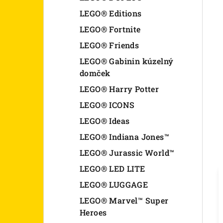
LEGO® Editions
LEGO® Fortnite
LEGO® Friends
LEGO® Gabinin kúzelný
domček
LEGO® Harry Potter
LEGO® ICONS
LEGO® Ideas
LEGO® Indiana Jones™
LEGO® Jurassic World™
LEGO® LED LITE
LEGO® LUGGAGE
LEGO® Marvel™ Super
Heroes