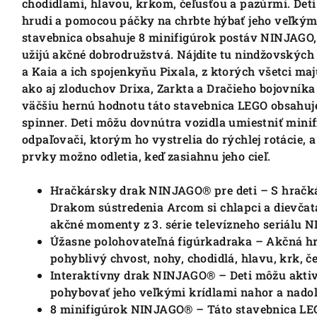
chodidlami, hlavou, krkom, čeľusťou a pazúrmi. Det
hrudi a pomocou páčky na chrbte hýbať jeho veľkými
stavebnica obsahuje 8 minifigúrok postáv NINJAGO,
užijú akčné dobrodružstvá. Nájdite tu nindžovských
a Kaia a ich spojenkyňu Pixala, z ktorých všetci ma
ako aj zloduchov Drixa, Zarkta a Dračieho bojovníka
väčšiu hernú hodnotu táto stavebnica LEGO obsahuje 
spinner. Deti môžu dovnútra vozidla umiestniť minifi
odpaľovači, ktorým ho vystrelia do rýchlej rotácie, 
prvky možno odletia, keď zasiahnu jeho cieľ.
Hračkársky drak NINJAGO® pre deti – S hra
Drakom sústredenia Arcom si chlapci a dievčat
akčné momenty z 3. série televízneho seriálu 
Úžasne polohovateľná figúrkadraka – Akčná h
pohyblivý chvost, nohy, chodidlá, hlavu, krk, č
Interaktívny drak NINJAGO® – Deti môžu aktiv
pohybovať jeho veľkými krídlami nahor a nado
8 minifigúrok NINJAGO® – Táto stavebnica LE