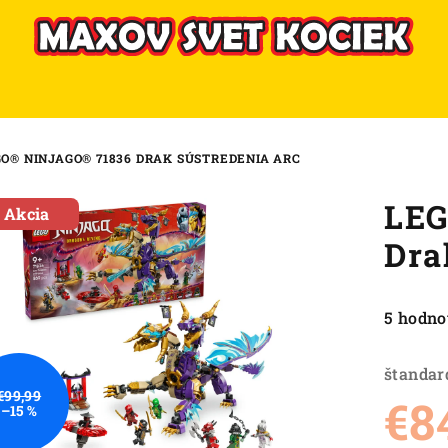
O® NINJAGO® 71836 DRAK SÚSTREDENIA ARC
LEG
Akcia
Dra
Priemer
5 hodno
hodnote
produkt
štandar
je
€99,99
€8
–15 %
4,8
z