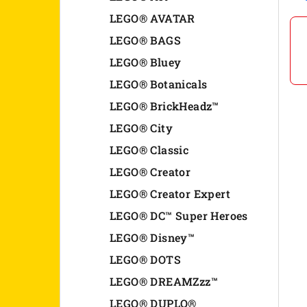
n
LEGO® AVATAR
LEGO® BAGS
e
LEGO® Bluey
l
LEGO® Botanicals
LEGO® BrickHeadz™
LEGO® City
LEGO® Classic
LEGO® Creator
LEGO® Creator Expert
LEGO® DC™ Super Heroes
LEGO® Disney™
LEGO® DOTS
LEGO® DREAMZzz™
LEGO® DUPLO®