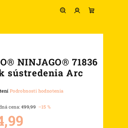
Hľadať
Prihlásenie
Nákupný
košík
O® NINJAGO® 71836
k sústredenia Arc
né
tení
Podrobnosti hodnotenia
nie
u
dná cena:
€99,99
–15 %
4,99