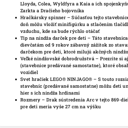
Lloyda, Colea, Wyldfyra a Kaia a ich spojenkyňu
Zarkta a Dračieho bojovníka
Hračkársky spinner – Súčasťou tejto stavebnice 
doň môžu vložiť minifigúrku a stlačením tlačidl
vzduchu, kde sa bude rýchlo otáčať
Tip na nindža darček pre deti – Táto stavebni
dievčatám od 9 rokov zábavný zážitok zo stava
darčekom pre deti, ktoré milujú akčných nindž
Veľké nindžovské dobrodružstvá – Prezrite si
(stavebnice predávané samostatne), ktoré obsa
vozidiel
Svet hračiek LEGO® NINJAGO® – S touto rozsi
stavebníc (predávané samostatne) môžu deti un
hier s ich nindža hrdinami
Rozmery – Drak sústredenia Arc v tejto 869-d
pre deti meria vyše 27 cm na výšku