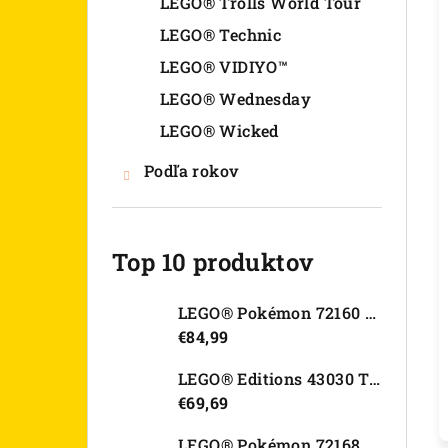
LEGO® Trolls World Tour
LEGO® Technic
LEGO® VIDIYO™
LEGO® Wednesday
LEGO® Wicked
Podľa rokov
Top 10 produktov
LEGO® Pokémon 72160 Arcanine
€84,99
LEGO® Editions 43030 Tajná skrýša Olivie Rodrigo
€69,69
LEGO® Pokémon 72168 Rayquaza