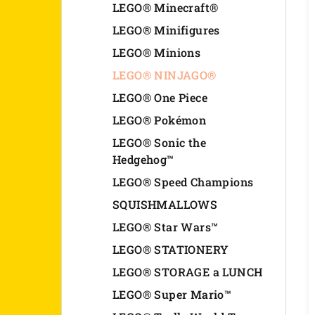
LEGO® Minecraft®
LEGO® Minifigures
LEGO® Minions
LEGO® NINJAGO®
LEGO® One Piece
LEGO® Pokémon
LEGO® Sonic the
Hedgehog™
LEGO® Speed Champions
SQUISHMALLOWS
LEGO® Star Wars™
LEGO® STATIONERY
LEGO® STORAGE a LUNCH
LEGO® Super Mario™