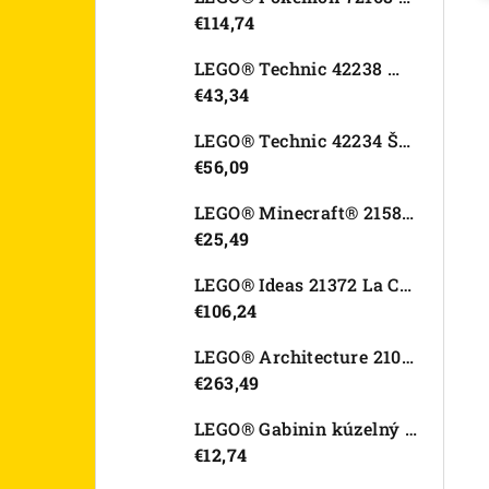
€114,74
LEGO® Technic 42238 Motorka Ducati Desmo450 MX Factory
€43,34
LEGO® Technic 42234 Športové auto Dodge Viper GTS-R
€56,09
LEGO® Minecraft® 21582 Kurací džokej
€25,49
LEGO® Ideas 21372 La Catrina
€106,24
LEGO® Architecture 21067 Tower Bridge
€263,49
LEGO® Gabinin kúzelný domček 11212 Záhradný domček Víly mačičky
€12,74