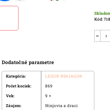
5
Jednot
hviezdič
cena:
Sklado
Kód:
71
−
Dodatočné parametre
Kategória
:
LEGO® NINJAGO®
Počet kociek
:
869
Vek
:
9 +
Záujem
:
Ninjovia a draci