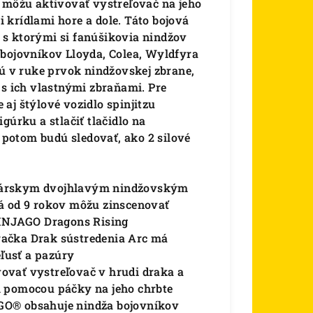
i môžu aktivovať vystreľovač na jeho
 krídlami hore a dole. Táto bojová
 s ktorými si fanúšikovia nindžov
 bojovníkov Lloyda, Colea, Wyldfyra
jú v ruke prvok nindžovskej zbrane,
 s ich vlastnými zbraňami. Pre
aj štýlové vozidlo spinjitzu
gúrku a stlačiť tlačidlo na
a potom budú sledovať, ako 2 silové
čkárskym dvojhlavým nindžovským
á od 9 rokov môžu zinscenovať
NINJAGO Dragons Rising
račka Drak sústredenia Arc má
eľusť a pazúry
ovať vystreľovač v hrudi draka a
l pomocou páčky na jeho chrbte
GO® obsahuje nindža bojovníkov