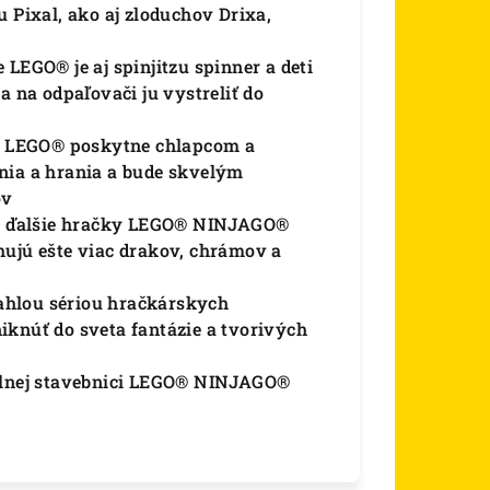
 Pixal, ako aj zloduchov Drixa,
LEGO® je aj spinjitzu spinner a deti
a na odpaľovači ju vystreliť do
ca LEGO® poskytne chlapcom a
nia a hrania a bude skvelým
ov
 aj ďalšie hračky LEGO® NINJAGO®
hujú ešte viac drakov, chrámov a
ahlou sériou hračkárskych
iknúť do sveta fantázie a tvorivých
ielnej stavebnici LEGO® NINJAGO®