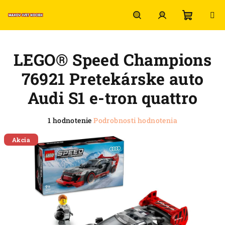
Prejsť
na
obsah
Nákup
Hľadať
Prihlásenie
LEGO® Speed Champions
košík
76921 Pretekárske auto
Audi S1 e-tron quattro
Priemerné
1 hodnotenie
Podrobnosti hodnotenia
hodnotenie
produktu
Akcia
je
5,0
z
5
hviezdičiek.