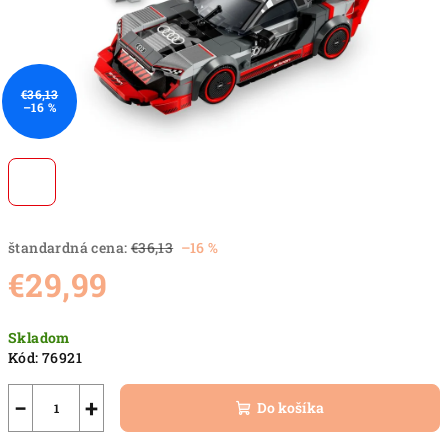
€36,13
–16 %
štandardná cena:
€36,13
–16 %
€29,99
Jednotková
Skladom
cena:
Kód:
76921
−
+
Do košíka