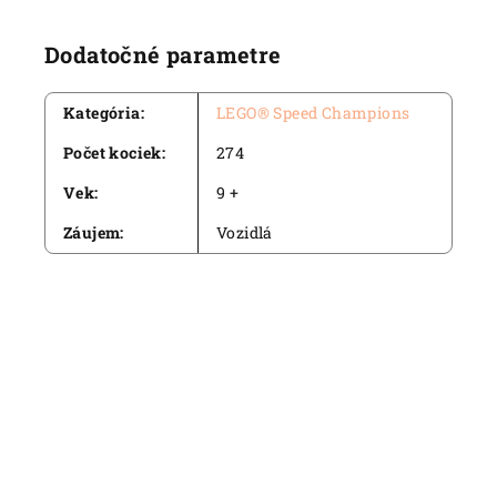
Dodatočné parametre
Kategória
:
LEGO® Speed Champions
Počet kociek
:
274
Vek
:
9 +
Záujem
:
Vozidlá