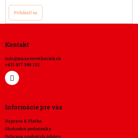
Prihlásiť sa
Z
á
p
Kontakt
ä
info
@
maxovsvetkociek.sk
t
+421 917 398 132
i
e
Informácie pre vás
Doprava & Platba
Obchodné podmienky
Ochrana osobných údajov