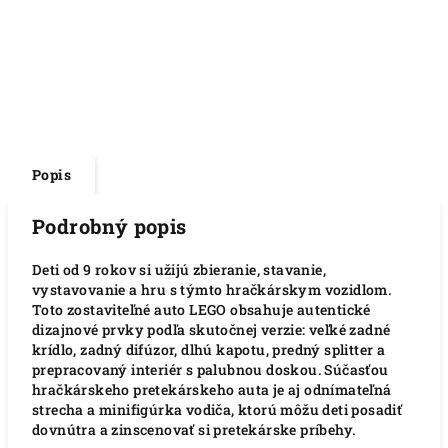
Popis
Podrobný popis
Deti od 9 rokov si užijú zbieranie, stavanie,
vystavovanie a hru s týmto hračkárskym vozidlom.
Toto zostaviteľné auto LEGO obsahuje autentické
dizajnové prvky podľa skutočnej verzie: veľké zadné
krídlo, zadný difúzor, dlhú kapotu, predný splitter a
prepracovaný interiér s palubnou doskou. Súčasťou
hračkárskeho pretekárskeho auta je aj odnímateľná
strecha a minifigúrka vodiča, ktorú môžu deti posadiť
dovnútra a zinscenovať si pretekárske príbehy.