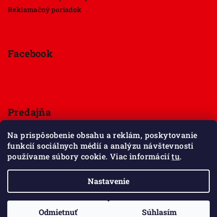
Reklamačný poriadok
Facebook
Predajňa
Štúrova 33, 949 01 Nitra
Na prispôsobenie obsahu a reklám, poskytovanie
Pondelok - Sobota 9:00 - 18:00
funkcií sociálnych médií a analýzu návštevnosti
Nedeľa - zatvorené
používame súbory cookie. Viac informácií
tu
.
Zobraziť mapu
Nastavenie
Copyright 2026
Maxov svet kociek
. Všetky práva
vyhradené.
Upraviť nastavenie cookies
Odmietnuť
Súhlasím