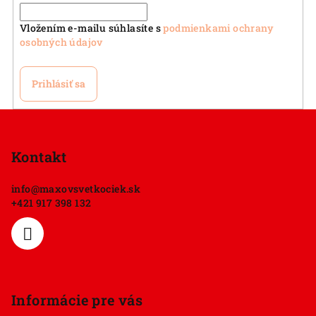
Vložením e-mailu súhlasíte s
podmienkami ochrany
osobných údajov
Prihlásiť sa
Z
á
p
Kontakt
ä
info
@
maxovsvetkociek.sk
t
+421 917 398 132
i
e
Informácie pre vás