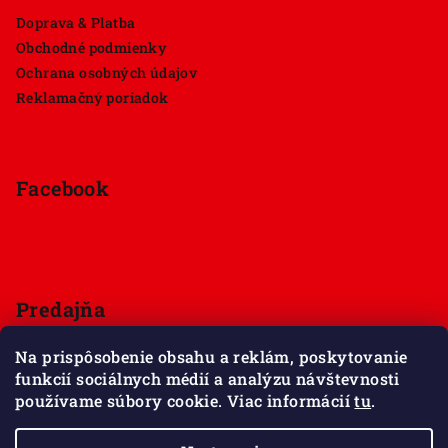
Doprava & Platba
Obchodné podmienky
Ochrana osobných údajov
Reklamačný poriadok
Facebook
Predajňa
Štúrova 33, 949 01 Nitra
Na prispôsobenie obsahu a reklám, poskytovanie
Pondelok - Sobota 9:00 - 18:00
funkcií sociálnych médií a analýzu návštevnosti
Nedeľa - zatvorené
používame súbory cookie. Viac informácií
tu
.
Zobraziť mapu