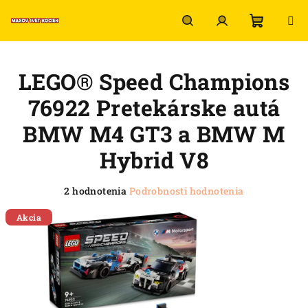
Prejsť
na
obsah
Nákup
Hľadať
Prihlásenie
LEGO® Speed Champions
košík
76922 Pretekárske autá
BMW M4 GT3 a BMW M
Hybrid V8
Priemerné
2 hodnotenia
Podrobnosti hodnotenia
hodnotenie
produktu
Akcia
je
4,5
z
5
hviezdičiek.