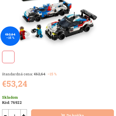
€62,64
–15 %
štandardná cena:
€62,64
–15 %
€53,24
Jednotková
Skladom
cena:
Kód:
76922
−
+
Do košíka