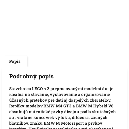
Popis
Podrobný popis
Stavebnica LEGO s 2 prepracovanými modelmi áut je
ideálna na stavanie, vystavovanie a organizovanie
úžasných pretekov pre deti aj dospelých zberateľov.
Repliky modelov BMW M4 GT3 a BMW M Hybrid V8
obsahujú autentické prvky dizajnu podľa skutočných
áut vrátane koncoviek výfuku, difúzora, zadných
blatníkov, znaku BMW M Motorsport a prvkov
interiéru. Hračkárske pretekárske autá sú vybavené