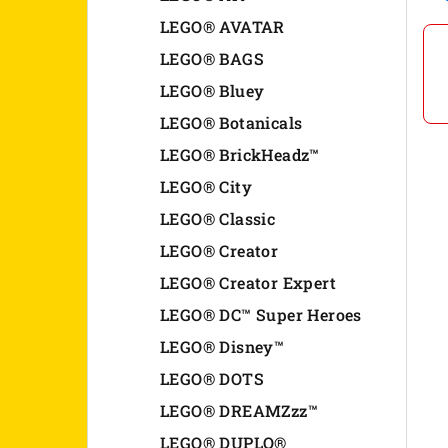
n
LEGO® AVATAR
LEGO® BAGS
e
LEGO® Bluey
l
LEGO® Botanicals
LEGO® BrickHeadz™
LEGO® City
LEGO® Classic
LEGO® Creator
LEGO® Creator Expert
LEGO® DC™ Super Heroes
LEGO® Disney™
LEGO® DOTS
LEGO® DREAMZzz™
LEGO® DUPLO®