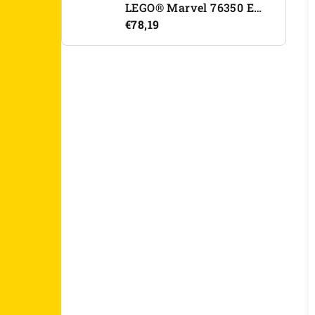
LEGO® Marvel 76350 Epický súboj: Spider-Man vs. Hulk
€78,19