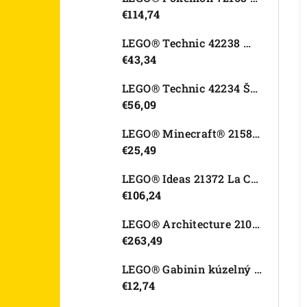
€114,74
LEGO® Technic 42238 Motorka Ducati Desmo450 MX Factory
€43,34
LEGO® Technic 42234 Športové auto Dodge Viper GTS-R
€56,09
LEGO® Minecraft® 21582 Kurací džokej
€25,49
LEGO® Ideas 21372 La Catrina
€106,24
LEGO® Architecture 21067 Tower Bridge
€263,49
LEGO® Gabinin kúzelný domček 11212 Záhradný domček Víly mačičky
€12,74