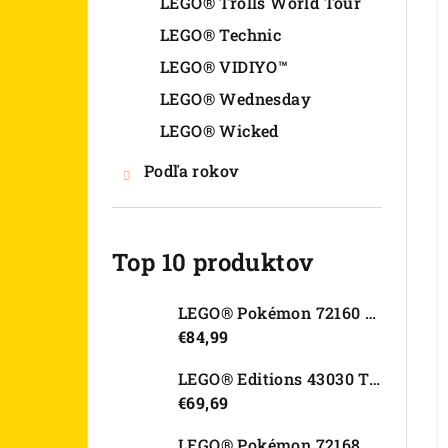
LEGO® Trolls World Tour
LEGO® Technic
LEGO® VIDIYO™
LEGO® Wednesday
LEGO® Wicked
Podľa rokov
Top 10 produktov
LEGO® Pokémon 72160 Arcanine
€84,99
LEGO® Editions 43030 Tajná skrýša Olivie Rodrigo
€69,69
LEGO® Pokémon 72168 Rayquaza