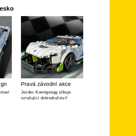
esko
ign
Pravá závodní akce
staví
Jezdec Koenigsegg slibuje
vzrušující dobrodružství!