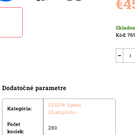
€4
0,0
z
5
Jednot
hviezdič
cena:
Sklado
Kód:
76
−
Dodatočné parametre
LEGO® Speed
Kategória
:
Champions
Počet
280
kociek
: