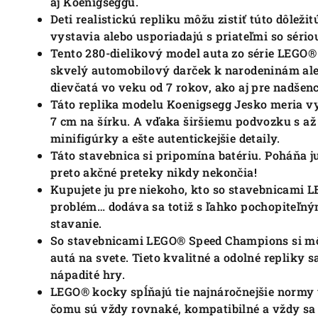
aj Koenigseggu.
Deti realistickú repliku môžu zistiť túto dôlež
vystavia alebo usporiadajú s priateľmi so sério
Tento 280-dielikový model auta zo série LEGO® Speed
skvelý automobilový darček k narodeninám alebo
dievčatá vo veku od 7 rokov, ako aj pre nadšen
Táto replika modelu Koenigsegg Jesko meria vy
7 cm na šírku.
A vďaka širšiemu podvozku s až
minifigúrky a ešte autentickejšie detaily.
Táto stavebnica si pripomína batériu.
Poháňa ju
preto akčné preteky nikdy nekončia!
Kupujete ju pre niekoho, kto so stavebnicami 
problém… dodáva sa totiž s ľahko pochopiteľ
stavanie.
So stavebnicami LEGO® Speed ​​​​Champions si mô
autá na svete.
Tieto kvalitné a odolné repliky s
nápadité hry.
LEGO® kocky spĺňajú tie najnáročnejšie normy 
čomu sú vždy rovnaké, kompatibilné a vždy sa 