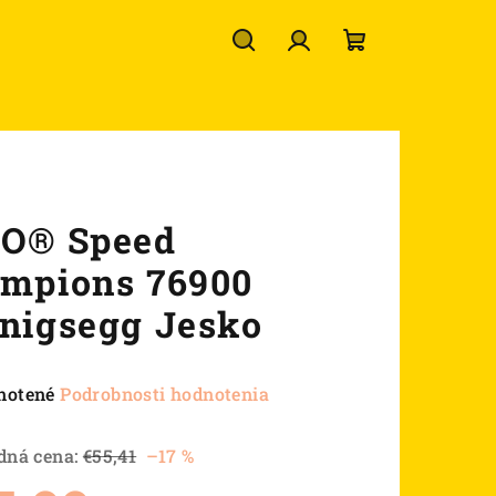
Hľadať
Prihlásenie
Nákupný
košík
O® Speed
mpions 76900
nigsegg Jesko
né
notené
Podrobnosti hodnotenia
nie
u
dná cena:
€55,41
–17 %