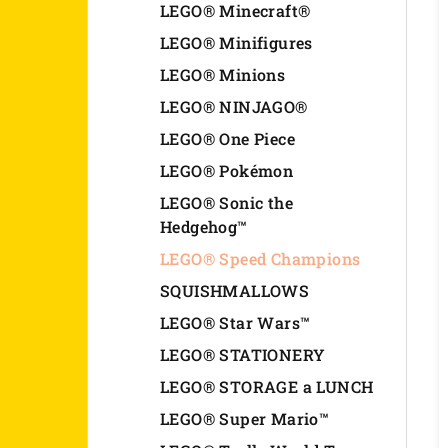
LEGO® Minecraft®
LEGO® Minifigures
LEGO® Minions
LEGO® NINJAGO®
LEGO® One Piece
LEGO® Pokémon
LEGO® Sonic the
Hedgehog™
LEGO® Speed Champions
SQUISHMALLOWS
LEGO® Star Wars™
LEGO® STATIONERY
LEGO® STORAGE a LUNCH
LEGO® Super Mario™