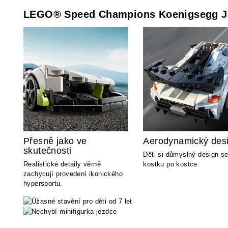
LEGO® Speed Champions Koenigsegg J
Přesně jako ve
Aerodynamický des
skutečnosti
Děti si důmyslný design se
Realistické detaily věrně
kostku po kostce.
zachycují provedení ikonického
hypersportu.