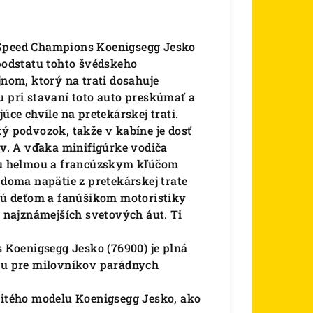
 Speed Champions Koenigsegg Jesko
 podstatu tohto švédskeho
om, ktorý na trati dosahuje
u pri stavaní toto auto preskúmať a
úce chvíle na pretekárskej trati.
ký podvozok, takže v kabíne je dosť
ov. A vďaka minifigúrke vodiča
u helmou a francúzskym kľúčom
 doma napätie z pretekárskej trate
ú deťom a fanúšikom motoristiky
a najznámejších svetových áut. Ti
ons Koenigsegg Jesko (76900) je plná
cu pre milovníkov parádnych
žitého modelu Koenigsegg Jesko, ako