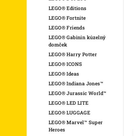
LEGO® Editions
LEGO® Fortnite
LEGO® Friends
LEGO® Gabinin kúzelný
domček
LEGO® Harry Potter
LEGO® ICONS
LEGO® Ideas
LEGO® Indiana Jones™
LEGO® Jurassic World™
LEGO® LED LITE
LEGO® LUGGAGE
LEGO® Marvel™ Super
Heroes