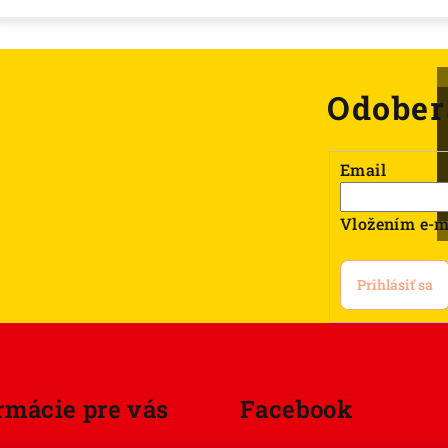
Odober
Email
Vložením e-m
Prihlásiť sa
rmácie pre vás
Facebook