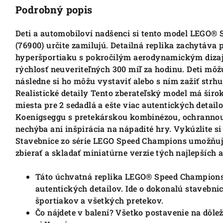
Podrobný popis
Deti a automobiloví nadšenci si tento model LEGO®
(76900) určite zamilujú. Detailná replika zachytáva
hyperšportiaku s pokročilým aerodynamickým dizajn
rýchlosť neuveriteľných 300 míľ za hodinu. Deti môž
následne si ho môžu vystaviť alebo s ním zažiť strhuj
Realistické detaily Tento zberateľský model má širo
miesta pre 2 sedadlá a ešte viac autentických detail
Koenigseggu s pretekárskou kombinézou, ochranno
nechýba ani inšpirácia na nápadité hry. Vykúzlite si
Stavebnice zo série LEGO Speed Champions umožňuj
zbierať a skladať miniatúrne verzie tých najlepších 
Táto úchvatná replika LEGO® Speed ​​​​​​​​​​Champi
autentických detailov.
Ide o dokonalú stavebni
športiakov a všetkých pretekov.
Čo nájdete v balení?
Všetko postavenie na dôle