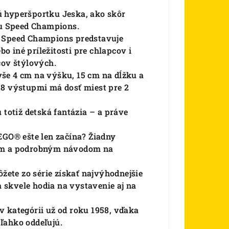
itú hyperšportku Jeska, ako skôr
u Speed ​​Champions.
 ​​​​​​​​​​​Champions predstavuje
 iné príležitosti pre chlapcov i
cov štýlových.
še 4 cm na výšku, 15 cm na dĺžku a
 8 výstupmi má dosť miest pre 2
 totiž detská fantázia – a práve
LEGO® ešte len začína?
Žiadny
ným a podrobným návodom na
žete zo série získať najvýhodnejšie
a skvele hodia na vystavenie aj na
v kategórii už od roku 1958, vďaka
ľahko oddeľujú.