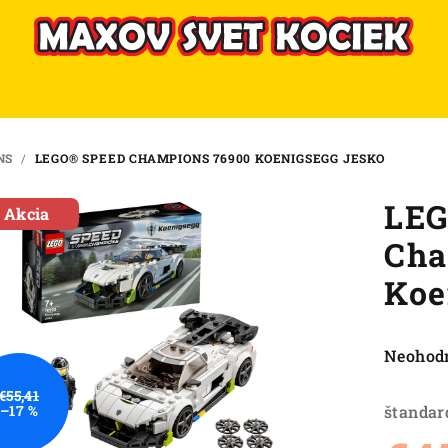
NS
/
LEGO® SPEED CHAMPIONS 76900 KOENIGSEGG JESKO
LEG
Akcia
Cha
Koe
Priemer
Neohod
hodnote
€55,41
produkt
štandar
–17 %
je