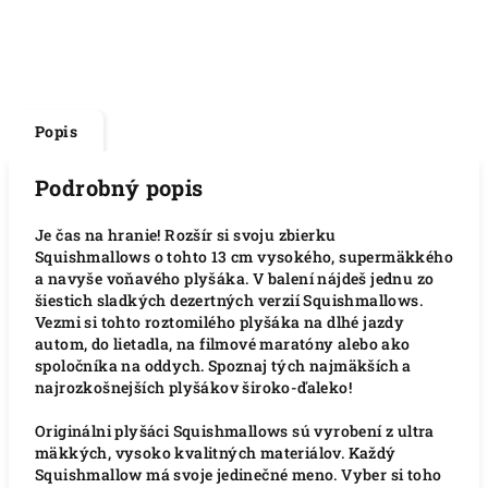
Popis
Podrobný popis
Je čas na hranie! Rozšír si svoju zbierku
Squishmallows o tohto 13 cm vysokého, supermäkkého
a navyše voňavého plyšáka. V balení nájdeš jednu zo
šiestich sladkých dezertných verzií Squishmallows.
Vezmi si tohto roztomilého plyšáka na dlhé jazdy
autom, do lietadla, na filmové maratóny alebo ako
spoločníka na oddych. Spoznaj tých najmäkších a
najrozkošnejších plyšákov široko-ďaleko!
Originálni plyšáci Squishmallows sú vyrobení z ultra
mäkkých, vysoko kvalitných materiálov. Každý
Squishmallow má svoje jedinečné meno. Vyber si toho