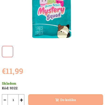
€11,99
Jednotková
Skladom
cena:
Kód:
9322
−
+
Do košíka