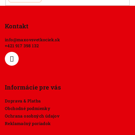
Z
á
p
Kontakt
ä
info
@
maxovsvetkociek.sk
t
+421 917 398 132
i
e
Informácie pre vás
Doprava & Platba
Obchodné podmienky
Ochrana osobných údajov
Reklamačný poriadok