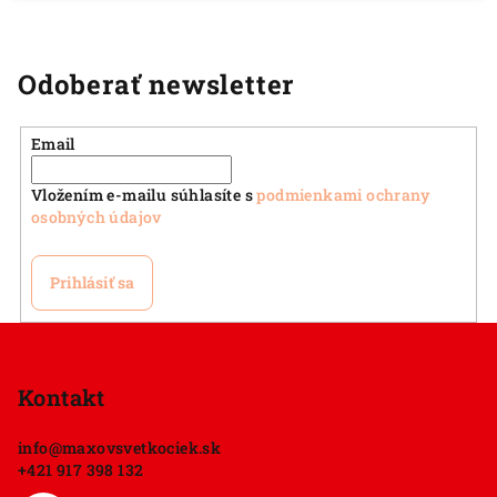
Odoberať newsletter
Email
Vložením e-mailu súhlasíte s
podmienkami ochrany
osobných údajov
Prihlásiť sa
Z
á
p
Kontakt
ä
info
@
maxovsvetkociek.sk
t
+421 917 398 132
i