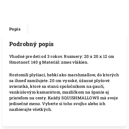
Popis
Podrobný popis
Vhodné pre deti od 3 rokov. Rozmery: 20 x 20 x 12 cm
Hmotnosť: 140 g Materiál: zmes vlákien.
Roztomilí plyšiaci, hebkí ako marshmallow, do ktorých
sa ihneď zamilujete.
20 cm vysoké, úžasné plyšové
zvieratká, ktoré sa stanú spoločníkom na gauči,
vankúšovým kamarátom, mazlíčkom na španie aj
priateľom na cesty.
Každý SQUISHMALLOWS má svoje
jedinečné meno.
Vyberte si toho svojho alebo ich
nazbierajte všetkých.