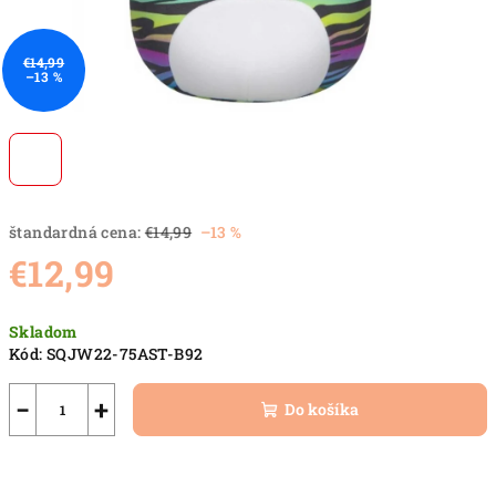
€14,99
–13 %
štandardná cena:
€14,99
–13 %
€12,99
Jednotková
Skladom
cena:
Kód:
SQJW22-75AST-B92
−
+
Do košíka