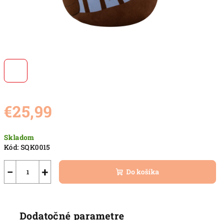
€25,99
Jednotková
Skladom
cena:
Kód:
SQK0015
−
+
Do košíka
Dodatočné parametre