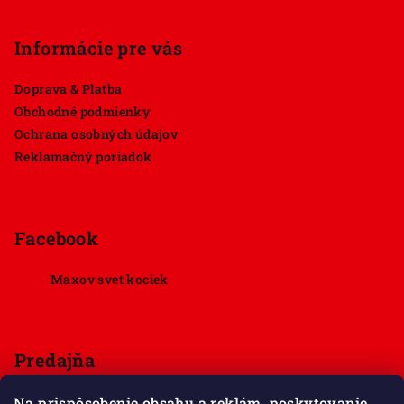
Informácie pre vás
Doprava & Platba
Obchodné podmienky
Ochrana osobných údajov
Reklamačný poriadok
Facebook
Maxov svet kociek
Predajňa
Štúrova 33, 949 01 Nitra
Na prispôsobenie obsahu a reklám, poskytovanie