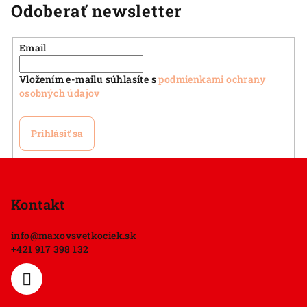
Odoberať newsletter
Email
Vložením e-mailu súhlasíte s
podmienkami ochrany
osobných údajov
Prihlásiť sa
Z
á
p
Kontakt
ä
info
@
maxovsvetkociek.sk
t
+421 917 398 132
i
e