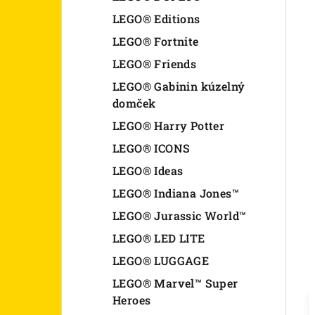
LEGO® Editions
LEGO® Fortnite
LEGO® Friends
LEGO® Gabinin kúzelný
domček
LEGO® Harry Potter
LEGO® ICONS
LEGO® Ideas
LEGO® Indiana Jones™
LEGO® Jurassic World™
LEGO® LED LITE
LEGO® LUGGAGE
LEGO® Marvel™ Super
Heroes