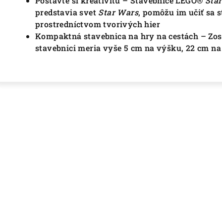
Postavte si kreativitu – Stavebnice LEGO®
Sta
predstavia svet
Star Wars
, pomôžu im učiť sa s
prostredníctvom tvorivých hier
Kompaktná stavebnica na hry na cestách – Zosta
stavebnici meria vyše 5 cm na výšku, 22 cm na 