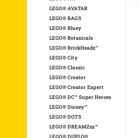
n
LEGO® AVATAR
LEGO® BAGS
e
LEGO® Bluey
l
LEGO® Botanicals
LEGO® BrickHeadz™
LEGO® City
LEGO® Classic
LEGO® Creator
LEGO® Creator Expert
LEGO® DC™ Super Heroes
LEGO® Disney™
LEGO® DOTS
LEGO® DREAMZzz™
LEGO® DUPLO®