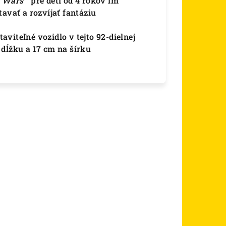
r Wars
™ pre deti od 4 rokov im
tavať a rozvíjať fantáziu
viteľné vozidlo v tejto 92-dielnej
dĺžku a 17 cm na šírku