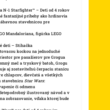
 N-1 Starfighter™ – Deti od 4 rokov
né fantazijné príbehy ako hrdinovia
 zábavnou stavebnicou pre
EGO Mandaloriana, figúrka LEGO
é deti – Stíhačka
rtovacou kockou na jednoduché
riestor pre pasažierov pre Grogua
temný meč a tryskový batoh, Grogu
uje aj zostaviteľnú čerpaciu stanicu
pre chlapcov, dievčatá a všetkých
u stavebnicu
Star Wars
:
apenie či odmenu
jdetepodrobný ilustrovaný návod a v
e na zobrazovanie, vďaka ktorej bude