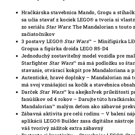
Hračkárska stavebnica Mando, Grogu a stíhačka
sa učia stavať z kociek LEGO® a tvoria si vlast
zo seriálu
Star Wars
: The Mandalorian s touto
začiatočníkov
3 postavy LEGO®
Star Wars
™ – Minifigúrka L
Grogua a figúrka droida LEGO R5-D4
Jednoduchý zostaviteľný model vozidla pre mal
Starfighter
Star Wars
™ má má podložku so šta
stavanie, otvárací kokpit pre Mandaloriana a p
Autentické, hravé doplnky – Mandalorian má 
má svoj vznášajúci sa kočík a stavebnica obsah
Darček
Star Wars
™ ku akejkoľvek príležitosti 
fanúšikov od 4 rokov – Darujte túto hračkársk
Mandalorian™ malým deťom ako zábavné prekv
Zábavná aktivita pre celú rodinu – V balení ná
aplikácii LEGO® Builder zasa digitálne nástroj
váš tvorivý zážitok extra zábavný