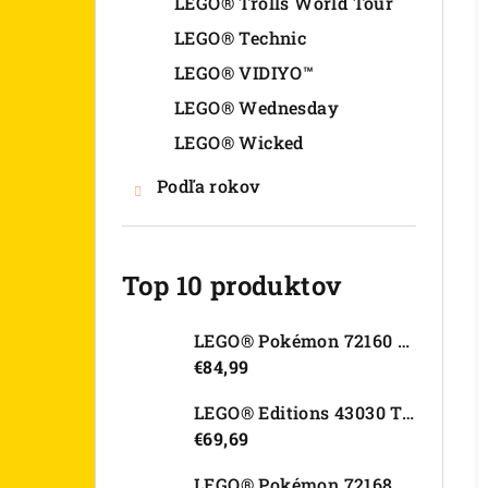
LEGO® Trolls World Tour
LEGO® Technic
LEGO® VIDIYO™
LEGO® Wednesday
LEGO® Wicked
Podľa rokov
Top 10 produktov
LEGO® Pokémon 72160 Arcanine
€84,99
LEGO® Editions 43030 Tajná skrýša Olivie Rodrigo
€69,69
LEGO® Pokémon 72168 Rayquaza