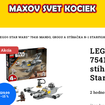
LEGO® STAR WARS™ 75410 MANDO, GROGU A STÍHAČKA N-1 STARFIG
LEG
Akcia
754
stí
Sta
Priemer
2 hodno
€29,99
–15 %
hodnote
produkt