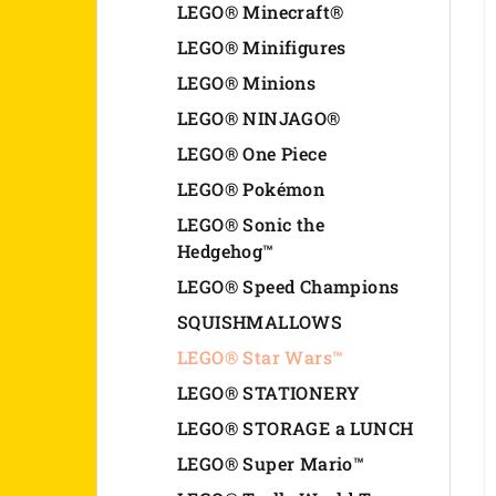
LEGO® Minecraft®
LEGO® Minifigures
LEGO® Minions
LEGO® NINJAGO®
LEGO® One Piece
LEGO® Pokémon
LEGO® Sonic the
Hedgehog™
LEGO® Speed Champions
SQUISHMALLOWS
LEGO® Star Wars™
LEGO® STATIONERY
LEGO® STORAGE a LUNCH
LEGO® Super Mario™