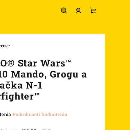
Hľadať
Prihlásenie
Nákupný
košík
HTER™
O® Star Wars™
10 Mando, Grogu a
hačka N-1
rfighter™
né
tenia
Podrobnosti hodnotenia
nie
u