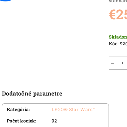
štandar
je
€2
5,0
z
5
Jednot
hviezdič
cena:
Sklado
Kód:
92
−
Dodatočné parametre
Kategória
:
LEGO® Star Wars™
Počet kociek
:
92