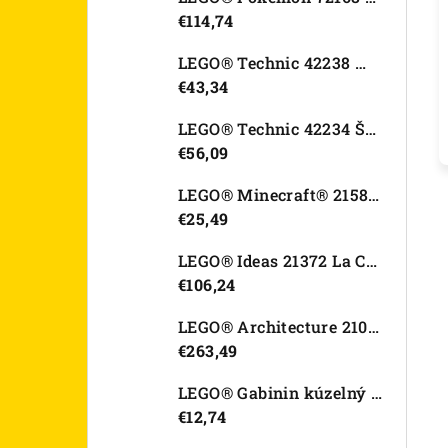
€114,74
LEGO® Technic 42238 Motorka Ducati Desmo450 MX Factory
€43,34
LEGO® Technic 42234 Športové auto Dodge Viper GTS-R
€56,09
LEGO® Minecraft® 21582 Kurací džokej
€25,49
LEGO® Ideas 21372 La Catrina
€106,24
LEGO® Architecture 21067 Tower Bridge
€263,49
LEGO® Gabinin kúzelný domček 11212 Záhradný domček Víly mačičky
€12,74