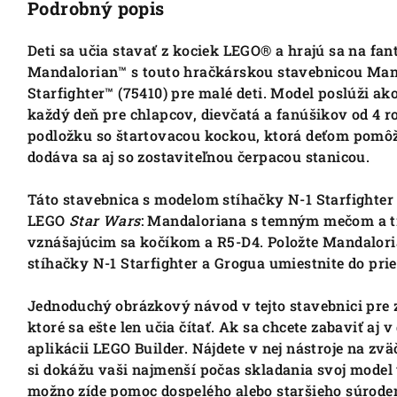
Podrobný popis
Deti sa učia stavať z kociek LEGO® a hrajú sa na fant
Mandalorian™ s touto hračkárskou stavebnicou Man
Starfighter™ (75410) pre malé deti. Model poslúži a
každý deň pre chlapcov, dievčatá a fanúšikov od 4 r
podložku so štartovacou kockou, ktorá deťom pomôže
dodáva sa aj so zostaviteľnou čerpacou stanicou.
Táto stavebnica s modelom stíhačky N-1 Starfighter
LEGO
Star Wars
: Mandaloriana s temným mečom a 
vznášajúcim sa kočíkom a R5-D4. Položte Mandalori
stíhačky N-1 Starfighter a Grogua umiestnite do pri
Jednoduchý obrázkový návod v tejto stavebnici pre z
ktoré sa ešte len učia čítať. Ak sa chcete zabaviť aj 
aplikácii LEGO Builder. Nájdete v nej nástroje na z
si dokážu vaši najmenší počas skladania svoj model v
možno zíde pomoc dospelého alebo staršieho súrode