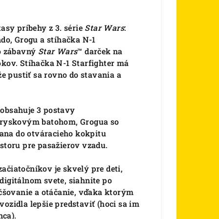
asy príbehy z 3. série
Star Wars
:
do, Grogu a stíhačka N-1
ko zábavný
Star Wars
™ darček na
okov. Stíhačka N-1 Starfighter má
 pustiť sa rovno do stavania a
 obsahuje 3 postavy
tryskovým batohom, Grogua so
ana do otváracieho kokpitu
estoru pre pasažierov vzadu.
ačiatočníkov je skvelý pre deti,
v digitálnom svete, siahnite po
väčšovanie a otáčanie, vďaka ktorým
ozidla lepšie predstaviť (hoci sa im
nca).