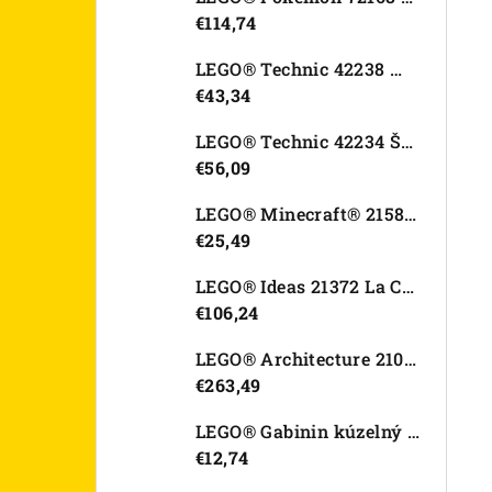
€114,74
LEGO® Technic 42238 Motorka Ducati Desmo450 MX Factory
€43,34
LEGO® Technic 42234 Športové auto Dodge Viper GTS-R
€56,09
LEGO® Minecraft® 21582 Kurací džokej
€25,49
LEGO® Ideas 21372 La Catrina
€106,24
LEGO® Architecture 21067 Tower Bridge
€263,49
LEGO® Gabinin kúzelný domček 11212 Záhradný domček Víly mačičky
€12,74