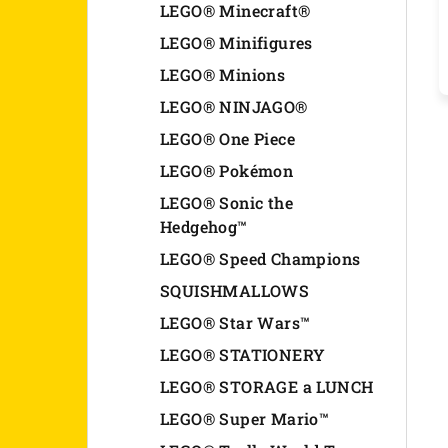
LEGO® Minecraft®
LEGO® Minifigures
LEGO® Minions
LEGO® NINJAGO®
LEGO® One Piece
LEGO® Pokémon
LEGO® Sonic the
Hedgehog™
LEGO® Speed Champions
SQUISHMALLOWS
LEGO® Star Wars™
LEGO® STATIONERY
LEGO® STORAGE a LUNCH
LEGO® Super Mario™