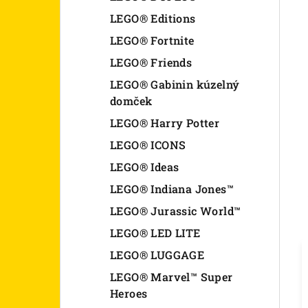
LEGO® Editions
LEGO® Fortnite
LEGO® Friends
LEGO® Gabinin kúzelný
domček
LEGO® Harry Potter
LEGO® ICONS
LEGO® Ideas
LEGO® Indiana Jones™
LEGO® Jurassic World™
LEGO® LED LITE
LEGO® LUGGAGE
LEGO® Marvel™ Super
Heroes