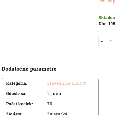
0,0
z
Jednot
5
cena:
Sklado
hviezdič
Kód:
10
−
Dodatočné parametre
Kategória
:
Stavebnice LEGO®
Odošle sa
:
1. júna
Počet kociek
:
70
Záujem
:
Zvieratká