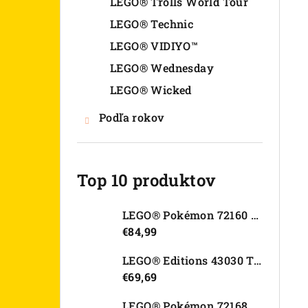
LEGO® Trolls World Tour
LEGO® Technic
LEGO® VIDIYO™
LEGO® Wednesday
LEGO® Wicked
Podľa rokov
Top 10 produktov
LEGO® Pokémon 72160 Arcanine
€84,99
LEGO® Editions 43030 Tajná skrýša Olivie Rodrigo
€69,69
LEGO® Pokémon 72168 Rayquaza