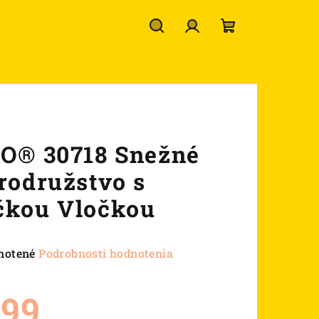
Hľadať
Prihlásenie
Nákupný
košík
O® 30718 Snežné
rodružstvo s
kou Vločkou
né
notené
Podrobnosti hodnotenia
nie
u
,99