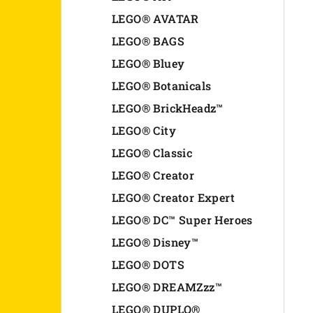
n
LEGO® AVATAR
LEGO® BAGS
e
LEGO® Bluey
l
LEGO® Botanicals
LEGO® BrickHeadz™
LEGO® City
LEGO® Classic
LEGO® Creator
LEGO® Creator Expert
LEGO® DC™ Super Heroes
LEGO® Disney™
LEGO® DOTS
LEGO® DREAMZzz™
LEGO® DUPLO®