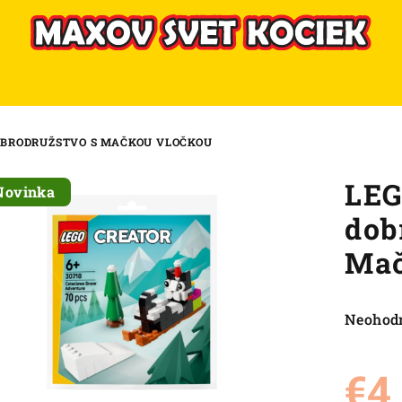
DOBRODRUŽSTVO S MAČKOU VLOČKOU
LEG
Novinka
dob
Mač
Priemer
Neohod
hodnote
produkt
€4
je