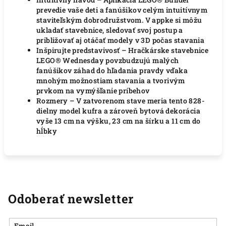
prevedie vaše deti a fanúšikov celým intuitívnym
staviteľským dobrodružstvom. V appke si môžu
ukladať stavebnice, sledovať svoj postup a
približovať aj otáčať modely v 3D počas stavania
Inšpirujte predstavivosť – Hračkárske stavebnice
LEGO® Wednesday povzbudzujú malých
fanúšikov záhad do hľadania pravdy vďaka
mnohým možnostiam stavania a tvorivým
prvkom na vymýšľanie príbehov
Rozmery – V zatvorenom stave meria tento 828-
dielny model kufra a zároveň bytová dekorácia
vyše 13 cm na výšku, 23 cm na šírku a 11 cm do
hĺbky
Odoberať newsletter
Email