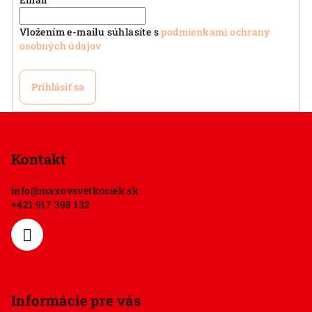
Vložením e-mailu súhlasíte s
podmienkami ochrany
osobných údajov
Prihlásiť sa
Z
á
p
Kontakt
ä
info
@
maxovsvetkociek.sk
t
+421 917 398 132
i
e
Informácie pre vás