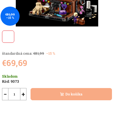
€81,99
–15 %
štandardná cena:
€81,99
–15 %
€69,69
Jednotková
Skladom
cena:
Kód:
9073
−
+
Do košíka