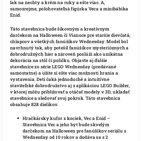
lak na nechty a krém na ruky a ešte viac. A,
samozrejme, polohovateľná figúrka Veca a minibábika
Enid.
Táto stavebnica bude šikovným a kreatívnym
darčekom na Halloween či Vianoce pre staršie dievčatá,
chlapcov a všetkých fanúšikov Wednesday. Model bol
navrhnutý tak, aby potešil fanúšikov mysterióznych a
dobrodružných hier a zároveň poslúži ako unikátna
dekorácia na stôl či poličku. Objavte aj ďalšie
stavebnice zo série LEGO Wednesday (predávané
samostatne) a užite si ešte viac možnosti hrania a
vystavenia. Deti čaká jednoduché a intuitívne
staviteľské dobrodružstvo aj s aplikáciou LEGO Builder,
v ktorej môžu približovať a otáčať modely v 3D, ukladať
stavebnice a sledovať svoj pokrok. Táto stavebnica
obsahuje 828 dielikov.
Hračkársky kufor z kociek, Vec a Enid –
Stavebnica Vec a jeho byt bude skvelým
darčekom na Halloween pre fanúšikov seriálu s
Wednesday od 10 rokov a dodáva sa s 2