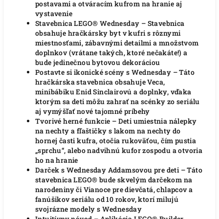
postavami a otváracím kufrom na hranie aj
vystavenie
Stavebnica LEGO® Wednesday – Stavebnica
obsahuje hračkársky byt v kufri s rôznymi
miestnosťami, zábavnými detailmi a množstvom
doplnkov (vrátane takých, ktoré nečakáte!) a
bude jedinečnou bytovou dekoráciou
Postavte si ikonické scény s Wednesday – Táto
hračkárska stavebnica obsahuje Veca,
minibábiku Enid Sinclairovú a doplnky, vďaka
ktorým sa deti môžu zahrať na scénky zo seriálu
aj vymýšľať nové tajomné príbehy
Tvorivé herné funkcie – Deti umiestnia nálepky
na nechty a fľaštičky s lakom na nechty do
hornej časti kufra, otočia rukoväťou, čím pustia
„sprchu“, alebo nadvihnú kufor zospodu a otvoria
ho na hranie
Darček s Wednesday Addamsovou pre deti – Táto
stavebnica LEGO® bude skvelým darčekom na
narodeniny či Vianoce pre dievčatá, chlapcov a
fanúšikov seriálu od 10 rokov, ktorí milujú
svojrázne modely s Wednesday
Intuitívny návod – Aplikácia LEGO® Builder