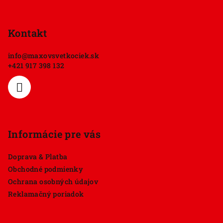
Z
á
p
Kontakt
ä
info
@
maxovsvetkociek.sk
t
+421 917 398 132
i
e
Informácie pre vás
Doprava & Platba
Obchodné podmienky
Ochrana osobných údajov
Reklamačný poriadok