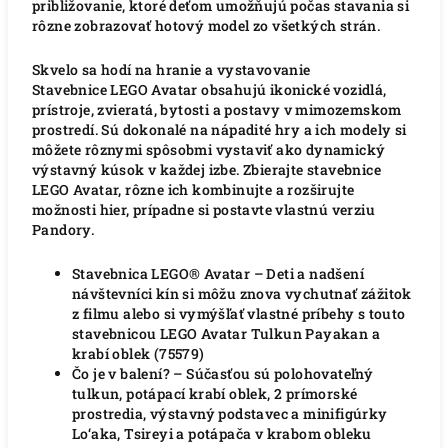
približovanie, ktoré deťom umožňujú počas stavania si
rôzne zobrazovať hotový model zo všetkých strán.
Skvelo sa hodí na hranie a vystavovanie
Stavebnice LEGO Avatar obsahujú ikonické vozidlá,
prístroje, zvieratá, bytosti a postavy v mimozemskom
prostredí. Sú dokonalé na nápadité hry a ich modely si
môžete rôznymi spôsobmi vystaviť ako dynamický
výstavný kúsok v každej izbe. Zbierajte stavebnice
LEGO Avatar, rôzne ich kombinujte a rozširujte
možnosti hier, prípadne si postavte vlastnú verziu
Pandory.
Stavebnica LEGO® Avatar – Deti a nadšení
návštevníci kín si môžu znova vychutnať zážitok
z filmu alebo si vymýšľať vlastné príbehy s touto
stavebnicou LEGO Avatar Tulkun Payakan a
krabí oblek (75579)
Čo je v balení? – Súčasťou sú polohovateľný
tulkun, potápací krabí oblek, 2 prímorské
prostredia, výstavný podstavec a minifigúrky
Lo‘aka, Tsireyi a potápača v krabom obleku