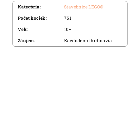
Kategória
:
Stavebnice LEGO®
Počet kociek
:
761
Vek
:
10+
Záujem
:
Každodenní hrdinovia