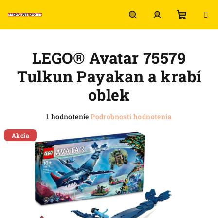
Prejsť
na
obsah
Nákup
Hľadať
Prihlásenie
LEGO® Avatar 75579
košík
Tulkun Payakan a krabí
oblek
Priemerné
1 hodnotenie
Podrobnosti hodnotenia
hodnotenie
produktu
Akcia
je
5,0
z
5
hviezdičiek.