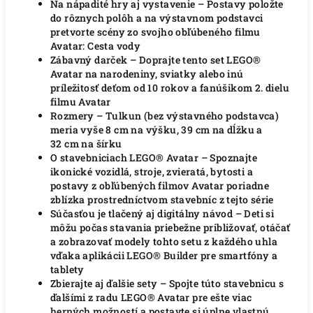
Na nápadité hry aj vystavenie – Postavy položte
do rôznych polôh a na výstavnom podstavci
pretvorte scény zo svojho obľúbeného filmu
Avatar: Cesta vody
Zábavný darček – Doprajte tento set LEGO®
Avatar na narodeniny, sviatky alebo inú
príležitosť deťom od 10 rokov a fanúšikom 2. dielu
filmu Avatar
Rozmery – Tulkun (bez výstavného podstavca)
meria vyše 8 cm na výšku, 39 cm na dĺžku a
32 cm na šírku
O stavebniciach LEGO® Avatar – Spoznajte
ikonické vozidlá, stroje, zvieratá, bytosti a
postavy z obľúbených filmov Avatar poriadne
zblízka prostredníctvom stavebníc z tejto série
Súčasťou je tlačený aj digitálny návod – Deti si
môžu počas stavania priebežne približovať, otáčať
a zobrazovať modely tohto setu z každého uhla
vďaka aplikácii LEGO® Builder pre smartfóny a
tablety
Zbierajte aj ďalšie sety – Spojte túto stavebnicu s
ďalšími z radu LEGO® Avatar pre ešte viac
herných možností a postavte si úplne vlastnú