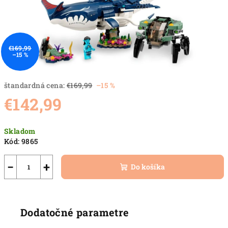
€169,99
–15 %
štandardná cena:
€169,99
–15 %
€142,99
Jednotková
Skladom
cena:
Kód:
9865
−
+
Do košíka
Dodatočné parametre