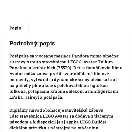
Popis
Podrobný popis
Potápajte sa v oceáne mesiaca Pandora mimo slnečnej
sústavy s touto stavebnicou LEGO® Avatar Tulkun
Payakan a krabí oblek (75579). Deti a fanúšikovia filmu
Avatar môžu znova prežiť svoje obľúbené filmové
momenty, vytvárať si dynamické scény alebo sa hrať
na príbehy plné akcie s polohovateľnou figúrkou
tulkuna, potápacím krabím oblekom a minifigúrkami
Lo‘aka, Tsireyi a potápača.
Digitálny návod obohacuje staviteľskú zábavu
Táto stavebnica LEGO Avatar sa dodáva s tlačeným
návodom a k dispozícii je aj appka LEGO Builder –
digitálna príručka s nástrojmi na otáčanie a