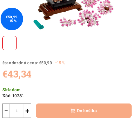
€50,99
–15 %
štandardná cena:
€50,99
–15 %
€43,34
Jednotková
Skladom
cena:
Kód:
10281
−
+
Do košíka