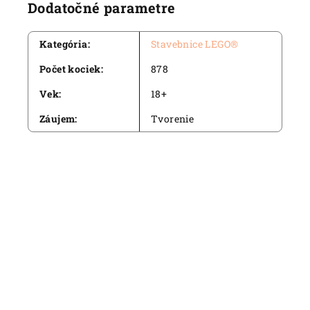
Dodatočné parametre
Kategória
:
Stavebnice LEGO®
Počet kociek
:
878
Vek
:
18+
Záujem
:
Tvorenie