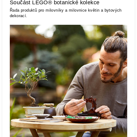
Součást LEGO® botanické kolekce
Řada produktů pro milovníky a milovnice květin a bytových
dekorací.