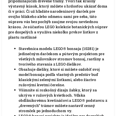
pripomínajúcim drevené trámy. Tvorí tak krásny
výstavný kúsok, ktorý môžete s hrdosťou ukázať doma
či v práci. Či už hľadáte narodeninový darček pre
svojho blízkeho alebo odmenu sami pre seba, táto
súprava vás bez pochýb zaujme svojou nevšednou
krásou. Je súčasťou LEGO kolekcie botanických súprav
pre dospelých a využíva niekoľko prvkov lístkov z
plastu rastlinné
Stavebnica modelu LEGO® bonsaja (10281) je
jedinečným darčekom a pútavým projektom pre
všetkých milovníkov stromov bonsaj, rastliny a
tvorivého stavania z LEGO dielikov.
Obsahuje dieliky, ktoré si môžete ozdobiť svoj
model bonsaja podľa vlastných predstáv buď
klasickými zelenými lístkami, alebo žiarivo
ružovými kvetmi čerešne.
Všimnite si rozkošný dizajn žabky, ktorý sa
ukrýva v ružových kvietkoch.
Vďaka
obdĺžnikovému kvetináčovi a LEGO® podstavcu z
„drevených“ trámov môžete nastaviť cenný
stromček po jednoduchom vy.
LEGO® bonsaj projekty je ideálny pre dospelých,