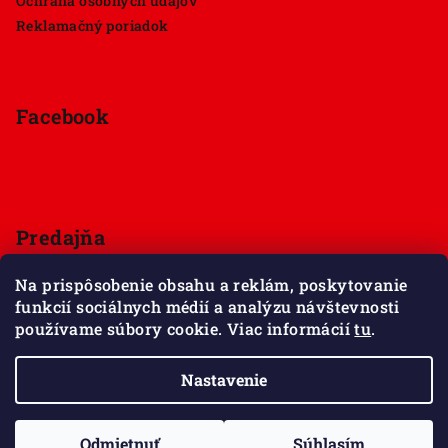
Ochrana osobných údajov
Reklamačný poriadok
Facebook
Predajňa
Štúrova 33, 949 01 Nitra
Na prispôsobenie obsahu a reklám, poskytovanie
Pondelok - Sobota 9:00 - 18:00
funkcií sociálnych médií a analýzu návštevnosti
Nedeľa - zatvorené
používame súbory cookie. Viac informácií
tu
.
Zobraziť mapu
Nastavenie
Copyright 2026
Maxov svet kociek
. Všetky práva
vyhradené.
Upraviť nastavenie cookies
Odmietnuť
Súhlasím