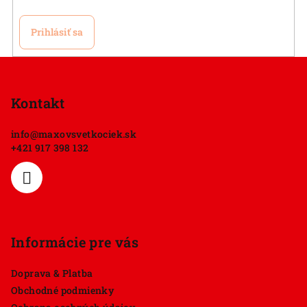
Prihlásiť sa
Z
á
p
Kontakt
ä
info
@
maxovsvetkociek.sk
t
+421 917 398 132
i
e
Informácie pre vás
Doprava & Platba
Obchodné podmienky