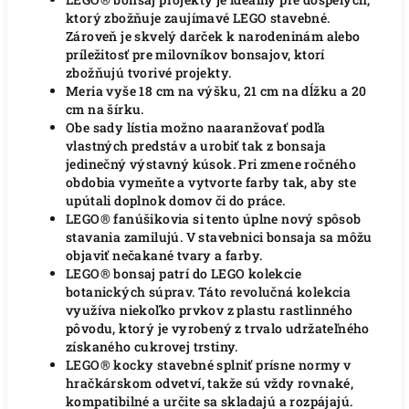
ktorý zbožňuje zaujímavé LEGO stavebné.
Zároveň je skvelý darček k narodeninám alebo
príležitosť pre milovníkov bonsajov, ktorí
zbožňujú tvorivé projekty.
Meria vyše 18 cm na výšku, 21 cm na dĺžku a 20
cm na šírku.
Obe sady lístia možno naaranžovať podľa
vlastných predstáv a urobiť tak z bonsaja
jedinečný výstavný kúsok.
Pri zmene ročného
obdobia vymeňte a vytvorte farby tak, aby ste
upútali doplnok domov či do práce.
LEGO® fanúšikovia si tento úplne nový spôsob
stavania zamilujú.
V stavebnici bonsaja sa môžu
objaviť nečakané tvary a farby.
LEGO® bonsaj patrí do LEGO kolekcie
botanických súprav.
Táto revolučná kolekcia
využíva niekoľko prvkov z plastu rastlinného
pôvodu, ktorý je vyrobený z trvalo udržateľného
získaného cukrovej trstiny.
LEGO® kocky stavebné splniť prísne normy v
hračkárskom odvetví, takže sú vždy rovnaké,
kompatibilné a určite sa skladajú a rozpájajú.