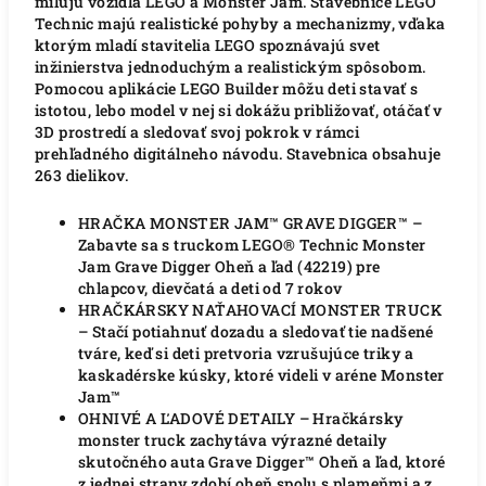
milujú vozidlá LEGO a Monster Jam. Stavebnice LEGO
Technic majú realistické pohyby a mechanizmy, vďaka
ktorým mladí stavitelia LEGO spoznávajú svet
inžinierstva jednoduchým a realistickým spôsobom.
Pomocou aplikácie LEGO Builder môžu deti stavať s
istotou, lebo model v nej si dokážu približovať, otáčať v
3D prostredí a sledovať svoj pokrok v rámci
prehľadného digitálneho návodu. Stavebnica obsahuje
263 dielikov.
HRAČKA MONSTER JAM™ GRAVE DIGGER™ –
Zabavte sa s truckom LEGO® Technic Monster
Jam Grave Digger Oheň a ľad (42219) pre
chlapcov, dievčatá a deti od 7 rokov
HRAČKÁRSKY NAŤAHOVACÍ MONSTER TRUCK
– Stačí potiahnuť dozadu a sledovať tie nadšené
tváre, keď si deti pretvoria vzrušujúce triky a
kaskadérske kúsky, ktoré videli v aréne Monster
Jam™
OHNIVÉ A ĽADOVÉ DETAILY – Hračkársky
monster truck zachytáva výrazné detaily
skutočného auta Grave Digger™ Oheň a ľad, ktoré
z jednej strany zdobí oheň spolu s plameňmi a z