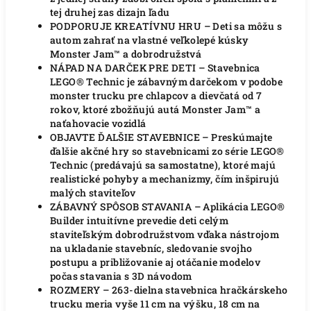
tej druhej zas dizajn ľadu
PODPORUJE KREATÍVNU HRU – Deti sa môžu s
autom zahrať na vlastné veľkolepé kúsky
Monster Jam™ a dobrodružstvá
NÁPAD NA DARČEK PRE DETI – Stavebnica
LEGO® Technic je zábavným darčekom v podobe
monster trucku pre chlapcov a dievčatá od 7
rokov, ktoré zbožňujú autá Monster Jam™ a
naťahovacie vozidlá
OBJAVTE ĎALŠIE STAVEBNICE – Preskúmajte
ďalšie akčné hry so stavebnicami zo série LEGO®
Technic (predávajú sa samostatne), ktoré majú
realistické pohyby a mechanizmy, čím inšpirujú
malých staviteľov
ZÁBAVNÝ SPÔSOB STAVANIA – Aplikácia LEGO®
Builder intuitívne prevedie deti celým
staviteľským dobrodružstvom vďaka nástrojom
na ukladanie stavebníc, sledovanie svojho
postupu a približovanie aj otáčanie modelov
počas stavania s 3D návodom
ROZMERY – 263-dielna stavebnica hračkárskeho
trucku meria vyše 11 cm na výšku, 18 cm na