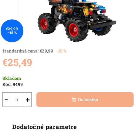
€29,99
–15 %
štandardná cena:
€29,99
–15 %
€25,49
Jednotková
Skladom
cena:
Kód:
9499
−
+
Do košíka
Dodatočné parametre