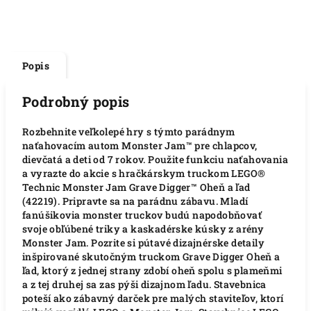
Popis
Podrobný popis
Rozbehnite veľkolepé hry s týmto parádnym
naťahovacím autom Monster Jam™ pre chlapcov,
dievčatá a deti od 7 rokov. Použite funkciu naťahovania
a vyrazte do akcie s hračkárskym truckom LEGO®
Technic Monster Jam Grave Digger™ Oheň a ľad
(42219). Pripravte sa na parádnu zábavu. Mladí
fanúšikovia monster truckov budú napodobňovať
svoje obľúbené triky a kaskadérske kúsky z arény
Monster Jam. Pozrite si pútavé dizajnérske detaily
inšpirované skutočným truckom Grave Digger Oheň a
ľad, ktorý z jednej strany zdobí oheň spolu s plameňmi
a z tej druhej sa zas pýši dizajnom ľadu. Stavebnica
poteší ako zábavný darček pre malých staviteľov, ktorí