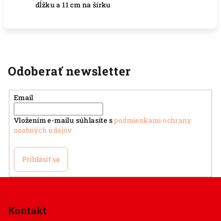
dĺžku a 11 cm na šírku
Odoberať newsletter
Email
Vložením e-mailu súhlasíte s
podmienkami ochrany
osobných údajov
Prihlásiť sa
Z
á
p
Kontakt