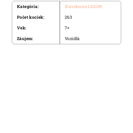
Kategória
:
Stavebnice LEGO®
Počet kociek
:
263
Vek
:
7+
Záujem
:
Vozidlá