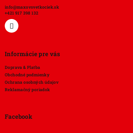
ä
info
@
maxovsvetkociek.sk
t
+421 917 398 132
i
e
Informácie pre vás
Doprava & Platba
Obchodné podmienky
Ochrana osobných údajov
Reklamačný poriadok
Facebook