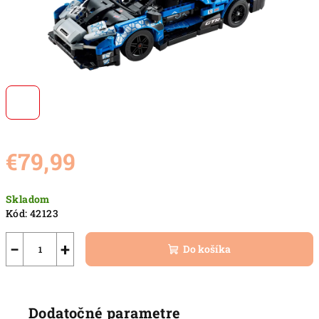
€79,99
Jednotková
Skladom
cena:
Kód:
42123
−
+
Do košíka
Dodatočné parametre