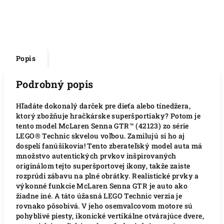
Popis
Podrobný popis
Hľadáte dokonalý darček pre dieťa alebo tínedžera,
ktorý zbožňuje hračkárske superšportiaky? Potom je
tento model McLaren Senna GTR™ (42123) zo série
LEGO® Technic skvelou voľbou. Zamilujú si ho aj
dospelí fanúšikovia! Tento zberateľský model auta má
množstvo autentických prvkov inšpirovaných
originálom tejto superšportovej ikony, takže zaiste
rozprúdi zábavu na plné obrátky. Realistické prvky a
výkonné funkcie McLaren Senna GTR je auto ako
žiadne iné. A táto úžasná LEGO Technic verzia je
rovnako pôsobivá. V jeho osemvalcovom motore sú
pohyblivé piesty, ikonické vertikálne otvárajúce dvere,