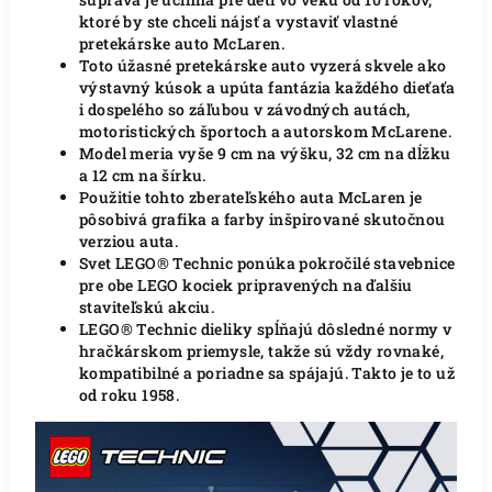
ktoré by ste chceli nájsť a vystaviť vlastné
pretekárske auto McLaren.
Toto úžasné pretekárske auto vyzerá skvele ako
výstavný kúsok a upúta fantázia každého dieťaťa
i dospelého so záľubou v závodných autách,
motoristických športoch a autorskom McLarene.
Model meria vyše 9 cm na výšku, 32 cm na dĺžku
a 12 cm na šírku.
Použitie tohto zberateľského auta McLaren je
pôsobivá grafika a farby inšpirované skutočnou
verziou auta.
Svet LEGO® Technic ponúka pokročilé stavebnice
pre obe LEGO kociek pripravených na ďalšiu
staviteľskú akciu.
LEGO® Technic dieliky spĺňajú dôsledné normy v
hračkárskom priemysle, takže sú vždy rovnaké,
kompatibilné a poriadne sa spájajú.
Takto je to už
od roku 1958.