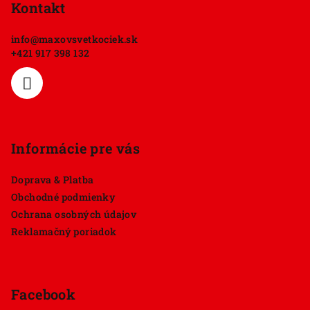
p
Kontakt
ä
info
@
maxovsvetkociek.sk
t
+421 917 398 132
i
e
Informácie pre vás
Doprava & Platba
Obchodné podmienky
Ochrana osobných údajov
Reklamačný poriadok
Facebook