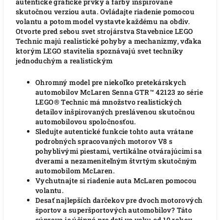
autentické grafické prvky a farby inšpirované
skutočnou verziou auta. Ovládajte riadenie pomocou
volantu a potom model vystavte každému na obdiv.
Otvorte pred sebou svet strojárstva Stavebnice LEGO
Technic majú realistické pohyby a mechanizmy, vďaka
ktorým LEGO stavitelia spoznávajú svet techniky
jednoduchým a realistickým
Ohromný model pre niekoľko pretekárskych
automobilov McLaren Senna GTR™ 42123 zo série
LEGO® Technic má množstvo realistických
detailov inšpirovaných preslávenou skutočnou
automobilovou spoločnosťou.
Sledujte autentické funkcie tohto auta vrátane
podrobných spracovaných motorov V8 s
pohyblivými piestami, vertikálne otvárajúcimi sa
dverami a nezameniteľným štvrtým skutočným
automobilom McLaren.
Vychutnajte si riadenie auta McLaren pomocou
volantu.
Desať najlepších darčekov pre dvoch motorových
športov a superšportových automobilov?
Táto
súprava je účinná pre deti vo veku od 10 rokov,