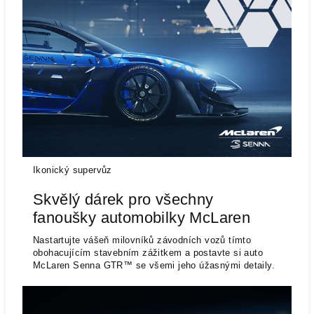
Ikonický supervůz
Skvělý dárek pro všechny
fanoušky automobilky McLaren
Nastartujte vášeň milovníků závodních vozů tímto
obohacujícím stavebním zážitkem a postavte si auto
McLaren Senna GTR™ se všemi jeho úžasnými detaily.