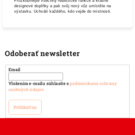
Prozkoumejte všechny realistické funkce a krásné
designové doplňky a pak svůj nový vůz umístěte na
výstavku. Uchvátí každého, kdo vejde do místnosti.
Odoberať newsletter
Email
Vložením e-mailu súhlasíte s
podmienkami ochrany
osobných údajov
Prihlásiť sa
Z
á