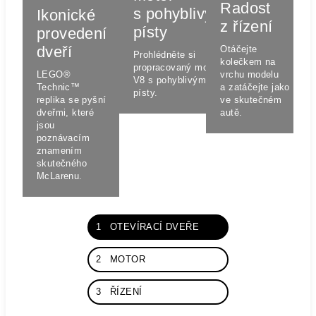
Radost
s pohyblivými
Ikonické
z řízení
písty
provedení
dveří
Otáčejte
Prohlédněte si
kolečkem na
propracovaný motor
vrchu modelu
LEGO®
V8 s pohyblivými
a zatáčejte jako
Technic™
písty.
ve skutečném
replika se pyšní
autě.
dveřmi, které
jsou
poznávacím
znamením
skutečného
McLarenu.
1
OTEVÍRACÍ DVEŘE
2
MOTOR
3
ŘÍZENÍ