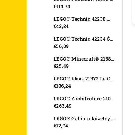
€114,74
LEGO® Technic 42238 Motorka Ducati Desmo450 MX Factory
€43,34
LEGO® Technic 42234 Športové auto Dodge Viper GTS-R
€56,09
LEGO® Minecraft® 21582 Kurací džokej
€25,49
LEGO® Ideas 21372 La Catrina
€106,24
LEGO® Architecture 21067 Tower Bridge
€263,49
LEGO® Gabinin kúzelný domček 11212 Záhradný domček Víly mačičky
€12,74