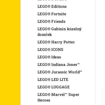
LEGO® Editions
LEGO® Fortnite
LEGO® Friends
LEGO® Gabinin kúzelný
domček
LEGO® Harry Potter
LEGO® ICONS
LEGO® Ideas
LEGO® Indiana Jones™
LEGO® Jurassic World™
LEGO® LED LITE
LEGO® LUGGAGE
LEGO® Marvel™ Super
Heroes