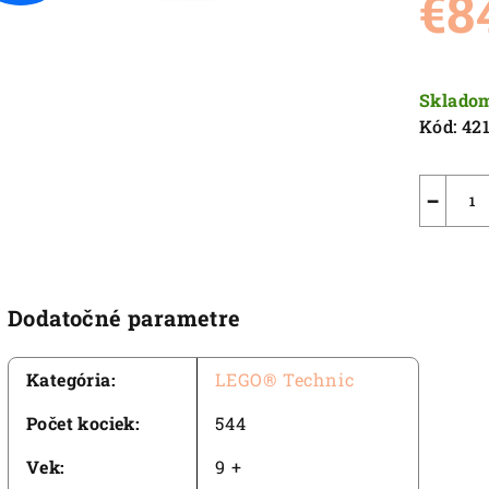
€8
4,0
z
5
Jednot
hviezdič
cena:
Sklado
Kód:
42
−
Dodatočné parametre
Kategória
:
LEGO® Technic
Počet kociek
:
544
Vek
:
9 +