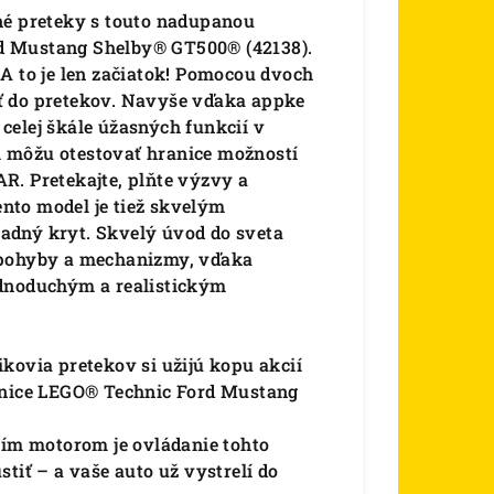
né preteky s touto nadupanou
d Mustang Shelby® GT500® (42138).
A to je len začiatok! Pomocou dvoch
ť do pretekov. Navyše vďaka appke
celej škále úžasných funkcií v
ti môžu otestovať hranice možností
R. Pretekajte, plňte výzvy a
nto model je tiež skvelým
adný kryt. Skvelý úvod do sveta
 pohyby a mechanizmy, vďaka
ednoduchým a realistickým
kovia pretekov si užijú kopu akcií
ebnice LEGO® Technic Ford Mustang
m motorom je ovládanie tohto
stiť – a vaše auto už vystrelí do