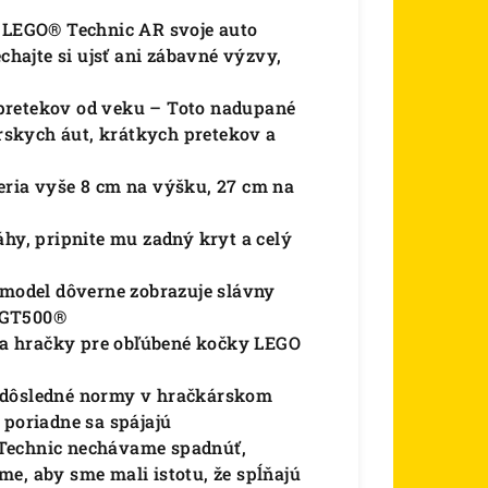
í LEGO® Technic AR svoje auto
chajte si ujsť ani zábavné výzvy,
pretekov od veku – Toto nadupané
skych áut, krátkych pretekov a
eria vyše 8 cm na výšku, 27 cm na
áhy, pripnite mu zadný kryt a celý
 model dôverne zobrazuje slávny
 GT500®
a hračky pre obľúbené kočky LEGO
ú dôsledné normy v hračkárskom
 poriadne sa spájajú
Technic nechávame spadnúť,
e, aby sme mali istotu, že spĺňajú