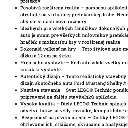
pretekov
Pôsobivá rozšírená realita – pomocou aplikáci
otestujte na virtuálnej pretekárskej dráhe.
Nene
aby ste si našli nové rozmery
ideálnych pre všetkých fanúšikov dokonalých 
auto je mmm pre všetkých milovníkov pretekár
hračiek s možnosťou hry v rozšírenej realite
Dokonalá veľkosť na hry – Toto štýlové auto m
dĺžku a 12 cm na šírku
Hrdo si ho vystavte – Keď auto zdolá všetky dr
kúsok si vystavte.
Autentický dizajn – Tento realistický stavebný
dizajn skutočného auta Ford Mustang Shelby®
Nastáva stavanie – Svet LEGO® Technic ponúk
pripravené na ďalšiu staviteľskú aplikáciu
Vysoká kvalita – Diely LEGO® Technic spĺňaj
odvetví, takže sú vždy rovnaké, kompatibilné a
Bezpečnosť na prvom mieste – Dieliky LEGO® 
ohrievame ich, stláčame, skrúcame a analyzujem