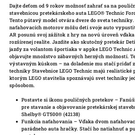
Dajte deťom od 9 rokov možnosť zahrať sa na poulič
stavebnicou pretekárskeho auta LEGO® Technic For
Tento pútavý model otvára dvere do sveta techniky. 
naťahovacích motorov môžu deti svoje auto vypusti
AR posunú svoj zážitok z hry na novú úroveň vďaka 
rozšírenej realite. Jazdite ako skutočný pretekár De
jazdy za volantom športiaka v appke LEGO Technic A
objavujte množstvo zábavných herných možností. Te
výstavným kúskom – na doladenie mu stačí pridať z
techniky Stavebnice LEGO Technic majú realistické
ktorým LEGO stavitelia spoznávajú svet techniky j
spôsobom.
Postavte si ikonu pouličných pretekov – Fanúši
pre stavanie a objavovanie pretekárskej stav
Shelby® GT500® (42138)
Funkcia naťahovania – Vďaka dvom naťahovací
parádneho auta hračky.
Stačí ho natiahnuť a pu