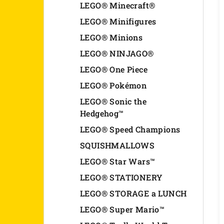
LEGO® Minecraft®
LEGO® Minifigures
LEGO® Minions
LEGO® NINJAGO®
LEGO® One Piece
LEGO® Pokémon
LEGO® Sonic the
Hedgehog™
LEGO® Speed Champions
SQUISHMALLOWS
LEGO® Star Wars™
LEGO® STATIONERY
LEGO® STORAGE a LUNCH
LEGO® Super Mario™