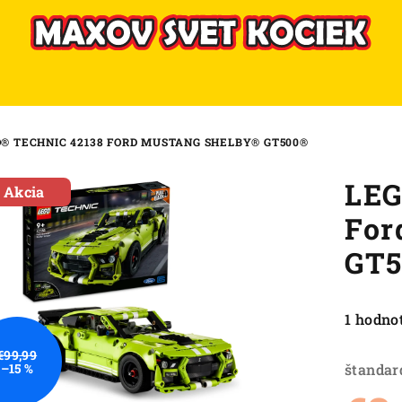
® TECHNIC 42138 FORD MUSTANG SHELBY® GT500®
LEG
Akcia
For
GT
Priemer
1 hodno
hodnote
€99,99
produkt
štandar
–15 %
je