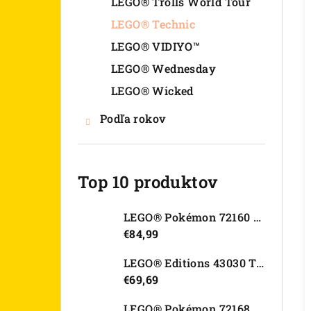
LEGO® Trolls World Tour
LEGO® Technic
LEGO® VIDIYO™
LEGO® Wednesday
LEGO® Wicked
Podľa rokov
Top 10 produktov
LEGO® Pokémon 72160 Arcanine
€84,99
LEGO® Editions 43030 Tajná skrýša Olivie Rodrigo
€69,69
LEGO® Pokémon 72168 Rayquaza