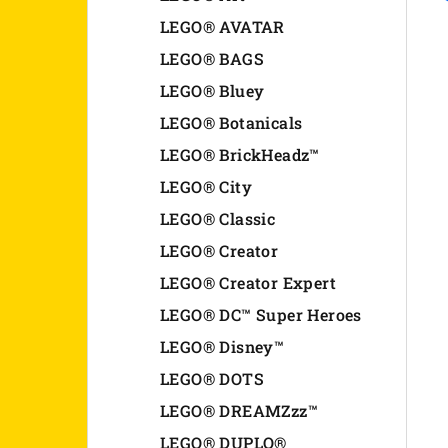
n
LEGO® AVATAR
LEGO® BAGS
e
LEGO® Bluey
l
LEGO® Botanicals
LEGO® BrickHeadz™
LEGO® City
LEGO® Classic
LEGO® Creator
LEGO® Creator Expert
LEGO® DC™ Super Heroes
LEGO® Disney™
LEGO® DOTS
LEGO® DREAMZzz™
LEGO® DUPLO®