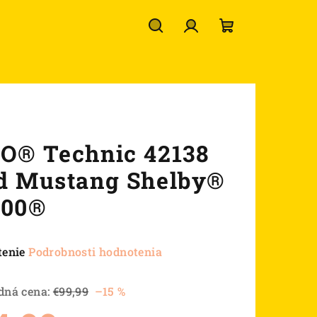
Hľadať
Prihlásenie
Nákupný
košík
O® Technic 42138
d Mustang Shelby®
500®
né
tenie
Podrobnosti hodnotenia
nie
u
dná cena:
€99,99
–15 %