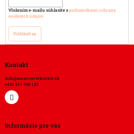
Vložením e-mailu súhlasíte s
podmienkami ochrany
osobných údajov
Prihlásiť sa
Z
á
p
Kontakt
ä
info
@
maxovsvetkociek.sk
t
+421 917 398 132
i
e
Informácie pre vás