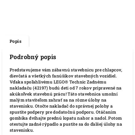
Popis
Podrobný popis
Predstavujeme vám zábavnú stavebnicu pre chlapcov,
dievčatá a všetkých fanúšikov stavebných vozidiel.
Vďaka spoľahlivému LEGO® Technic Zadnému
nakladaču (42197) budú deti od 7 rokov pripravené na
akúkoľvek stavebnú prácu! Táto stavebnica umožní
malým staviteľom zahrať sa na rôzne úlohy na
stavenisku. Otočte nakladač do správnej polohy a
spustite podpery pre dodatočnú podporu. Otáčaním
gombíka dvíhajte prednú lopatu nahor a nadol. Potom
otestujte zadné rýpadlo a pustite sa do ďalšej úlohy na
stavenisku.