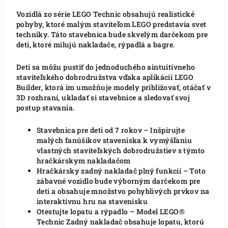
Vozidlá zo série LEGO Technic obsahujú realistické
pohyby, ktoré malým staviteľom LEGO predstavia svet
techniky. Táto stavebnica bude skvelým darčekom pre
deti, ktoré milujú nakladače, rýpadlá a bagre.
Deti sa môžu pustiť do jednoduchého aintuitívneho
staviteľského dobrodružstva vďaka aplikácii LEGO
Builder, ktorá im umožňuje modely približovať, otáčať v
3D rozhraní, ukladať si stavebnice a sledovať svoj
postup stavania.
Stavebnica pre deti od 7 rokov – Inšpirujte
malých fanúšikov staveniska k vymýšľaniu
vlastných staviteľských dobrodružstiev s týmto
hračkárskym nakladačom
Hračkársky zadný nakladač plný funkcií – Toto
zábavné vozidlo bude výborným darčekom pre
deti a obsahuje množstvo pohyblivých prvkov na
interaktívnu hru na stavenisku
Otestujte lopatu a rýpadlo – Model LEGO®
Technic Zadný nakladač obsahuje lopatu, ktorú