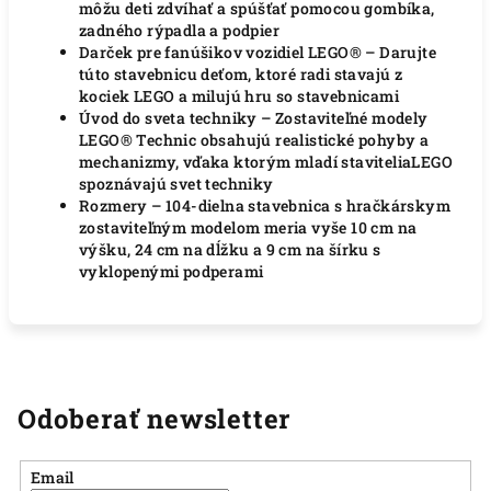
môžu deti zdvíhať a spúšťať pomocou gombíka,
zadného rýpadla a podpier
Darček pre fanúšikov vozidiel LEGO® – Darujte
túto stavebnicu deťom, ktoré radi stavajú z
kociek LEGO a milujú hru so stavebnicami
Úvod do sveta techniky – Zostaviteľné modely
LEGO® Technic obsahujú realistické pohyby a
mechanizmy, vďaka ktorým mladí staviteliaLEGO
spoznávajú svet techniky
Rozmery – 104-dielna stavebnica s hračkárskym
zostaviteľným modelom meria vyše 10 cm na
výšku, 24 cm na dĺžku a 9 cm na šírku s
vyklopenými podperami
Odoberať newsletter
Email