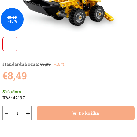
€9,99
–15 %
štandardná cena:
€9,99
–15 %
€8,49
Jednotková
Skladom
cena:
Kód:
42197
−
+
Do košíka