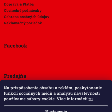
Doprava & Platba
Obchodné podmienky
Ochrana osobných údajov
Reklamačný poriadok
Facebook
Predajňa
Štúrova 33, 949 01 Nitra
Na prispôsobenie obsahu a reklám, poskytovanie
Pondelok - Sobota 9:00 - 18:00
funkcií sociálnych médií a analýzu návštevnosti
Nedeľa - zatvorené
používame súbory cookie. Viac informácií
tu
.
Zobraziť mapu
Nastavenie