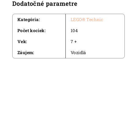
Dodatočné parametre
Kategória
:
LEGO® Technic
Počet kociek
:
104
Vek
:
7 +
Záujem
:
Vozidlá