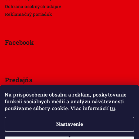
Ochrana osobných údajov
Reklamačný poriadok
Facebook
Predajňa
Štúrova 33, 949 01 Nitra
Na prispôsobenie obsahu a reklám, poskytovanie
Pondelok - Sobota 9:00 - 18:00
funkcií sociálnych médií a analýzu návštevnosti
Nedeľa - zatvorené
používame súbory cookie. Viac informácií
tu
.
Zobraziť mapu
Nastavenie
Copyright 2026
Maxov svet kociek
. Všetky práva
vyhradené.
Upraviť nastavenie cookies