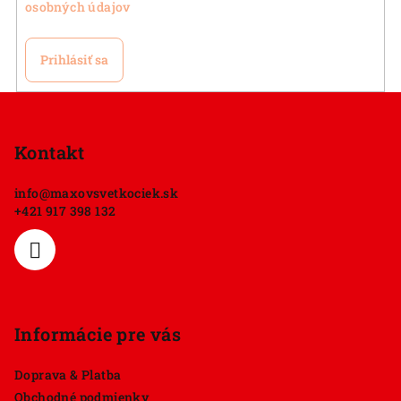
osobných údajov
Prihlásiť sa
Z
á
p
Kontakt
ä
info
@
maxovsvetkociek.sk
t
+421 917 398 132
i
e
Informácie pre vás
Doprava & Platba
Obchodné podmienky