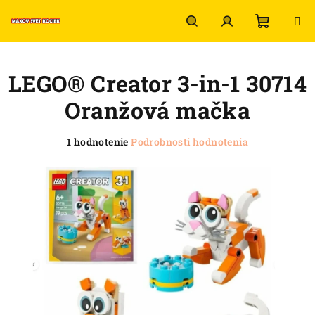
Prejsť
na
obsah
Nákup
Hľadať
Prihlásenie
LEGO® Creator 3-in-1 30714
košík
Oranžová mačka
Priemerné
1 hodnotenie
Podrobnosti hodnotenia
hodnotenie
produktu
je
5,0
z
5
hviezdičiek.