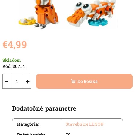
€4,99
Jednotková
Skladom
cena:
Kód:
30714
−
+
Do košíka
Dodatočné parametre
Kategória
:
Stavebnice LEGO®
Počet kociek
:
79